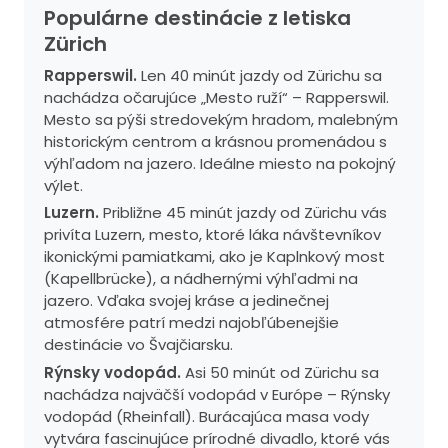
Populárne destinácie z letiska
Zürich
Rapperswil.
Len 40 minút jazdy od Zürichu sa
nachádza očarujúce „Mesto ruží“ – Rapperswil.
Mesto sa pýši stredovekým hradom, malebným
historickým centrom a krásnou promenádou s
výhľadom na jazero. Ideálne miesto na pokojný
výlet.
Luzern.
Približne 45 minút jazdy od Zürichu vás
privíta Luzern, mesto, ktoré láka návštevníkov
ikonickými pamiatkami, ako je Kaplnkový most
(Kapellbrücke), a nádhernými výhľadmi na
jazero. Vďaka svojej kráse a jedinečnej
atmosfére patrí medzi najobľúbenejšie
destinácie vo Švajčiarsku.
Rýnsky vodopád.
Asi 50 minút od Zürichu sa
nachádza najväčší vodopád v Európe – Rýnsky
vodopád (Rheinfall). Burácajúca masa vody
vytvára fascinujúce prírodné divadlo, ktoré vás