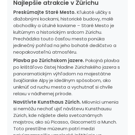
Najlepšie atrakcie v Zürichu
Preskúmajte Staré Mesto.
Kľukaté uličky s
dlažobnými kockami, historické budovy, malé
obchodíky a útulné kaviarne – Staré Mesto je
kultúrnym a historickým srdcom Zürichu.
Prechádzka touto časťou mesta ponúka
jedinečný pohľad na jeho bohaté dedičstvo a
neopakovateľnú atmosféru.
Plavba po Zürichskom jazere.
Pokojná plavba
po krištáľovo čistej hladine Zürichského jazera s
panoramatickým výhľadom na majestátne
švajčiarske Alpy je ideálnym spôsobom, ako
uniknúť od ruchu mesta a vychutnať si chvíle
relaxu v nádhernej prírode.
Navštívte Kunsthaus Zürich.
Milovníci umenia
si nemôžu nechať ujsť návštevu Kunsthausu
Zürich, kde nájdete diela svetoznámych
majstrov, ako sú Picasso, Giacometti a Munch.
Toto prestížne múzeum patrí medzi