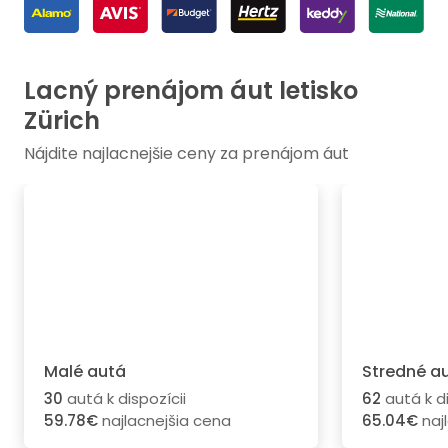
Lacný prenájom áut letisko
Zürich
Nájdite najlacnejšie ceny za prenájom áut
Malé autá
Stredné a
30
autá k dispozícii
62
autá k di
59.78€
najlacnejšia cena
65.04€
naj