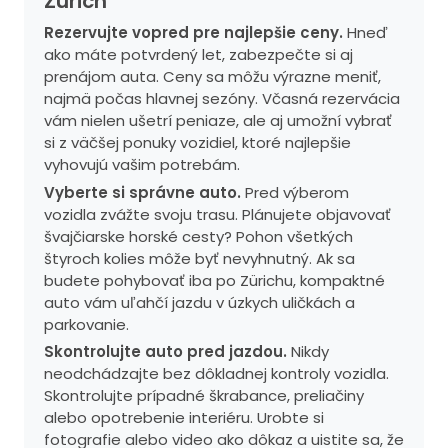
Zürich
Rezervujte vopred pre najlepšie ceny.
Hneď
ako máte potvrdený let, zabezpečte si aj
prenájom auta. Ceny sa môžu výrazne meniť,
najmä počas hlavnej sezóny. Včasná rezervácia
vám nielen ušetrí peniaze, ale aj umožní vybrať
si z väčšej ponuky vozidiel, ktoré najlepšie
vyhovujú vašim potrebám.
Vyberte si správne auto.
Pred výberom
vozidla zvážte svoju trasu. Plánujete objavovať
švajčiarske horské cesty? Pohon všetkých
štyroch kolies môže byť nevyhnutný. Ak sa
budete pohybovať iba po Zürichu, kompaktné
auto vám uľahčí jazdu v úzkych uličkách a
parkovanie.
Skontrolujte auto pred jazdou.
Nikdy
neodchádzajte bez dôkladnej kontroly vozidla.
Skontrolujte prípadné škrabance, preliačiny
alebo opotrebenie interiéru. Urobte si
fotografie alebo video ako dôkaz a uistite sa, že