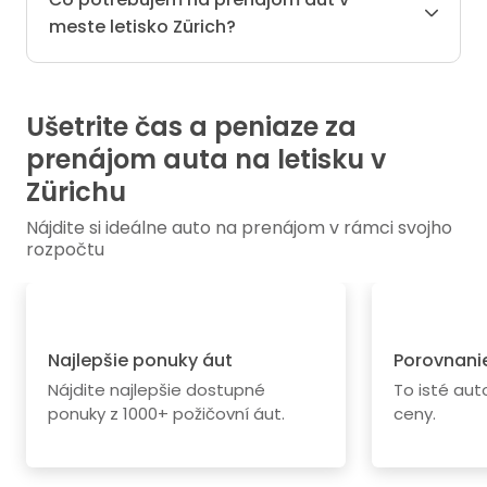
meste letisko Zürich?
Ušetrite čas a peniaze za
prenájom auta na letisku v
Zürichu
Nájdite si ideálne auto na prenájom v rámci svojho
rozpočtu
Najlepšie ponuky áut
Porovnanie
Nájdite najlepšie dostupné
To isté au
ponuky z 1000+ požičovní áut.
ceny.