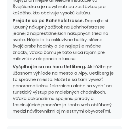
najvýznamnejšie umelecké inštitúcie vo
Švajčiarsku a je nevyhnutnou zastávkou pre
každého, kto obdivuje vysokú kultúru.
Prejdite sa po Bahnhofstrasse.
Doprajte si
luxusný nákupný zážitok na Bahnhofstrasse –
jednej z najprestížnejších nákupných tried na
svete. Nájdete tu exkluzívne butiky, slávne
švajčiarske hodinky a tie najlepšie módne
značky, vďaka čomu je táto ulica rajom pre
milovníkov elegancie a luxusu.
Vyšplhajte sa na horu Uetliberg.
Ak túžite po
úžasnom výhľade na mesto a Alpy, Uetliberg je
to správne miesto. Môžete sa tam vyviezť
panoramatickou železnicou alebo sa vydať na
turistický výstup po malebných chodníkoch.
Vďaka dokonalému spojeniu prírody a
fascinujúcich panorám je tento vrch obľúbený
medzi návštevníkmi aj miestnymi obyvateľmi.