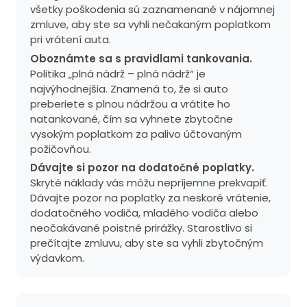
všetky poškodenia sú zaznamenané v nájomnej
zmluve, aby ste sa vyhli nečakaným poplatkom
pri vrátení auta.
Oboznámte sa s pravidlami tankovania.
Politika „plná nádrž – plná nádrž“ je
najvýhodnejšia. Znamená to, že si auto
preberiete s plnou nádržou a vrátite ho
natankované, čím sa vyhnete zbytočne
vysokým poplatkom za palivo účtovaným
požičovňou.
Dávajte si pozor na dodatočné poplatky.
Skryté náklady vás môžu nepríjemne prekvapiť.
Dávajte pozor na poplatky za neskoré vrátenie,
dodatočného vodiča, mladého vodiča alebo
neočakávané poistné prirážky. Starostlivo si
prečítajte zmluvu, aby ste sa vyhli zbytočným
výdavkom.