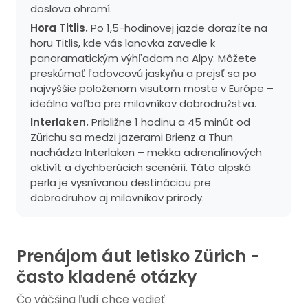
doslova ohromí.
Hora Titlis.
Po 1,5-hodinovej jazde dorazíte na
horu Titlis, kde vás lanovka zavedie k
panoramatickým výhľadom na Alpy. Môžete
preskúmať ľadovcovú jaskyňu a prejsť sa po
najvyššie položenom visutom moste v Európe –
ideálna voľba pre milovníkov dobrodružstva.
Interlaken.
Približne 1 hodinu a 45 minút od
Zürichu sa medzi jazerami Brienz a Thun
nachádza Interlaken – mekka adrenalínových
aktivít a dychberúcich scenérií. Táto alpská
perla je vysnívanou destináciou pre
dobrodruhov aj milovníkov prírody.
Prenájom áut letisko Zürich -
často kladené otázky
Čo väčšina ľudí chce vedieť