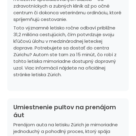
zdravotníckych a zubných kliník až po očné
centrum či dokonca veterinárnu ordináciu, ktoré
spríjemňujú cestovanie.
Toto významné letisko ročne odbaví približne
31,2 milióna cestujúcich, čím potvrdzuje svoju
kľúčovú úlohu v medzinárodnej leteckej
doprave. Potrebujete sa dostať do centra
Zürichu? Autom ste tam za 15 minút, čo robí z
tohto letiska mimoriadne dostupný dopravný
uzol. Viac informácií nájdete na oficiálnej
stránke
letiska Zürich
.
Umiestnenie pultov na prenájom
áut
Prenájom auta na letisku Zürich je mimoriadne
jednoduchý a pohodlný proces, ktorý spája