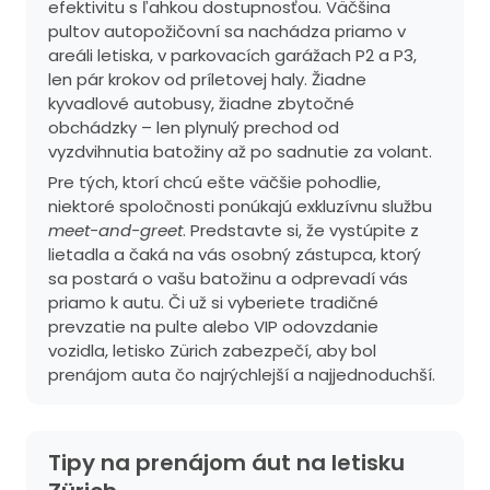
efektivitu s ľahkou dostupnosťou. Väčšina
pultov autopožičovní sa nachádza priamo v
areáli letiska, v parkovacích garážach P2 a P3,
len pár krokov od príletovej haly. Žiadne
kyvadlové autobusy, žiadne zbytočné
obchádzky – len plynulý prechod od
vyzdvihnutia batožiny až po sadnutie za volant.
Pre tých, ktorí chcú ešte väčšie pohodlie,
niektoré spoločnosti ponúkajú exkluzívnu službu
meet-and-greet
. Predstavte si, že vystúpite z
lietadla a čaká na vás osobný zástupca, ktorý
sa postará o vašu batožinu a odprevadí vás
priamo k autu. Či už si vyberiete tradičné
prevzatie na pulte alebo VIP odovzdanie
vozidla, letisko Zürich zabezpečí, aby bol
prenájom auta čo najrýchlejší a najjednoduchší.
Tipy na prenájom áut na letisku