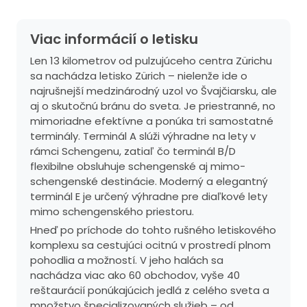
Viac informácií o letisku
Len 13 kilometrov od pulzujúceho centra Zürichu
sa nachádza letisko Zürich – nielenže ide o
najrušnejší medzinárodný uzol vo Švajčiarsku, ale
aj o skutočnú bránu do sveta. Je priestranné, no
mimoriadne efektívne a ponúka tri samostatné
terminály. Terminál A slúži výhradne na lety v
rámci Schengenu, zatiaľ čo terminál B/D
flexibilne obsluhuje schengenské aj mimo-
schengenské destinácie. Moderný a elegantný
terminál E je určený výhradne pre diaľkové lety
mimo schengenského priestoru.
Hneď po príchode do tohto rušného letiskového
komplexu sa cestujúci ocitnú v prostredí plnom
pohodlia a možností. V jeho halách sa
nachádza viac ako 60 obchodov, vyše 40
reštaurácií ponúkajúcich jedlá z celého sveta a
množstvo špecializovaných služieb – od