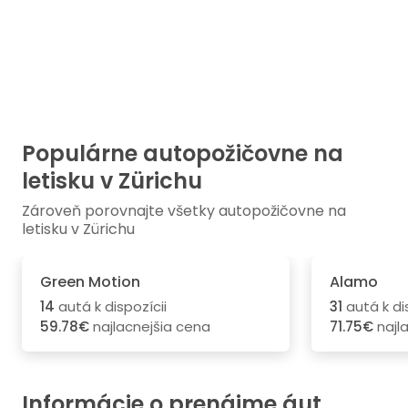
Populárne autopožičovne na
letisku v Zürichu
Zároveň porovnajte všetky autopožičovne na
letisku v Zürichu
Green Motion
Alamo
14
autá k dispozícii
31
autá k di
59.78€
najlacnejšia cena
71.75€
najl
Informácie o prenájme áut