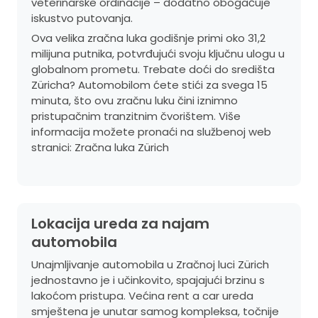
veterinarske ordinacije – dodatno obogaćuje
iskustvo putovanja.
Ova velika zračna luka godišnje primi oko 31,2
milijuna putnika, potvrđujući svoju ključnu ulogu u
globalnom prometu. Trebate doći do središta
Züricha? Automobilom ćete stići za svega 15
minuta, što ovu zračnu luku čini iznimno
pristupačnim tranzitnim čvorištem. Više
informacija možete pronaći na službenoj web
stranici:
Zračna luka Zürich
Lokacija ureda za najam
automobila
Unajmljivanje automobila u Zračnoj luci Zürich
jednostavno je i učinkovito, spajajući brzinu s
lakoćom pristupa. Većina rent a car ureda
smještena je unutar samog kompleksa, točnije