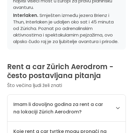
najviši viseći most u Europi za pravu planinsku
avanturu.
Interlaken.
Smješten između jezera Brienz i
Thun, Interlaken je udaljen oko sat i 45 minuta
od Züricha. Poznat po adrenalinskim
aktivnostima i spektakularnim pejzažima, ovo
alpsko čudo raj je za ljubitelje avantura i prirode.
Rent a car Zürich Aerodrom -
često postavljana pitanja
Što većina ljudi želi znati
Imam li dovoljno godina za rent a car
na lokaciji Zürich Aerodrom?
Koje rent a car tvrtke mogu pronaći na