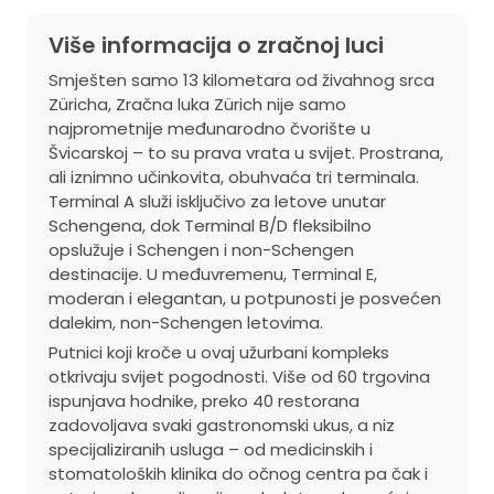
Više informacija o zračnoj luci
Smješten samo 13 kilometara od živahnog srca
Züricha, Zračna luka Zürich nije samo
najprometnije međunarodno čvorište u
Švicarskoj – to su prava vrata u svijet. Prostrana,
ali iznimno učinkovita, obuhvaća tri terminala.
Terminal A služi isključivo za letove unutar
Schengena, dok Terminal B/D fleksibilno
opslužuje i Schengen i non-Schengen
destinacije. U međuvremenu, Terminal E,
moderan i elegantan, u potpunosti je posvećen
dalekim, non-Schengen letovima.
Putnici koji kroče u ovaj užurbani kompleks
otkrivaju svijet pogodnosti. Više od 60 trgovina
ispunjava hodnike, preko 40 restorana
zadovoljava svaki gastronomski ukus, a niz
specijaliziranih usluga – od medicinskih i
stomatoloških klinika do očnog centra pa čak i