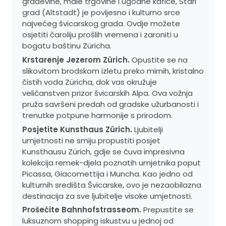
građevine, male trgovine i ugodne kafiće, Stari
grad (Altstadt) je povijesno i kulturno srce
najvećeg švicarskog grada. Ovdje možete
osjetiti čaroliju prošlih vremena i zaroniti u
bogatu baštinu Züricha.
Krstarenje Jezerom Zürich.
Opustite se na
slikovitom brodskom izletu preko mirnih, kristalno
čistih voda Züricha, dok vas okružuje
veličanstven prizor švicarskih Alpa. Ova vožnja
pruža savršeni predah od gradske užurbanosti i
trenutke potpune harmonije s prirodom.
Posjetite Kunsthaus Zürich.
Ljubitelji
umjetnosti ne smiju propustiti posjet
Kunsthausu Zürich, gdje se čuva impresivna
kolekcija remek-djela poznatih umjetnika poput
Picassa, Giacomettija i Muncha. Kao jedno od
kulturnih središta Švicarske, ovo je nezaobilazna
destinacija za sve ljubitelje visoke umjetnosti.
Prošećite Bahnhofstrasseom.
Prepustite se
luksuznom shopping iskustvu u jednoj od