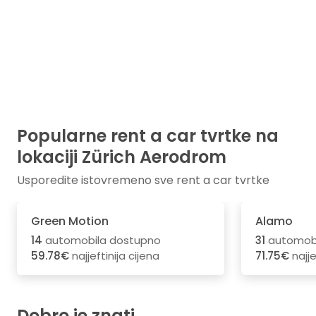
Popularne rent a car tvrtke na
lokaciji Zürich Aerodrom
Usporedite istovremeno sve rent a car tvrtke
Green Motion
Alamo
14
automobila dostupno
31
automobi
59.78€
najjeftinija cijena
71.75€
najje
Dobro je znati