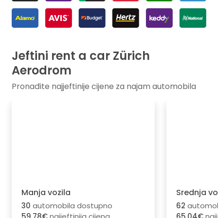
Jeftini rent a car Zürich
Aerodrom
Pronađite najjeftinije cijene za najam automobila
Manja vozila
Srednja vo
30
automobila dostupno
62
automob
59.78€
najjeftinija cijena
65.04€
najj