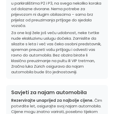
u parkiralištima P2 i P3, na svega nekoliko koraka
od dolazne dvorane. Nema potrebe za
prijevozom ni dugim obilascima – samo brz
prijelaz od preuzimanja prtljage do sjedala
vozača.
Za one koji žele još veću udobnost, neke tvrtke
nude ekskluzivnu uslugu dočeka. Zamislite da
silazite s leta i već vas čeka osobni predstavnik,
spreman preuzeti vašu prtljagu i odvesti vas
ravno do automobila. Bez obzira birate li
klasično preuzimanje na pultu ili VIP tretman,
Zračna luka Zürich osigurava da najam
automobila bude što jednostavniji.
Savjeti za najam automobila
Rezervirajte unaprijed za najbolje cijene.
Čim
potvrdite let, osigurajte svoj najam automobila.
Cijene mogu znatno varirati, posebno tijekom