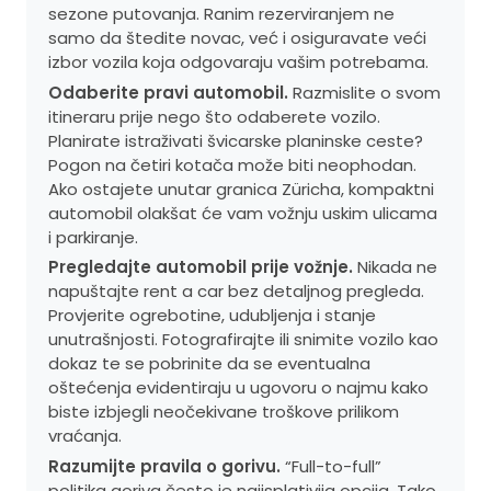
sezone putovanja. Ranim rezerviranjem ne
samo da štedite novac, već i osiguravate veći
izbor vozila koja odgovaraju vašim potrebama.
Odaberite pravi automobil.
Razmislite o svom
itineraru prije nego što odaberete vozilo.
Planirate istraživati švicarske planinske ceste?
Pogon na četiri kotača može biti neophodan.
Ako ostajete unutar granica Züricha, kompaktni
automobil olakšat će vam vožnju uskim ulicama
i parkiranje.
Pregledajte automobil prije vožnje.
Nikada ne
napuštajte rent a car bez detaljnog pregleda.
Provjerite ogrebotine, udubljenja i stanje
unutrašnjosti. Fotografirajte ili snimite vozilo kao
dokaz te se pobrinite da se eventualna
oštećenja evidentiraju u ugovoru o najmu kako
biste izbjegli neočekivane troškove prilikom
vraćanja.
Razumijte pravila o gorivu.
“Full-to-full”
politika goriva često je najisplativija opcija. Tako