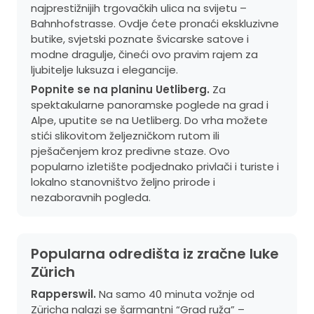
najprestižnijih trgovačkih ulica na svijetu –
Bahnhofstrasse. Ovdje ćete pronaći ekskluzivne
butike, svjetski poznate švicarske satove i
modne dragulje, čineći ovo pravim rajem za
ljubitelje luksuza i elegancije.
Popnite se na planinu Uetliberg.
Za
spektakularne panoramske poglede na grad i
Alpe, uputite se na Uetliberg. Do vrha možete
stići slikovitom željezničkom rutom ili
pješačenjem kroz predivne staze. Ovo
popularno izletište podjednako privlači i turiste i
lokalno stanovništvo željno prirode i
nezaboravnih pogleda.
Popularna odredišta iz zračne luke
Zürich
Rapperswil.
Na samo 40 minuta vožnje od
Züricha nalazi se šarmantni “Grad ruža” –