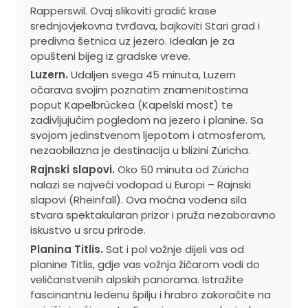
Rapperswil. Ovaj slikoviti gradić krase
srednjovjekovna tvrđava, bajkoviti Stari grad i
predivna šetnica uz jezero. Idealan je za
opušteni bijeg iz gradske vreve.
Luzern.
Udaljen svega 45 minuta, Luzern
očarava svojim poznatim znamenitostima
poput Kapelbrückea (Kapelski most) te
zadivljujućim pogledom na jezero i planine. Sa
svojom jedinstvenom ljepotom i atmosferom,
nezaobilazna je destinacija u blizini Züricha.
Rajnski slapovi.
Oko 50 minuta od Züricha
nalazi se najveći vodopad u Europi – Rajnski
slapovi (Rheinfall). Ova moćna vodena sila
stvara spektakularan prizor i pruža nezaboravno
iskustvo u srcu prirode.
Planina Titlis.
Sat i pol vožnje dijeli vas od
planine Titlis, gdje vas vožnja žičarom vodi do
veličanstvenih alpskih panorama. Istražite
fascinantnu ledenu špilju i hrabro zakoračite na