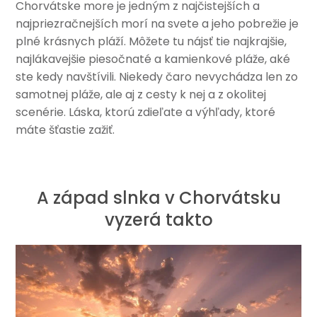
Chorvátske more je jedným z najčistejších a
najpriezračnejších morí na svete a jeho pobrežie je
plné krásnych pláží. Môžete tu nájsť tie najkrajšie,
najlákavejšie piesočnaté a kamienkové pláže, aké
ste kedy navštívili. Niekedy čaro nevychádza len zo
samotnej pláže, ale aj z cesty k nej a z okolitej
scenérie. Láska, ktorú zdieľate a výhľady, ktoré
máte šťastie zažiť.
A západ slnka v Chorvátsku
vyzerá takto