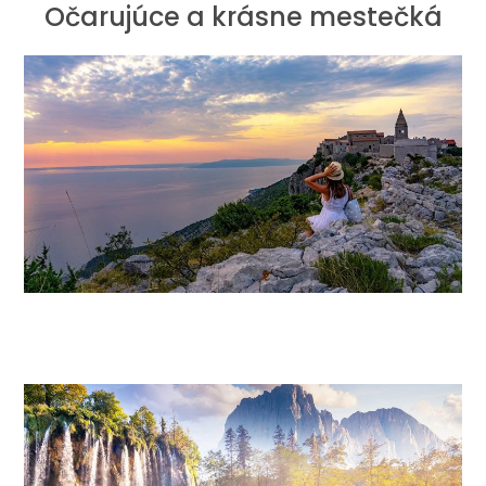
Očarujúce a krásne mestečká