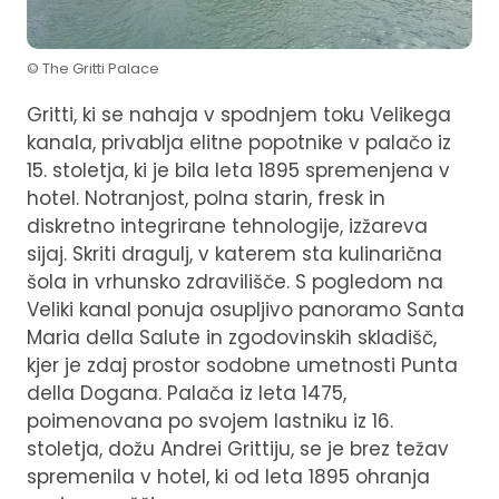
© The Gritti Palace
Gritti, ki se nahaja v spodnjem toku Velikega
kanala, privablja elitne popotnike v palačo iz
15. stoletja, ki je bila leta 1895 spremenjena v
hotel. Notranjost, polna starin, fresk in
diskretno integrirane tehnologije, izžareva
sijaj. Skriti dragulj, v katerem sta kulinarična
šola in vrhunsko zdravilišče. S pogledom na
Veliki kanal ponuja osupljivo panoramo Santa
Maria della Salute in zgodovinskih skladišč,
kjer je zdaj prostor sodobne umetnosti Punta
della Dogana. Palača iz leta 1475,
poimenovana po svojem lastniku iz 16.
stoletja, dožu Andrei Grittiju, se je brez težav
spremenila v hotel, ki od leta 1895 ohranja