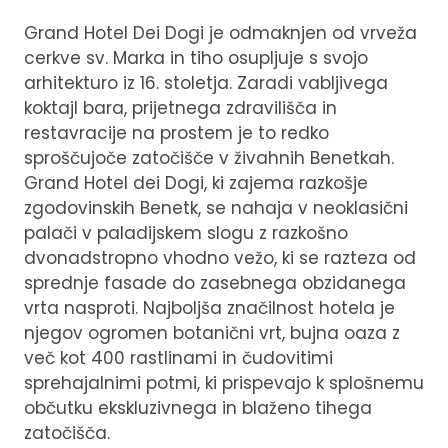
Grand Hotel Dei Dogi je odmaknjen od vrveža
cerkve sv. Marka in tiho osupljuje s svojo
arhitekturo iz 16. stoletja. Zaradi vabljivega
koktajl bara, prijetnega zdravilišča in
restavracije na prostem je to redko
sproščujoče zatočišče v živahnih Benetkah.
Grand Hotel dei Dogi, ki zajema razkošje
zgodovinskih Benetk, se nahaja v neoklasični
palači v paladijskem slogu z razkošno
dvonadstropno vhodno vežo, ki se razteza od
sprednje fasade do zasebnega obzidanega
vrta nasproti. Najboljša značilnost hotela je
njegov ogromen botanični vrt, bujna oaza z
več kot 400 rastlinami in čudovitimi
sprehajalnimi potmi, ki prispevajo k splošnemu
občutku ekskluzivnega in blaženo tihega
zatočišča.