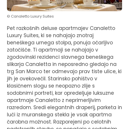
© Canaletto Luxury Suites
Pet razkošnih deluxe apartmajev Canaletto
Luxury Suites, ki se nahajajo znotraj
beneškega urnega stolpa, ponuja očarljivo
zatočišče. Ti apartmaji se nahajajo v
zgodovinski rezidenci slavnega beneškega
slikarja Canaletta in neposredno gledajo na
trg San Marco ter odmevajo prav tiste ulice, ki
jih je ovekovečil. Starinsko pohištvo v
klasičnem slogu se neopazno zlije s
sodobnimi portreti, kar opredeljuje luksuzne
apartmaje Canaletto z neprimerljivim
razredom. Sredi elegantnih draperij, parketa in
luči iz muranskega stekla je vsak apartma
čarobna možnost. Razporejeni po celotnih