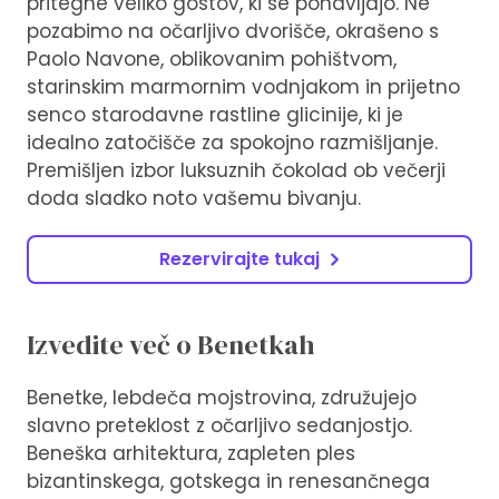
pritegne veliko gostov, ki se ponavljajo. Ne
pozabimo na očarljivo dvorišče, okrašeno s
Paolo Navone, oblikovanim pohištvom,
starinskim marmornim vodnjakom in prijetno
senco starodavne rastline glicinije, ki je
idealno zatočišče za spokojno razmišljanje.
Premišljen izbor luksuznih čokolad ob večerji
doda sladko noto vašemu bivanju.
Rezervirajte tukaj
Izvedite več o Benetkah
Benetke, lebdeča mojstrovina, združujejo
slavno preteklost z očarljivo sedanjostjo.
Beneška arhitektura, zapleten ples
bizantinskega, gotskega in renesančnega