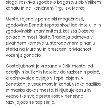
sloga, razkriva zgodbe o bogastvu ob Velikem
kanalu in na ikoničnem Trgu sv. Marka.
Mesto, rojeno v pomorski mogočnosti,
zgodovina Benetk šepeta skozi labirinte ulic in
zgodovinskih znamenitosti, kot sta Doževa
palača in most Rialto. Tradicija odmeva v
živahnem karnevalu, starodavnem pihanju
stekla na Muranu in brezčasni privlačnosti
voženj z gondolo.
Gostoljubnost je vrezana v DNK mesta, od
očarljivih butičnih hotelov do razkošnih palač,
ki obiskovalce ovijejo v topel objem. V
Benetkah je vsak most in kanal, vsaka bazilika
in maska dokaz mesta, ki kljubuje času in
večno tke svojo preteklost v nenehno
razvijajočo se tapiserijo.