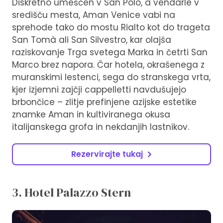
Diskretno umeščen v San Polo, a vendarle v
središču mesta, Aman Venice vabi na
sprehode tako do mostu Rialto kot do trageta
San Tomà ali San Silvestro, kar olajša
raziskovanje Trga svetega Marka in četrti San
Marco brez napora. Čar hotela, okrašenega z
muranskimi lestenci, sega do stranskega vrta,
kjer izjemni zajčji cappelletti navdušujejo
brbončice – zlitje prefinjene azijske estetike
znamke Aman in kultiviranega okusa
italijanskega grofa in nekdanjih lastnikov.
Rezervirajte tukaj
3. Hotel Palazzo Stern