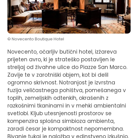
© Novecento Boutique Hotel
Novecento, očarljiv butični hotel, izžareva
prijeten avro, ki je strateško postavljen le
streljaj od živahne ulice do Piazze San Marco.
Zavije te v zarotniški objem, kot bi delil
ogromno skrivnost. Notranjost je izvrstna
fuzija veličastnega pohištva, pomešanega v
toplih, zemeljskih odtenkih, okrašenih z
razkošnimi tkaninami in v mehki ambientalni
svetlobi. Kljub utesnjenosti prostorov se
kompenzira splošna simbioza ambienta,
zaradi česar je kompaktnost nepomembna.
Bivanje tukaj je naložba v edinstveno izkušnjo,