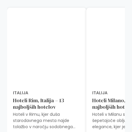
ITALIJA
ITALIJA
Hoteli Rim, Italija – 13
Hoteli Milano, Ita
najboljših hotelov
najboljših hotel
Hoteli v Rimu, kjer duša
Hoteli v Milanu se r
starodavnega mesta najde
šepetajoče obljub
tolažbo v naročju sodobnega
elegance, kjer je v