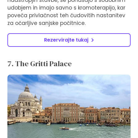
nadstropjih stavbe, se ponašajo s sodobnim
udobjem in imajo savno s kromoterapijo, kar
poveča privlačnost teh čudovitih nastanitev
za očarljive sanjske počitnice.
Rezervirajte tukaj
7. The Gritti Palace