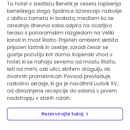
Ta hotel v središču Benetk je vesela tapiserija
beneškega sloga. Spalnice izžarevajo razkošje
z obilico žameta in brokata, medtem ko se
osrednja dnevna soba odpira na očarljivo
teraso s panoramskim razgledom na Veliki
kanal in most Rialto. Prijeten ambient skrbita
prijazen lastnik in osebje, zaradi česar se
gostje počutijo kot doma. Kopenski vhod v
hotel, ki se nahaja severno od mostu Rialto,
leži na mirni, ozki ulici, skritem dragulju ob
živahnih prometnicah. Povsod prevladuje
razkošno okrasje, ki ga je navdihnil Ludvik XV.,
od oblazinjene recepcije do salona v prvem
nadstropju v starih rožah.
Rezervirajte tukaj