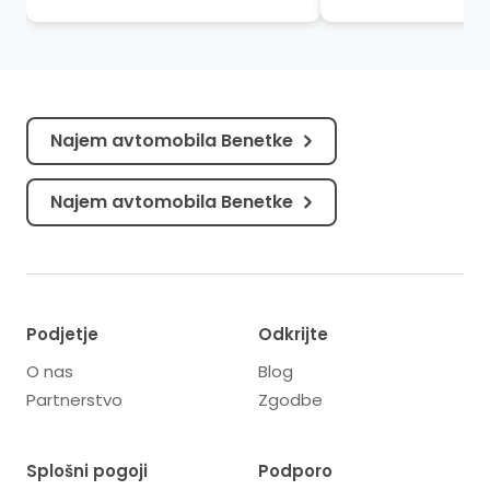
luksuza, so kot verzi soneta,
potovanje skozi zg
vklesanega v kamen. Kjer
umetnost in utripaj
popotniki postanejo...
srca...
Najem avtomobila Benetke
Najem avtomobila Benetke
Podjetje
Odkrijte
O nas
Blog
Partnerstvo
Zgodbe
Splošni pogoji
Podporo