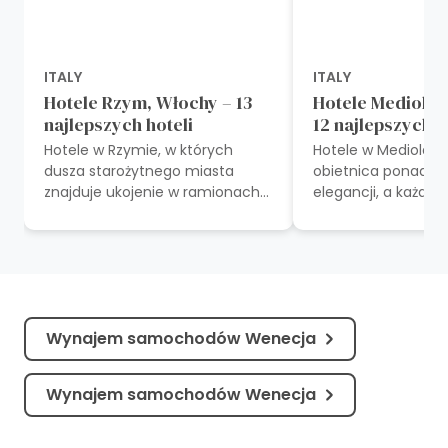
ITALY
ITALY
Hotele Rzym, Włochy – 13
Hotele Mediolan
najlepszych hoteli
12 najlepszych h
Hotele w Rzymie, w których
Hotele w Mediolani
dusza starożytnego miasta
obietnica ponadcz
znajduje ukojenie w ramionach
elegancji, a każdy 
nowoczesnego luksusu, są jak
podróż przez histori
wyryte w kamieniu wersety
pulsujące bicie ser
sonetu. Gdzie podr...
stylu...
Wynajem samochodów Wenecja
Wynajem samochodów Wenecja