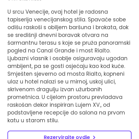
U srcu Venecije, ovaj hotel je radosna
tapiserija venecijanskog stila. Spavaće sobe
odišu raskoši s obiljem baršuna i brokata, dok
se središnji dnevni boravak otvara na
šarmantnu terasu s koje se pruža panoramski
pogled na Canal Grande i most Rialto.
Ljubazni vlasnik i osoblje osiguravaju ugodan
ambijent, pa se gosti osjećaju kao kod kuće.
Smješten sjeverno od mosta Rialto, kopneni
ulaz u hotel nalazi se u mirnoj, uskoj ulici,
skrivenom dragulju izvan užurbanih
prometnica. U cijelom prostoru prevladava
raskošan dekor inspiriran Lujem XV., od
podstavljene recepcije do salona na prvom
katu u starom stilu.
Rezervirajte ovdje