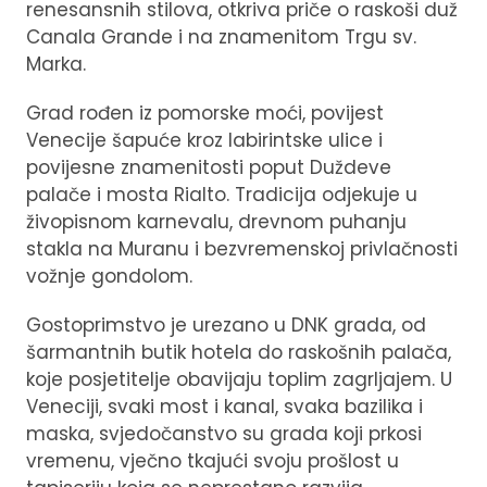
renesansnih stilova, otkriva priče o raskoši duž
Canala Grande i na znamenitom Trgu sv.
Marka.
Grad rođen iz pomorske moći, povijest
Venecije šapuće kroz labirintske ulice i
povijesne znamenitosti poput Duždeve
palače i mosta Rialto. Tradicija odjekuje u
živopisnom karnevalu, drevnom puhanju
stakla na Muranu i bezvremenskoj privlačnosti
vožnje gondolom.
Gostoprimstvo je urezano u DNK grada, od
šarmantnih butik hotela do raskošnih palača,
koje posjetitelje obavijaju toplim zagrljajem. U
Veneciji, svaki most i kanal, svaka bazilika i
maska, svjedočanstvo su grada koji prkosi
vremenu, vječno tkajući svoju prošlost u