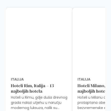
ITALIJA
ITALIJA
Hoteli Rim, Italija – 13
Hoteli Milano, Ita
najboljih hotela
najboljih hotela
Hoteli u Rimu, gdje duša drevnog
Hoteli u Milanu otv
grada nalazi utjehu u naručju
prošaptana obeća
modernog luksuza, nalik su
bezvremenske elega