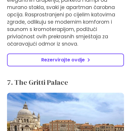
elegantnih draperija, parketa i lampi od
murano stakla, svaki je apartman čarobna
opcija. Rasprostranjeni po cijelim katovima
zgrade, odlikuju se modernim komforom i
saunom s kromoterapijom, podižući
privlačnost ovih prekrasnih smještaja za
očaravajući odmor iz snova.
Rezervirajte ovdje
7. The Gritti Palace