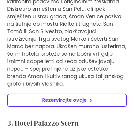
kariranim podovima i originalnim freskama.
Diskretno smješten u San Polu, ali ipak
smješten u srcu grada, Aman Venice poziva
na šetnje do mosta Rialto i tragheta San
Tomà ili San Silvestro, olakšavajući
istraživanje Trga svetog Marka i četvrti San
Marco bez napora. Ukrašen murano lusterima,
šarm hotela proteže se na bočni vrt gdje
iznimni cappelletti od zeca oduševljavaju
nepce – spoj profinjene azijske estetike
brenda Aman i kultiviranog ukusa talijanskog
grofa i bivših vlasnika.
Rezervirajte ovdje
3. Hotel Palazzo Stern