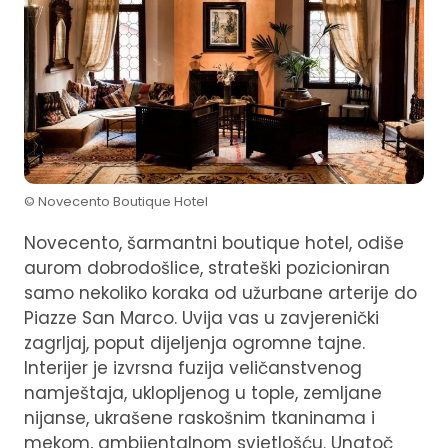
© Novecento Boutique Hotel
Novecento, šarmantni boutique hotel, odiše
aurom dobrodošlice, strateški pozicioniran
samo nekoliko koraka od užurbane arterije do
Piazze San Marco. Uvija vas u zavjerenički
zagrljaj, poput dijeljenja ogromne tajne.
Interijer je izvrsna fuzija veličanstvenog
namještaja, uklopljenog u tople, zemljane
nijanse, ukrašene raskošnim tkaninama i
mekom, ambijentalnom svjetlošću. Unatoč