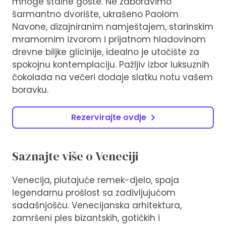
mnoge stalne goste. Ne zaboravimo
šarmantno dvorište, ukrašeno Paolom
Navone, dizajniranim namještajem, starinskim
mramornim izvorom i prijatnom hladovinom
drevne biljke glicinije, idealno je utočište za
spokojnu kontemplaciju. Pažljiv izbor luksuznih
čokolada na večeri dodaje slatku notu vašem
boravku.
Rezervirajte ovdje
Saznajte više o Veneciji
Venecija, plutajuće remek-djelo, spaja
legendarnu prošlost sa zadivljujućom
sadašnjošću. Venecijanska arhitektura,
zamršeni ples bizantskih, gotičkih i