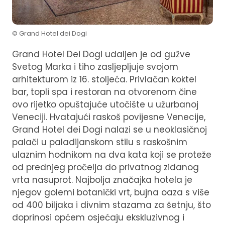
© Grand Hotel dei Dogi
Grand Hotel Dei Dogi udaljen je od gužve
Svetog Marka i tiho zasljepljuje svojom
arhitekturom iz 16. stoljeća. Privlačan koktel
bar, topli spa i restoran na otvorenom čine
ovo rijetko opuštajuće utočište u užurbanoj
Veneciji. Hvatajući raskoš povijesne Venecije,
Grand Hotel dei Dogi nalazi se u neoklasičnoj
palači u paladijanskom stilu s raskošnim
ulaznim hodnikom na dva kata koji se proteže
od prednjeg pročelja do privatnog zidanog
vrta nasuprot. Najbolja značajka hotela je
njegov golemi botanički vrt, bujna oaza s više
od 400 biljaka i divnim stazama za šetnju, što
doprinosi općem osjećaju ekskluzivnog i