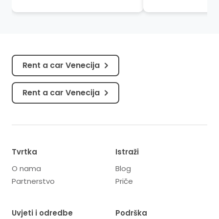
stihovima soneta uklesanog u
je svaki boravak pu
kamen. Gdje putnici postaju
povijest, umjetnost 
hodoč...
otkucaje...
Rent a car Venecija
Rent a car Venecija
Tvrtka
Istraži
O nama
Blog
Partnerstvo
Priče
Uvjeti i odredbe
Podrška