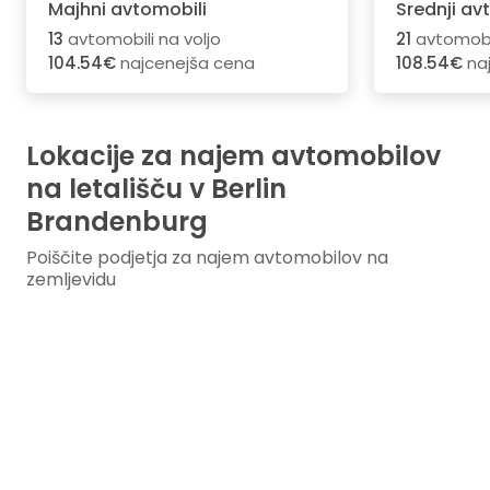
Majhni avtomobili
Srednji av
13
avtomobili na voljo
21
avtomobil
104.54€
najcenejša cena
108.54€
na
Lokacije za najem avtomobilov
na letališču v Berlin
Brandenburg
Poiščite podjetja za najem avtomobilov na
zemljevidu