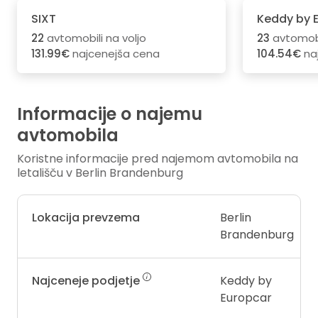
SIXT
Keddy by 
22
avtomobili na voljo
23
avtomobi
131.99€
najcenejša cena
104.54€
na
Informacije o najemu
avtomobila
Koristne informacije pred najemom avtomobila na
letališču v Berlin Brandenburg
Lokacija prevzema
Berlin
Brandenburg
Najceneje podjetje
Keddy by
Europcar