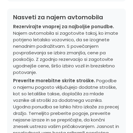
Nasveti za najem avtomobila
Rezervirajte vnaprej za najboljše ponudbe.
Najem avtomobila si zagotovite takoj, ko imate
potrjeno letalsko vozovnico, da se izognete
nenadnim podražitvam. S povečanjem
povpraševanja se izbira zmanjša, cene pa
poskočijo. Z zgodnjo rezervacijo si zagotovite
ugodnejše cene, širšo izbiro vozil in brezskrbno
potovanje.
Preverite morebitne skrite stroške.
Pogodbe
o najemu pogosto vključujejo dodatne stroške,
kot so letališke takse, doplačila za mlade
voznike ali stroški za dodatnega voznika.
Ugodna ponudba se lahko hitro izkaže za precej
dražjo. Temeljito preberite pogoje, preverite
nejasne izraze in se prepričajte, da končni
znesek ustreza vašim pričakovanjem. Jasnost in
preglednost vam bosta prihranili neprijetna