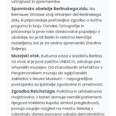
vztrajnost in spremembe.
Spominsko obeležje Berlinskega zidu.
Na
Bernauer Strasse stoji ohranjen del Berlinskega
zidu, ki pripoveduje pretresljivo zgodbo o ločitvi,
pogumu in boju. Oznake, fotografije in
pričevanja iz prve roke obiskovalce popeljejo v
obdobje, ko je bil Berlin in celotna Nemčija
razdeljena, kar je za vedno spremenilo številna
življenja.
Muzejski otok.
Kulturna oaza v središču Berlina,
ta otok, ki je pod zaščito UNESCO, združuje pet
vrhunskih muzejev. Od starodavnih artefaktov v
Pergamonskem muzeju do egipčanskih
zakladov v Neues Museum – nepogrešljiva
postojanka za ljubitelje zgodovine in umetnosti.
Zgradba Reichstaga.
Politična in arhitekturna
mojstrovina, v kateri domuje nemški parlament.
Njegova steklena kupola, simbol preglednosti,
ponuja osupljiv razgled na mesto. Nekdaj v
ruševinah, danes ponosno odraža demokratično