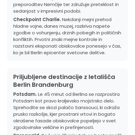
preporoditev Nemčije ter združuje preteklost in
sedanjost v impresivni podobi.
Checkpoint Charlie.
Nekdanji mejni prehod
hladne vojne, danes muzej, razkriva napete
zgodbe o vohunjenju, drznih pobegih in političnih
konfliktih. Prvotni znaki mejne kontrole in
razstavni eksponati obiskovalce ponesejo v čas,
ko je bil Berlin epicenter svetovne delitve.
Priljubljene destinacije z letališča
Berlin Brandenburg
Potsdam.
Le 45 minut od Berlina se razprostira
Potsdam kot pravo kraljevsko mojstrsko delo.
Sprehodite se skozi palačo Sanssouci, ki odraža
prusko razkošje, kjer prostrani vrtovi in bogato
okrašene fasade obiskovalce popeljejo v svet
zgodovinske veličine in prefinjenosti.