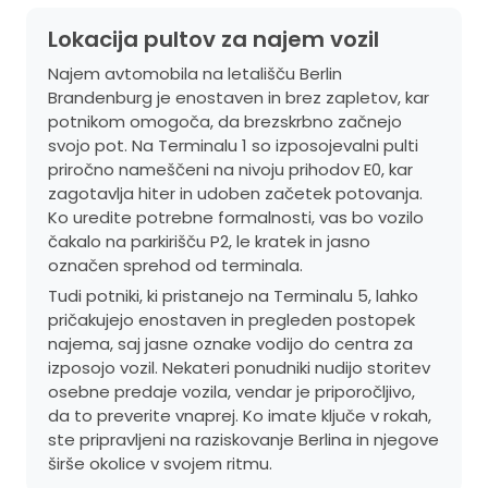
Lokacija pultov za najem vozil
Najem avtomobila na letališču Berlin
Brandenburg je enostaven in brez zapletov, kar
potnikom omogoča, da brezskrbno začnejo
svojo pot. Na Terminalu 1 so izposojevalni pulti
priročno nameščeni na nivoju prihodov E0, kar
zagotavlja hiter in udoben začetek potovanja.
Ko uredite potrebne formalnosti, vas bo vozilo
čakalo na parkirišču P2, le kratek in jasno
označen sprehod od terminala.
Tudi potniki, ki pristanejo na Terminalu 5, lahko
pričakujejo enostaven in pregleden postopek
najema, saj jasne oznake vodijo do centra za
izposojo vozil. Nekateri ponudniki nudijo storitev
osebne predaje vozila, vendar je priporočljivo,
da to preverite vnaprej. Ko imate ključe v rokah,
ste pripravljeni na raziskovanje Berlina in njegove
širše okolice v svojem ritmu.