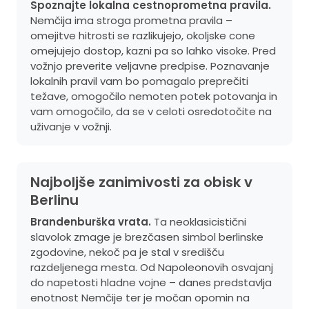
Spoznajte lokalna cestnoprometna pravila.
Nemčija ima stroga prometna pravila –
omejitve hitrosti se razlikujejo, okoljske cone
omejujejo dostop, kazni pa so lahko visoke. Pred
vožnjo preverite veljavne predpise. Poznavanje
lokalnih pravil vam bo pomagalo preprečiti
težave, omogočilo nemoten potek potovanja in
vam omogočilo, da se v celoti osredotočite na
uživanje v vožnji.
Najboljše zanimivosti za obisk v
Berlinu
Brandenburška vrata.
Ta neoklasicistični
slavolok zmage je brezčasen simbol berlinske
zgodovine, nekoč pa je stal v središču
razdeljenega mesta. Od Napoleonovih osvajanj
do napetosti hladne vojne – danes predstavlja
enotnost Nemčije ter je močan opomin na