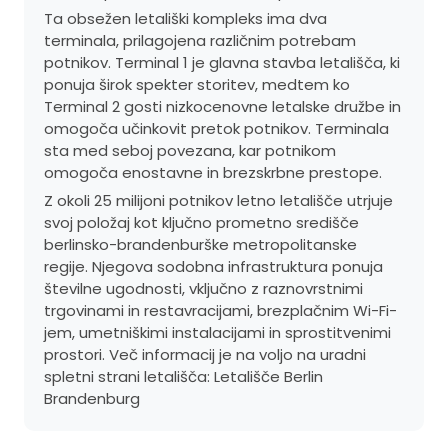
Ta obsežen letališki kompleks ima dva
terminala, prilagojena različnim potrebam
potnikov. Terminal 1 je glavna stavba letališča, ki
ponuja širok spekter storitev, medtem ko
Terminal 2 gosti nizkocenovne letalske družbe in
omogoča učinkovit pretok potnikov. Terminala
sta med seboj povezana, kar potnikom
omogoča enostavne in brezskrbne prestope.
Z okoli 25 milijoni potnikov letno letališče utrjuje
svoj položaj kot ključno prometno središče
berlinsko-brandenburške metropolitanske
regije. Njegova sodobna infrastruktura ponuja
številne ugodnosti, vključno z raznovrstnimi
trgovinami in restavracijami, brezplačnim Wi-Fi-
jem, umetniškimi instalacijami in sprostitvenimi
prostori. Več informacij je na voljo na uradni
spletni strani letališča:
Letališče Berlin
Brandenburg