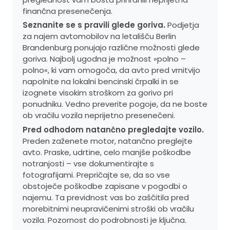
finančna presenečenja.
Seznanite se s pravili glede goriva.
Podjetja
za najem avtomobilov na letališču Berlin
Brandenburg ponujajo različne možnosti glede
goriva. Najbolj ugodna je možnost »polno –
polno«, ki vam omogoča, da avto pred vrnitvijo
napolnite na lokalni bencinski črpalki in se
izognete visokim stroškom za gorivo pri
ponudniku. Vedno preverite pogoje, da ne boste
ob vračilu vozila neprijetno presenečeni.
Pred odhodom natančno pregledajte vozilo.
Preden zaženete motor, natančno preglejte
avto. Praske, udrtine, celo manjše poškodbe
notranjosti – vse dokumentirajte s
fotografijami. Prepričajte se, da so vse
obstoječe poškodbe zapisane v pogodbi o
najemu. Ta previdnost vas bo zaščitila pred
morebitnimi neupravičenimi stroški ob vračilu
vozila. Pozornost do podrobnosti je ključna.