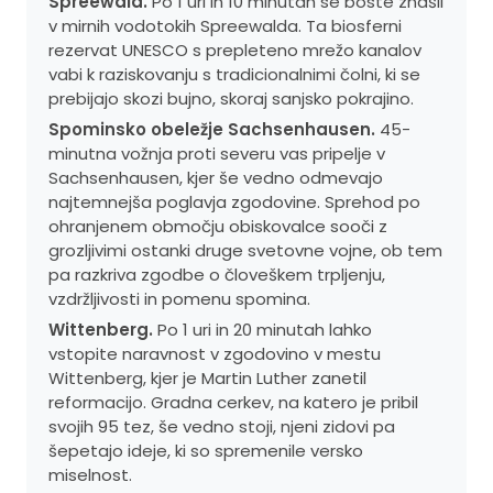
Spreewald.
Po 1 uri in 10 minutah se boste znašli
v mirnih vodotokih Spreewalda. Ta biosferni
rezervat UNESCO s prepleteno mrežo kanalov
vabi k raziskovanju s tradicionalnimi čolni, ki se
prebijajo skozi bujno, skoraj sanjsko pokrajino.
Spominsko obeležje Sachsenhausen.
45-
minutna vožnja proti severu vas pripelje v
Sachsenhausen, kjer še vedno odmevajo
najtemnejša poglavja zgodovine. Sprehod po
ohranjenem območju obiskovalce sooči z
grozljivimi ostanki druge svetovne vojne, ob tem
pa razkriva zgodbe o človeškem trpljenju,
vzdržljivosti in pomenu spomina.
Wittenberg.
Po 1 uri in 20 minutah lahko
vstopite naravnost v zgodovino v mestu
Wittenberg, kjer je Martin Luther zanetil
reformacijo. Gradna cerkev, na katero je pribil
svojih 95 tez, še vedno stoji, njeni zidovi pa
šepetajo ideje, ki so spremenile versko
miselnost.