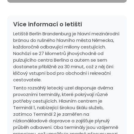
Více informací o letišti
Letiště Berlín Brandenburg je hlavní mezinárodní
bránou do rušného hlavního města Německa,
každoročně odbavující miliony cestujících.
Nachází se 27 kilometrů jihovýchodně od
pulzujícího centra Berlína a autem se sem
dostanete přibližně za 30 minut, což z něj činí
klíčový vstupní bod pro obchodní i rekreační
cestovatele.
Tento rozsáhlý letecký uzel disponuje dvěma
provozními terminály, které pokrývají různé
potřeby cestujících. Hlavním centrem je
Terminál 1, nabízející širokou škálu služeb,
zatímco Terminál 2 je zaměřen na
nízkonákladové dopravce a zajišťuje plynulý
průběh odbavení. Oba terminály jsou vzájemně
propojeny, což umožňuje snadné přesuny mezi