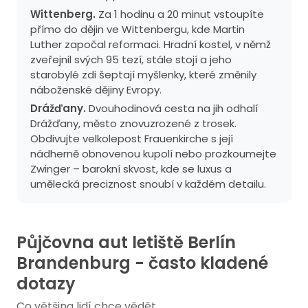
Wittenberg.
Za 1 hodinu a 20 minut vstoupíte
přímo do dějin ve Wittenbergu, kde Martin
Luther započal reformaci. Hradní kostel, v němž
zveřejnil svých 95 tezí, stále stojí a jeho
starobylé zdi šeptají myšlenky, které změnily
náboženské dějiny Evropy.
Drážďany.
Dvouhodinová cesta na jih odhalí
Drážďany, město znovuzrozené z trosek.
Obdivujte velkolepost Frauenkirche s její
nádherně obnovenou kupolí nebo prozkoumejte
Zwinger – barokní skvost, kde se luxus a
umělecká preciznost snoubí v každém detailu.
Půjčovna aut letiště Berlín
Brandenburg - často kladené
dotazy
Co většina lidí chce vědět