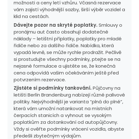
možnosti a ceny letí vzhůru. Včasná rezervace
vám zajistí výhodnější sazby, širší výběr vozidel a
klid na cestách.
Dávejte pozor na skryté poplatky.
Smlouvy o
pronájmu aut často obsahují dodatečné
náklady – letištní příplatky, poplatky pro mladé
řidiče nebo za dalšího řidiče. Nabídka, která
vypadá levně, se může rychle prodražit. Pečlivě
si prostudujte všechny podmínky, ptejte se na
nejasné formulace a ujistěte se, že konečná
cena odpovídá vašim očekáváním ještě před
potvrzením rezervace.
Zjistěte si podmínky tankování.
Půjčovny na
letišti Berlín Brandenburg nabízejí různé palivové
politiky. Nejvýhodnější je varianta “plná do plné”,
která vám umožní natankovat na místních
čerpacích stanicích a vyhnout se vysokým
poplatkům za dotankování od autopůjčovny.
Vždy si ověřte podmínky vrácení vozidla, abyste
předešli zbytečným výdajům.