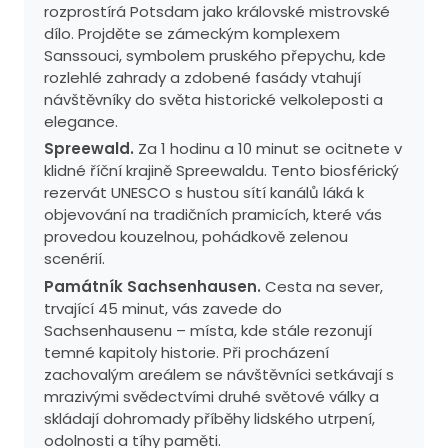
rozprostírá Potsdam jako královské mistrovské
dílo. Projděte se zámeckým komplexem
Sanssouci, symbolem pruského přepychu, kde
rozlehlé zahrady a zdobené fasády vtahují
návštěvníky do světa historické velkoleposti a
elegance.
Spreewald.
Za 1 hodinu a 10 minut se ocitnete v
klidné říční krajině Spreewaldu. Tento biosférický
rezervát UNESCO s hustou sítí kanálů láká k
objevování na tradičních pramicích, které vás
provedou kouzelnou, pohádkově zelenou
scenérií.
Památník Sachsenhausen.
Cesta na sever,
trvající 45 minut, vás zavede do
Sachsenhausenu – místa, kde stále rezonují
temné kapitoly historie. Při procházení
zachovalým areálem se návštěvníci setkávají s
mrazivými svědectvími druhé světové války a
skládají dohromady příběhy lidského utrpení,
odolnosti a tíhy paměti.