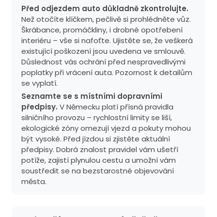
Před odjezdem auto důkladně zkontrolujte.
Než otočíte klíčkem, pečlivě si prohlédněte vůz.
Škrábance, promáčkliny, i drobné opotřebení
interiéru – vše si nafoťte. Ujistěte se, že veškerá
existující poškození jsou uvedena ve smlouvě.
Důslednost vás ochrání před nespravedlivými
poplatky při vrácení auta. Pozornost k detailům
se vyplatí.
Seznamte se s místními dopravními
předpisy.
V Německu platí přísná pravidla
silničního provozu – rychlostní limity se liší,
ekologické zóny omezují vjezd a pokuty mohou
být vysoké. Před jízdou si zjistěte aktuální
předpisy. Dobrá znalost pravidel vám ušetří
potíže, zajistí plynulou cestu a umožní vám
soustředit se na bezstarostné objevování
města.