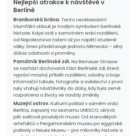
Nejlepší atrakce k návštěvě v
Berlíně
Braniborská brána.
Tento neoklasicistní
triumfální oblouk je trvalým symbolem berlínské
historie. Kdysi stál v samotném srdci rozdělení,
od Napoleonova tažení až po napětí studené
války. Dnes představuje jednotu Německa – silný
důkaz odolnosti a proměny.
Památník Berlínské zdi.
Na Bernauer Strasse
se nachází dochovaná část Berlínské zdi, která
vypráví mrazivý příběh rozdělení, odvahy a boje.
Informační tabule, fotografie a svědectví z první
ruky vtahují návštěvníky do doby, kdy byla země
rozpolcena a životy se navždy změnily.
Muzejní ostrov.
Kulturní poklad v samém srdci
Berlína, zapsaný na seznamu UNESCO, ukrývá
pět světově proslulých muzeí. Od starověkých
artefaktů v Pergamonském muzeu po egyptské
poklady v Neues Museu – pro milovníky historie a