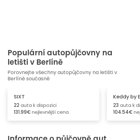
Populární autopůjčovny na
letišti v Berlíně
Porovnejte všechny autopůjčovny na letišti v
Berlíně současně
SIXT
Keddy by 
22
auta k dispozici
23
auta k di
131.99€
nejlevnější cena
104.54€
nej
Informace o půjčovně aut