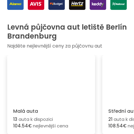
Levná půjčovna aut letiště Berlín
Brandenburg
Najděte nejlevnější ceny za půjčovnu aut
Malá auta
Střední au
13
auta k dispozici
21
auta k di
104.54€
nejlevnější cena
108.54€
nej