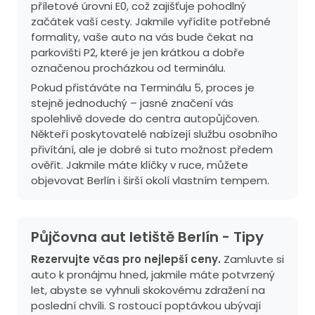
příletové úrovni E0, což zajišťuje pohodlný
začátek vaší cesty. Jakmile vyřídíte potřebné
formality, vaše auto na vás bude čekat na
parkovišti P2, které je jen krátkou a dobře
označenou procházkou od terminálu.
Pokud přistáváte na Terminálu 5, proces je
stejně jednoduchý – jasné značení vás
spolehlivě dovede do centra autopůjčoven.
Někteří poskytovatelé nabízejí službu osobního
přivítání, ale je dobré si tuto možnost předem
ověřit. Jakmile máte klíčky v ruce, můžete
objevovat Berlín i širší okolí vlastním tempem.
Půjčovna aut letiště Berlín - Tipy
Rezervujte včas pro nejlepší ceny.
Zamluvte si
auto k pronájmu hned, jakmile máte potvrzený
let, abyste se vyhnuli skokovému zdražení na
poslední chvíli. S rostoucí poptávkou ubývají