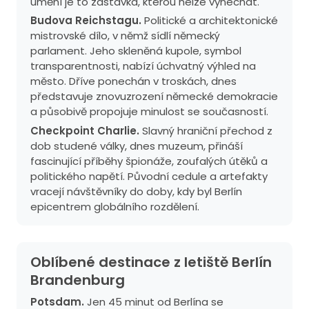
umění je to zastávka, kterou nelze vynechat.
Budova Reichstagu.
Politické a architektonické
mistrovské dílo, v němž sídlí německý
parlament. Jeho skleněná kupole, symbol
transparentnosti, nabízí úchvatný výhled na
město. Dříve ponechán v troskách, dnes
představuje znovuzrození německé demokracie
a působivě propojuje minulost se současností.
Checkpoint Charlie.
Slavný hraniční přechod z
dob studené války, dnes muzeum, přináší
fascinující příběhy špionáže, zoufalých útěků a
politického napětí. Původní cedule a artefakty
vracejí návštěvníky do doby, kdy byl Berlín
epicentrem globálního rozdělení.
Oblíbené destinace z letiště Berlín
Brandenburg
Potsdam.
Jen 45 minut od Berlína se