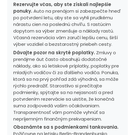
Rezervujte včas, aby ste získali najlepšie
ponuky.
Auto na prenájom si zabezpečte hneď
po potvrdení letu, aby ste sa vyhli prudkému
nárastu cien na poslednú chvíľu. S rastúcim
dopytom sa výber zmenšuje a náklady rastú.
Včasná rezervácia vám zaručí lepšiu cenu, širší
výber vozidiel a bezstarostný priebeh cesty.
Dávajte pozor na skryté poplatky.
Zmluvy o
prenájme áut často obsahujú dodatočné
náklady, ako sú letiskové príplatky, poplatky pre
mladých vodičov či za ďalšieho vodiča. Ponuka,
ktorá sa na prvý pohľad zdá výhodná, sa môže
rýchlo predražiť. Starostlivo si prečítajte
podmienky, spýtajte sa na nejasnosti a pred
potvrdením rezervácie sa uistite, že konečná
suma zodpovedá vašim očakávaniam.
Transparentnosť vám pomôže vyhnúť sa
nepríjemným finančným prekvapeniam.
Oboznámte sa s podmienkami tankovania.
Požičovne na letisku Berlín-Brandenbursko