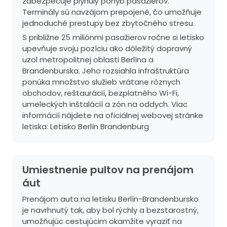
zabezpečuje plynulý pohyb pasažierov.
Terminály sú navzájom prepojené, čo umožňuje
jednoduché prestupy bez zbytočného stresu.
S približne 25 miliónmi pasažierov ročne si letisko
upevňuje svoju pozíciu ako dôležitý dopravný
uzol metropolitnej oblasti Berlína a
Brandenburska. Jeho rozsiahla infraštruktúra
ponúka množstvo služieb vrátane rôznych
obchodov, reštaurácií, bezplatného Wi-Fi,
umeleckých inštalácií a zón na oddych. Viac
informácií nájdete na oficiálnej webovej stránke
letiska:
Letisko Berlín Brandenburg
Umiestnenie pultov na prenájom
áut
Prenájom auta na letisku Berlín-Brandenbursko
je navrhnutý tak, aby bol rýchly a bezstarostný,
umožňujúc cestujúcim okamžite vyraziť na