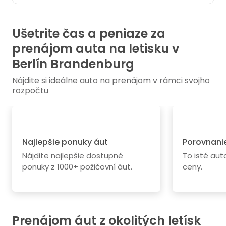
Ušetrite čas a peniaze za
prenájom auta na letisku v
Berlín Brandenburg
Nájdite si ideálne auto na prenájom v rámci svojho
rozpočtu
Najlepšie ponuky áut
Porovnanie
Nájdite najlepšie dostupné
To isté au
ponuky z 1000+ požičovní áut.
ceny.
Prenájom áut z okolitých letísk