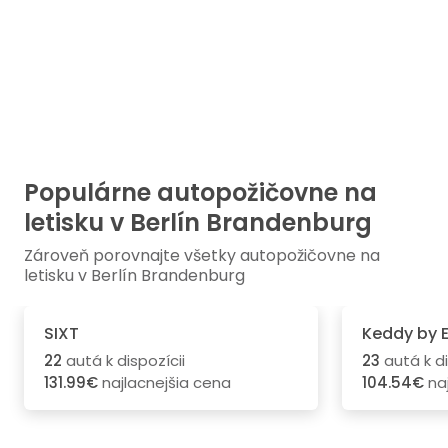
Populárne autopožičovne na
letisku v Berlín Brandenburg
Zároveň porovnajte všetky autopožičovne na
letisku v Berlín Brandenburg
SIXT
Keddy by 
22
autá k dispozícii
23
autá k di
131.99€
najlacnejšia cena
104.54€
naj