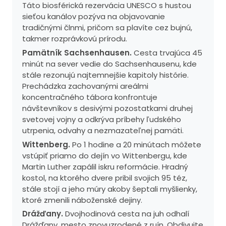
Táto biosférická rezervácia UNESCO s hustou
sieťou kanálov pozýva na objavovanie
tradičnými člnmi, pričom sa plavíte cez bujnú,
takmer rozprávkovú prírodu.
Pamätník Sachsenhausen.
Cesta trvajúca 45
minút na sever vedie do Sachsenhausenu, kde
stále rezonujú najtemnejšie kapitoly histórie.
Prechádzka zachovanými areálmi
koncentračného tábora konfrontuje
návštevníkov s desivými pozostatkami druhej
svetovej vojny a odkrýva príbehy ľudského
utrpenia, odvahy a nezmazateľnej pamäti.
Wittenberg.
Po 1 hodine a 20 minútach môžete
vstúpiť priamo do dejín vo Wittenbergu, kde
Martin Luther zapálil iskru reformácie. Hradný
kostol, na ktorého dvere pribil svojich 95 téz,
stále stojí a jeho múry akoby šeptali myšlienky,
ktoré zmenili náboženské dejiny.
Drážďany.
Dvojhodinová cesta na juh odhalí
Drážďany, mesto znovuzrodené z ruín. Obdivujte