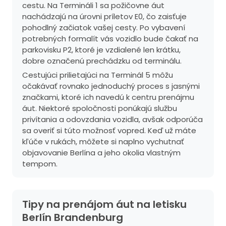
cestu. Na Termináli 1 sa požičovne áut
nachádzajú na úrovni príletov E0, čo zaisťuje
pohodlný začiatok vašej cesty. Po vybavení
potrebných formalít vás vozidlo bude čakať na
parkovisku P2, ktoré je vzdialené len krátku,
dobre označenú prechádzku od terminálu.
Cestujúci prilietajúci na Terminál 5 môžu
očakávať rovnako jednoduchý proces s jasnými
značkami, ktoré ich navedú k centru prenájmu
áut. Niektoré spoločnosti ponúkajú službu
privítania a odovzdania vozidla, avšak odporúča
sa overiť si túto možnosť vopred. Keď už máte
kľúče v rukách, môžete si naplno vychutnať
objavovanie Berlína a jeho okolia vlastným
tempom.
Tipy na prenájom áut na letisku
Berlín Brandenburg