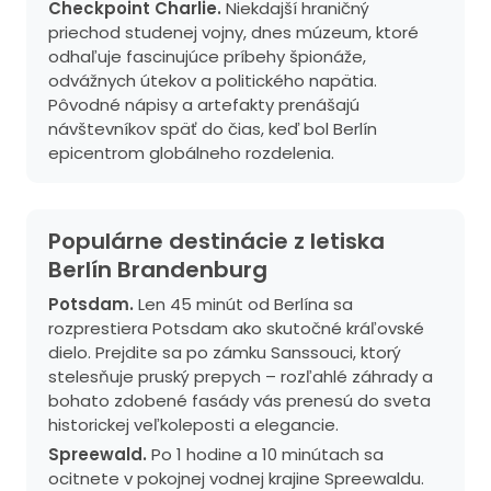
Checkpoint Charlie.
Niekdajší hraničný
priechod studenej vojny, dnes múzeum, ktoré
odhaľuje fascinujúce príbehy špionáže,
odvážnych útekov a politického napätia.
Pôvodné nápisy a artefakty prenášajú
návštevníkov späť do čias, keď bol Berlín
epicentrom globálneho rozdelenia.
Populárne destinácie z letiska
Berlín Brandenburg
Potsdam.
Len 45 minút od Berlína sa
rozprestiera Potsdam ako skutočné kráľovské
dielo. Prejdite sa po zámku Sanssouci, ktorý
stelesňuje pruský prepych – rozľahlé záhrady a
bohato zdobené fasády vás prenesú do sveta
historickej veľkoleposti a elegancie.
Spreewald.
Po 1 hodine a 10 minútach sa
ocitnete v pokojnej vodnej krajine Spreewaldu.