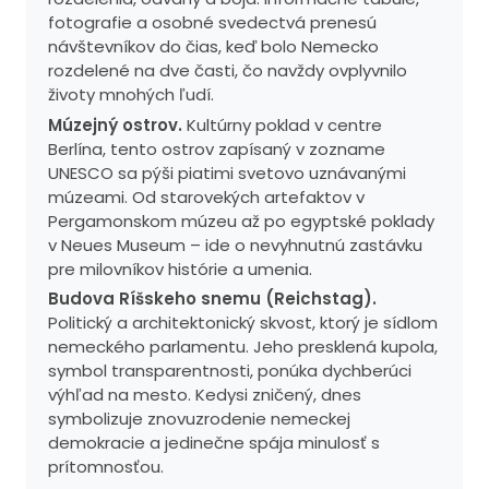
fotografie a osobné svedectvá prenesú
návštevníkov do čias, keď bolo Nemecko
rozdelené na dve časti, čo navždy ovplyvnilo
životy mnohých ľudí.
Múzejný ostrov.
Kultúrny poklad v centre
Berlína, tento ostrov zapísaný v zozname
UNESCO sa pýši piatimi svetovo uznávanými
múzeami. Od starovekých artefaktov v
Pergamonskom múzeu až po egyptské poklady
v Neues Museum – ide o nevyhnutnú zastávku
pre milovníkov histórie a umenia.
Budova Ríšskeho snemu (Reichstag).
Politický a architektonický skvost, ktorý je sídlom
nemeckého parlamentu. Jeho presklená kupola,
symbol transparentnosti, ponúka dychberúci
výhľad na mesto. Kedysi zničený, dnes
symbolizuje znovuzrodenie nemeckej
demokracie a jedinečne spája minulosť s
prítomnosťou.