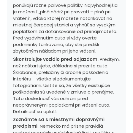
ponúkajú rôzne palivové politiky. Najvýhodnejšia
je možnosť „plná nádrž pri prevzatí – plná pri
vrátení“, vďaka ktorej môžete natankovať na
miestnej čerpacej stanici a vyhnúť sa vysokým
poplatkom za dotankovanie od prenajímateľa.
Pred vyzdvihnutím auta si vždy overte
podmienky tankovania, aby ste predišli
zbytočným nákladom pri jeho vrátení.
Skontrolujte vozidlo pred odjazdom.
Predtým,
než naštartujete, dôkladne si prezrite auto.
Škrabance, preliačiny či drobné poškodenia
interiéru – všetko si zdokumentujte
fotografiami. Uistite sa, že všetky existujúce
poškodenia sú uvedené v zmluve o prenájme.
Táto dôslednosť vás ochráni pred
neoprávnenými poplatkami pri vrátení auta.
Detailnosť sa oplatí.
Zoznámte sa s miestnymi dopravnými
predpismi.
Nemecko má prísne pravidlá
cestnej premávky – rýchlostné limity sa líšia, v