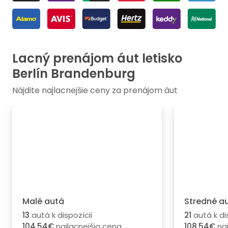
Lacný prenájom áut letisko
Berlín Brandenburg
Nájdite najlacnejšie ceny za prenájom áut
Malé autá
Stredné a
13
autá k dispozícii
21
autá k di
104.54€
najlacnejšia cena
108.54€
naj