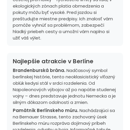
ekologických zónach platia obmedzenia a
pokuty môžu byť vysoké. Pred jazdou si
preštudujte miestne predpisy. Ich znalosť vám
pomôže vyhnúť sa problémom, zabezpečí
hladký priebeh cesty a umožní vám naplno si
užiť váš výlet.
Najlepšie atrakcie v Berlíne
Brandenburská brána.
Nadčasový symbol
berlínskej histórie, tento neoklasicistický víťazný
oblúk kedysi stál v srdci rozdelenia. Od
Napoleonových výbojov až po napätie studenej
vojny – dnes predstavuje jednotu Nemecka a je
silným dôkazom odolnosti a zmien.
Pamätník Berlínskeho múru.
Nachádzajúci sa
na Bernauer Strasse, tento zachovaný úsek
Berlínskeho múru rozpráva dojímavý príbeh
rozdelenia, odvahy a boja. Informačné tabule,