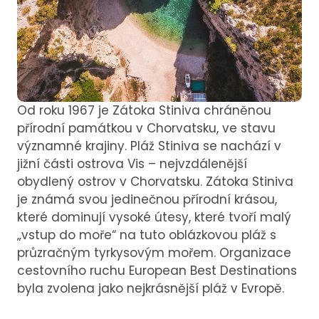
Od roku 1967 je Zátoka Stiniva chráněnou
přírodní památkou v Chorvatsku, ve stavu
významné krajiny. Pláž Stiniva se nachází v
jižní části ostrova Vis – nejvzdálenější
obydlený ostrov v Chorvatsku. Zátoka Stiniva
je známá svou jedinečnou přírodní krásou,
které dominují vysoké útesy, které tvoří malý
„vstup do moře“ na tuto oblázkovou pláž s
průzračným tyrkysovým mořem. Organizace
cestovního ruchu European Best Destinations
byla zvolena jako nejkrásnější pláž v Evropě.