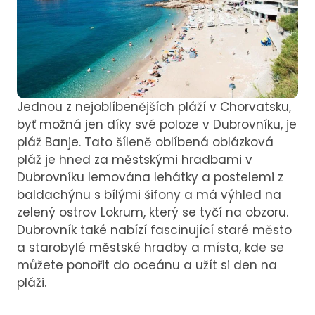
Jednou z nejoblíbenějších pláží v Chorvatsku,
byť možná jen díky své poloze v Dubrovníku, je
pláž Banje. Tato šíleně oblíbená oblázková
pláž je hned za městskými hradbami v
Dubrovníku lemována lehátky a postelemi z
baldachýnu s bílými šifony a má výhled na
zelený ostrov Lokrum, který se tyčí na obzoru.
Dubrovník také nabízí fascinující staré město
a starobylé městské hradby a místa, kde se
můžete ponořit do oceánu a užít si den na
pláži.