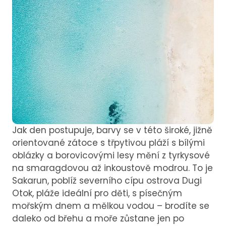
Jak den postupuje, barvy se v této široké, jižně
orientované zátoce s třpytivou pláží s bílými
oblázky a borovicovými lesy mění z tyrkysové
na smaragdovou až inkoustově modrou. To je
Sakarun, poblíž severního cípu ostrova Dugi
Otok, pláže ideální pro děti, s písečným
mořským dnem a mělkou vodou – brodíte se
daleko od břehu a moře zůstane jen po