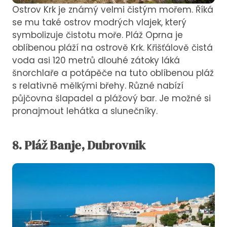
Ostrov Krk je známý velmi čistým mořem. Říká
se mu také ostrov modrých vlajek, který
symbolizuje čistotu moře. Pláž Oprna je
oblíbenou pláží na ostrově Krk. Křišťálově čistá
voda asi 120 metrů dlouhé zátoky láká
šnorchlaře a potápěče na tuto oblíbenou pláž
s relativně mělkými břehy. Různé nabízí
půjčovna šlapadel a plážový bar. Je možné si
pronajmout lehátka a slunečníky.
8.
Pláž
Banje, Dubrovnik