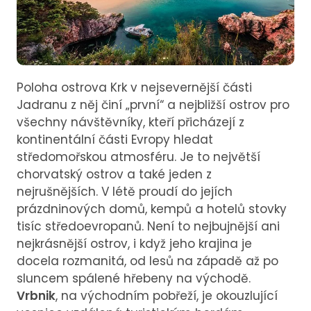
Poloha ostrova Krk v nejsevernější části
Jadranu z něj činí „první“ a nejbližší ostrov pro
všechny návštěvníky, kteří přicházejí z
kontinentální části Evropy hledat
středomořskou atmosféru. Je to největší
chorvatský ostrov a také jeden z
nejrušnějších. V létě proudí do jejích
prázdninových domů, kempů a hotelů stovky
tisíc středoevropanů. Není to nejbujnější ani
nejkrásnější ostrov, i když jeho krajina je
docela rozmanitá, od lesů na západě až po
sluncem spálené hřebeny na východě.
Vrbnik
, na východním pobřeží, je okouzlující