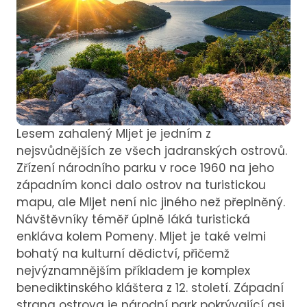
Lesem zahalený Mljet je jedním z
nejsvůdnějších ze všech jadranských ostrovů.
Zřízení národního parku v roce 1960 na jeho
západním konci dalo ostrov na turistickou
mapu, ale Mljet není nic jiného než přeplněný.
Návštěvníky téměř úplně láká turistická
enkláva kolem Pomeny. Mljet je také velmi
bohatý na kulturní dědictví, přičemž
nejvýznamnějším příkladem je komplex
benediktinského kláštera z 12. století. Západní
strana ostrova je národní park pokrývající asi