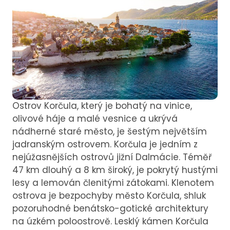
Ostrov Korčula, který je bohatý na vinice,
olivové háje a malé vesnice a ukrývá
nádherné staré město, je šestým největším
jadranským ostrovem. Korčula je jedním z
nejúžasnějších ostrovů jižní Dalmácie. Téměř
47 km dlouhý a 8 km široký, je pokrytý hustými
lesy a lemován členitými zátokami. Klenotem
ostrova je bezpochyby město Korčula, shluk
pozoruhodné benátsko-gotické architektury
na úzkém poloostrově. Lesklý kámen Korčula