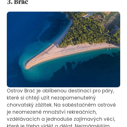
3. Brač
Ostrov Brač je oblíbenou destinací pro páry,
které si chtějí užít nezapomenutelný
chorvatský zážitek. Na soběstačném ostrově
je neomezené množství rekreačních,
vzdělávacích a jednoduše zajímavých věcí,
které je třeba vidět a dělat. Nejznámějším