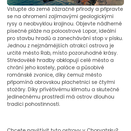
Vstupte do země zázračné přírody a připravte
se na ohromení zajímavými geologickými
rysy a neobvyklou krajinou. Objevte nádherné
písečné pláže na poloostrově Lopar, ideální
pro stavbu hradů a zanechávání stop v písku.
Jednou z nejznámějších atrakcí ostrova je
určitě město Rab, místo pozoruhodné krásy.
Středověké hradby obklopují celé město a
chrání jeho kostely, paláce a působivé
románské zvonice, díky čemuž město
připomíná obrovskou plachetnici se čtyřmi
stožáry. Díky přívětivému klimatu a skutečně
jedinečnému prostředí má ostrov dlouhou
tradici pohostinnosti.
Chcete navštívit tyto ostrovy v Chorvatsku?