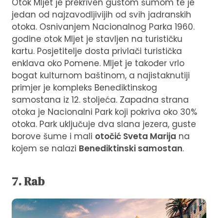
Otok Mljet je prekriven gustom šumom te je
jedan od
najzavodljivijih od svih jadranskih
otoka. Osnivanjem Nacionalnog Parka 1960.
godine otok Mljet je stavljen na turističku
kartu. Posjetitelje dosta privlači turistička
enklava oko Pomene. Mljet je također vrlo
bogat kulturnom baštinom, a najistaknutiji
primjer je kompleks Benediktinskog
samostana iz 12. stoljeća. Zapadna strana
otoka je Nacionalni Park koji pokriva oko 30%
otoka. Park uključuje dva slana jezera, guste
borove šume i mali
otočić Sveta Marija
na
kojem se nalazi
Benediktinski samostan
.
7. Rab