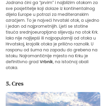
Jadrana čini ga “prvim” i najbližim otokom za
sve posjetitelje koji dolaze iz kontinentalnog
dijela Europe u potrazi za mediteranskim
ozračjem. To je najveći hrvatski otok, a ujedno
i jedan od najprometnijih. Ljeti se stotine
tisuća
srednjoeuropljana slijevaju na otok Krk.
Iako nije najljepši ili najpopularniji od otoka u
Hrvatskoj, krajolik otoka je prilično raznolik. U
rasponu od šuma na zapadu do grebena na
istoku. Najromantičnije mjesto na Krku je
definitivno grad
Vrbnik
, na istočnoj obali
otoka.
5. Cres