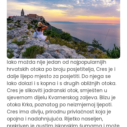
Iako možda nije jedan od najpopularnijih
hrvatskih otoka po broju posjetitelja, Cres je i
dalje lijepo mjesto za posjetiti. Do njega se
lako dolazi i s kopna i s drugih obližnjih otoka.
Cres je slikoviti jadranski otok, smješten u
sjevernom dijelu Kvarnerskog zaljeva. Blizu je
otoka Krka, poznatog po neizmjernoj ljepoti.
Cres ima divlju, prirodnu privlačnost koja je
opojna i nadahnjujuća. Rijetko naseljen,
prekriven je gustim iskonskim šumama i može