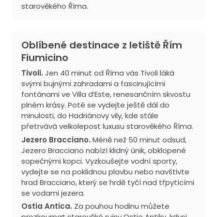
starověkého Říma.
Oblíbené destinace z letiště Řím
Fiumicino
Tivoli.
Jen 40 minut od Říma vás Tivoli láká
svými bujnými zahradami a fascinujícími
fontánami ve Villa d’Este, renesančním skvostu
plném krásy. Poté se vydejte ještě dál do
minulosti, do Hadriánovy vily, kde stále
přetrvává velkolepost luxusu starověkého Říma.
Jezero Bracciano.
Méně než 50 minut odsud,
Jezero Bracciano nabízí klidný únik, obklopené
sopečnými kopci. Vyzkoušejte vodní sporty,
vydejte se na poklidnou plavbu nebo navštivte
hrad Bracciano, který se hrdě tyčí nad třpytícími
se vodami jezera.
Ostia Antica.
Za pouhou hodinu můžete
prozkoumat starověké ruiny Ostie Antiky, kdysi