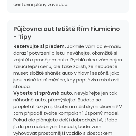
cestovní plány zavedou.
Půjčovna aut letiště Řím Fiumicino
- Tipy
Rezervujte si předem.
Jakmile vám do e-mailu
dorazí potvrzení o letu, neváhejte, okamžitě si
zajistěte pronájem auta. Rychlá akce vám nejen
zaručí lepší cenu, ale také zajistí, že nebudete
muset složitě shánět auto v hlavní sezóně, jako
jsou rušné letní měsíce, kdy poptávka raketově
stoupá.
Vyberte si správné auto.
Nevybírejte jen tak
náhodné auto, přemýšlejte! Budete se
proplétat úzkými, klikatými městskými ulicemi? V
tom případě zvolte kompaktní, úsporný model.
Pokud ale plánujete delší dobrodružství, třeba
jízdu po malebných trasách, bude vám
vyhovovat prostornější vozidlo s dostatkem