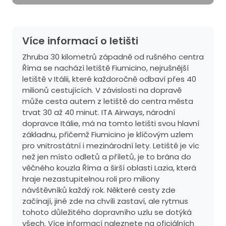
Více informací o letišti
Zhruba 30 kilometrů západně od rušného centra
Říma se nachází letiště Fiumicino, nejrušnější
letiště v Itálii, které každoročně odbaví přes 40
milionů cestujících. V závislosti na dopravě
může cesta autem z letiště do centra města
trvat 30 až 40 minut. ITA Airways, národní
dopravce Itálie, má na tomto letišti svou hlavní
základnu, přičemž Fiumicino je klíčovým uzlem
pro vnitrostátní i mezinárodní lety. Letiště je víc
než jen místo odletů a příletů, je to brána do
věčného kouzla Říma a širší oblasti Lazia, která
hraje nezastupitelnou roli pro miliony
návštěvníků každý rok. Některé cesty zde
začínají, jiné zde na chvíli zastaví, ale rytmus
tohoto důležitého dopravního uzlu se dotýká
všech. Více informací naleznete na oficiálních