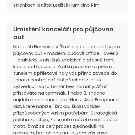
stránkách letiště:
Letiště Fiumicino Řím
Umístění kanceláří pro půjčovna
aut
Na letišti Fiumicino v Římě najdete přepážky pro
půjčovny aut v moderní budově Office Tower 2
– prakticky umístěné, efektivní a přesně tam,
kde je potřebujete. Krátká procházka pěším
tunelem z příletové haly vás přímo zavede do
tohoto centra, což činí přechod z letu k
vyzvednutí vozu téměř bez námahy. Ať už
přistáváte na terminálu 1 nebo 3, snadno
najdete společnosti jako Hertz, Avis, Europcar či
Sixt, které nabízejí širokou škálu vozidel
přizpůsobených vašim potřebám. Strategická
poloha zajišťuje, že si auto můžete rychle půjčit i
vrátit, čímž se celý proces zjednoduší na
minimum, bez ohledu na to, kam vás vaše