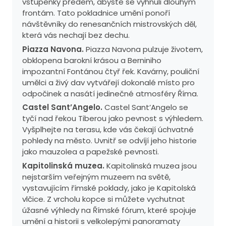
vstupenky předem, abyste se vyhnuli dlouhým
frontám. Tato pokladnice umění ponoří
návštěvníky do renesančních mistrovských děl,
která vás nechají bez dechu.
Piazza Navona.
Piazza Navona pulzuje životem,
obklopena barokní krásou a Berniniho
impozantní Fontánou čtyř řek. Kavárny, pouliční
umělci a živý dav vytvářejí dokonalé místo pro
odpočinek a nasátí jedinečné atmosféry Říma.
Castel Sant’Angelo.
Castel Sant’Angelo se
tyčí nad řekou Tiberou jako pevnost s výhledem.
Vyšplhejte na terasu, kde vás čekají úchvatné
pohledy na město. Uvnitř se odvíjí jeho historie
jako mauzolea a papežské pevnosti.
Kapitolinská muzea.
Kapitolinská muzea jsou
nejstarším veřejným muzeem na světě,
vystavujícím římské poklady, jako je Kapitolská
vlčice. Z vrcholu kopce si můžete vychutnat
úžasné výhledy na Římské fórum, které spojuje
umění a historii s velkolepými panoramaty