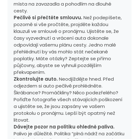
místa na zavazadla a pohodlím na dlouhé
cesty.
Pečlivě si přečtěte smlouvu.
Než podepíšete,
pozorně si vše pročtěte, projděte každou
klauzuli ve smlouvě o pronájmu. Ujistěte se, že
časy vyzvednutí a vrácení auta dokonale
odpovídají vašemu plánu cesty. Jedno malé
přehlédnutí by vás mohlo stát nečekané
poplatky. Máte otázky? Zeptejte se přímo
půjčovny, abyste se vyhnuli pozdějším
překvapením.
Zkontrolujte auto.
Neodjíždějte hned. Před
odjezdem si auto pečlivě prohlédněte.
Škrábance? Promáčkliny? Něco podezřelého?
Pořiďte fotografie všech stávajících poškození
a ujistěte se, že jsou zapsány ve vašem
protokolu o pronájmu. Lepší být opatrný než
litovat.
Dávejte pozor na politiku ohledně paliva.
Palivo je důležité. Politika “plná nádrž na začátku