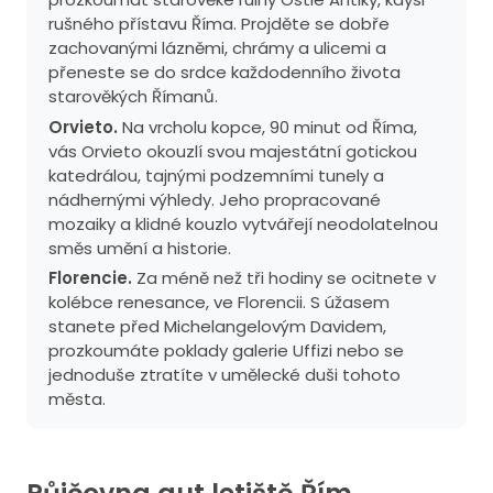
rušného přístavu Říma. Projděte se dobře
zachovanými lázněmi, chrámy a ulicemi a
přeneste se do srdce každodenního života
starověkých Římanů.
Orvieto.
Na vrcholu kopce, 90 minut od Říma,
vás Orvieto okouzlí svou majestátní gotickou
katedrálou, tajnými podzemními tunely a
nádhernými výhledy. Jeho propracované
mozaiky a klidné kouzlo vytvářejí neodolatelnou
směs umění a historie.
Florencie.
Za méně než tři hodiny se ocitnete v
kolébce renesance, ve Florencii. S úžasem
stanete před Michelangelovým Davidem,
prozkoumáte poklady galerie Uffizi nebo se
jednoduše ztratíte v umělecké duši tohoto
města.