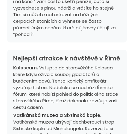
i na konci” vám často ušetří peníze, auto si
vyzvednete s plnou nádrží a vrátíte ho stejně.
Tím si můžete natankovat na běžných
čerpacích stanicích a vyhnete se často
přemrštěným cenám, které půjčovny účtují za
“pohodlí”.
Nejlepší atrakce k návštěvě v Římě
Koloseum.
Vstupte do starověkého Kolosea,
které kdysi ožívalo souboji gladiátorů a
burácením davů. Tento ikonický amfiteátr
vyzařuje historii. Nedaleko se nachází Římské
fórum, které nabízí pohled do politického srdce
starověkého Říma, čímž dokonale završuje vaši
cestu časem.
Vatikánská muzea a Sixtinská kaple.
Vatikánská muzea ukrývají dechberoucí strop
Sixtinské kaple od Michelangela. Rezervujte si