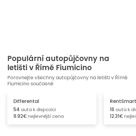
Populární autopůjčovny na
letišti v Římě Fiumicino
Porovnejte všechny autopůjčovny na letišti v Římě
Fiumicino současně
Differental
RentSmar
54
auta k dispozici
16
auta k di
9.92€
nejlevnější cena
12.31€
nejle