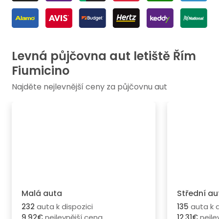
Levná půjčovna aut letiště Řím
Fiumicino
Najděte nejlevnější ceny za půjčovnu aut
Malá auta
Střední au
232
auta k dispozici
135
auta k d
9.92€
nejlevnější cena
12.31€
nejle