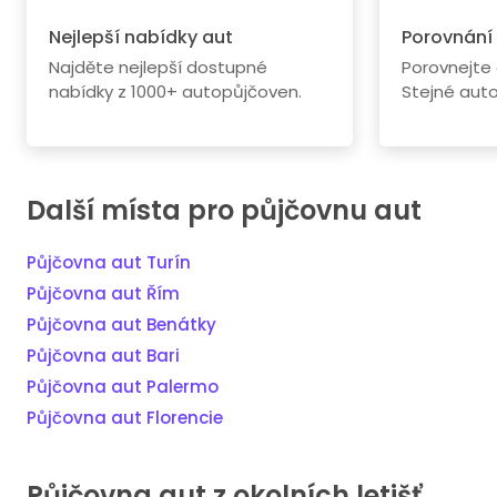
Nejlepší nabídky aut
Porovnání
Najděte nejlepší dostupné
Porovnejte
nabídky z 1000+ autopůjčoven.
Stejné aut
Další místa pro půjčovnu aut
Půjčovna aut Turín
Půjčovna aut Řím
Půjčovna aut Benátky
Půjčovna aut Bari
Půjčovna aut Palermo
Půjčovna aut Florencie
Půjčovna aut z okolních letišť