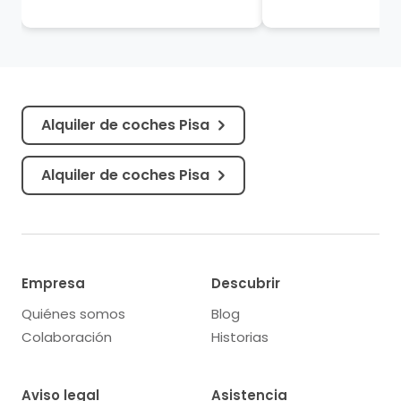
brazos del lujo moderno, son
atemporal, donde 
como versos de un soneto
es un viaje a través
grabados en piedra...
historia, el arte y el..
Alquiler de coches Pisa
Alquiler de coches Pisa
Empresa
Descubrir
Quiénes somos
Blog
Colaboración
Historias
Aviso legal
Asistencia