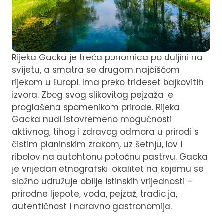
Rijeka Gacka je treća ponornica po duljini na
svijetu, a smatra se drugom najčišćom
rijekom u Europi. Ima preko trideset bajkovitih
izvora. Zbog svog slikovitog pejzaža je
proglašena spomenikom prirode. Rijeka
Gacka nudi istovremeno mogućnosti
aktivnog, tihog i zdravog odmora u prirodi s
čistim planinskim zrakom, uz šetnju, lov i
ribolov na autohtonu potočnu pastrvu. Gacka
je vrijedan etnografski lokalitet na kojemu se
složno udružuje obilje istinskih vrijednosti –
prirodne ljepote, voda, pejzaž, tradicija,
autentičnost i naravno gastronomija.