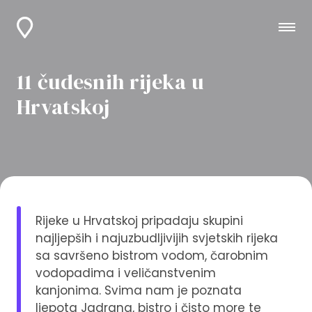
11 čudesnih rijeka u
Hrvatskoj
Rijeke u Hrvatskoj pripadaju skupini
najljepših i najuzbudljivijih svjetskih rijeka
sa savršeno bistrom vodom, čarobnim
vodopadima i veličanstvenim
kanjonima. Svima nam je poznata
ljepota Jadrana, bistro i čisto more te