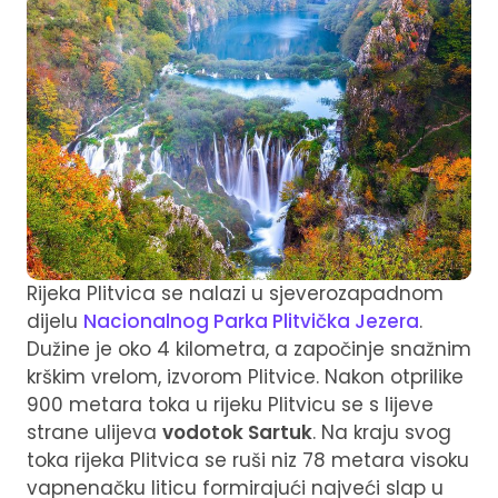
Rijeka Plitvica se nalazi u sjeverozapadnom
dijelu
Nacionalnog Parka Plitvička Jezera
.
Dužine je oko 4 kilometra, a započinje snažnim
krškim vrelom, izvorom Plitvice. Nakon otprilike
900 metara toka u rijeku Plitvicu se s lijeve
strane ulijeva
vodotok Sartuk
. Na kraju svog
toka rijeka Plitvica se ruši niz 78 metara visoku
vapnenačku liticu formirajući najveći slap u