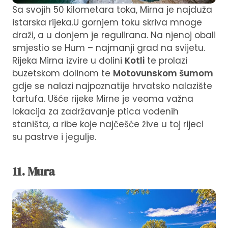
Sa svojih 50 kilometara toka, Mirna je najduža
istarska rijeka.U gornjem toku skriva mnoge
draži, a u donjem je regulirana. Na njenoj obali
smjestio se Hum – najmanji grad na svijetu.
Rijeka Mirna izvire u dolini
Kotli
te prolazi
buzetskom dolinom te
Motovunskom šumom
gdje se nalazi najpoznatije hrvatsko nalazište
tartufa. Ušće rijeke Mirne je veoma važna
lokacija za zadržavanje ptica vodenih
staništa, a ribe koje najčešće žive u toj rijeci
su pastrve i jegulje.
11. Mura