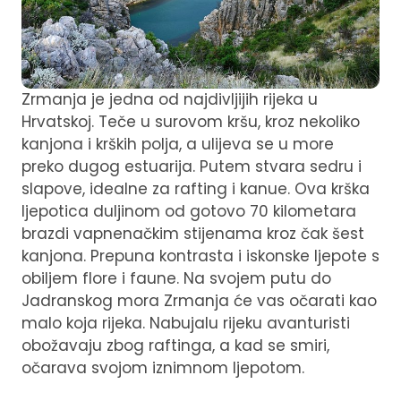
Zrmanja je jedna od najdivljijih rijeka u
Hrvatskoj. Teče u surovom kršu, kroz nekoliko
kanjona i krških polja, a ulijeva se u more
preko dugog estuarija. Putem stvara sedru i
slapove, idealne za rafting i kanue. Ova krška
ljepotica duljinom od gotovo 70 kilometara
brazdi vapnenačkim stijenama kroz čak šest
kanjona. Prepuna kontrasta i iskonske ljepote s
obiljem flore i faune. Na svojem putu do
Jadranskog mora Zrmanja će vas očarati kao
malo koja rijeka. Nabujalu rijeku avanturisti
obožavaju zbog raftinga, a kad se smiri,
očarava svojom iznimnom ljepotom.