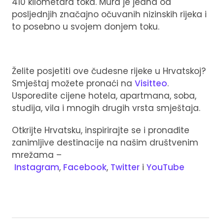
410 kilometara toka. Mura je jedna od
posljednjih značajno očuvanih nizinskih rijeka i
to posebno u svojem donjem toku.
Želite posjetiti ove čudesne rijeke u Hrvatskoj?
Smještaj možete pronaći na
Visitteo
.
Usporedite cijene hotela, apartmana, soba,
studija, vila i mnogih drugih vrsta smještaja.
Otkrijte Hrvatsku, inspirirajte se i pronađite
zanimljive destinacije na našim društvenim
mrežama –
Instagram
,
Facebook
,
Twitter
i
YouTube