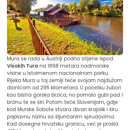
Mura se rađa u Austriji podno stijene ispod
Visokih Tura
na 1898 metara nadmorske
visine u istoimenom nacionalnom parku.
Rijeka Mura u toj zemlji teče svojom najdužom
dionicom od 295 kilometara. U početku žubori
kao bistra gorska brzica, no pomalo gubi pad i
brzinu te se širi. Potom teče Slovenijom, gdje
kod Murske Sobote stvara divan krajolik i širu
poplavnu nizinu sa šljunčanim sprudovima.
Kad dosegne hrvatsku granicu, već je prošla