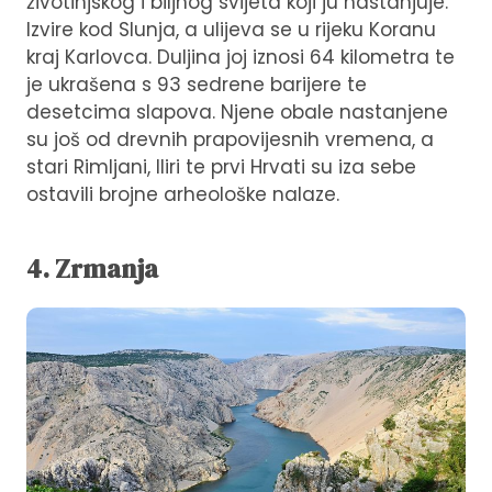
životinjskog i biljnog svijeta koji ju nastanjuje.
Izvire kod Slunja, a ulijeva se u rijeku Koranu
kraj Karlovca. Duljina joj iznosi 64 kilometra te
je ukrašena s 93 sedrene barijere te
desetcima slapova. Njene obale nastanjene
su još od drevnih prapovijesnih vremena, a
stari Rimljani, Iliri te prvi Hrvati su iza sebe
ostavili brojne arheološke nalaze.
4. Zrmanja