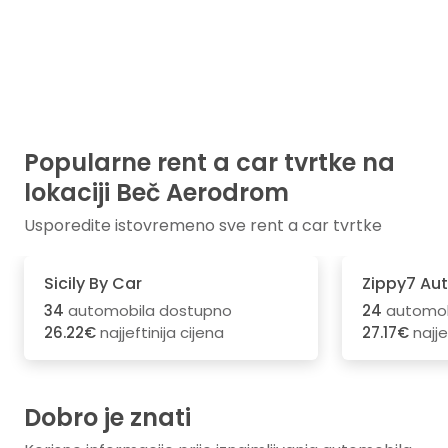
Popularne rent a car tvrtke na
lokaciji Beč Aerodrom
Usporedite istovremeno sve rent a car tvrtke
Sicily By Car
Zippy7 Au
34
automobila dostupno
24
automob
26.22€
najjeftinija cijena
27.17€
najje
Dobro je znati