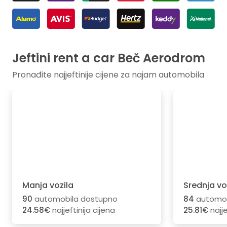
Jeftini rent a car Beč Aerodrom
Pronađite najjeftinije cijene za najam automobila
Manja vozila
Srednja vo
90
automobila dostupno
84
automob
24.58€
najjeftinija cijena
25.81€
najje