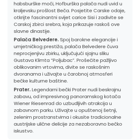
habsburške moći, Hofburška palača nudi uvid u
kraljevsku prošlost Beča. Posjetite Carske odaje,
otkrijte fascinantni svijet carice Sisi i zadivite se
Carskoj zbirci srebra, koja prikazuje raskoš ove
slavne dinastije.
Palača Belvedere.
Spoj barokne elegancije i
umjetničkog prestiža, palača Belvedere čuva
neprocjenjivu zbirku, uključujući sjajnu sliku
Gustava Klimta “Poljubac”. Prošećite pažljivo
oblikovanim vrtovima, divite se raskošnim
dvoranama i uživajte u čarobnoj atmosferi
bečke kulturne baštine.
Prater.
Legendarni bečki Prater nudi beskrajnu
zabavu, od impresivnog panoramskog kotača
Wiener Riesenrad do uzbudljivih atrakcija u
zabavnom parku. Uživajte u opuštenoj šetnji,
zelenim prostranstvima i okusite tradicionalne
austrijske ulične delicije za nezaboravno bečko
iskustvo.