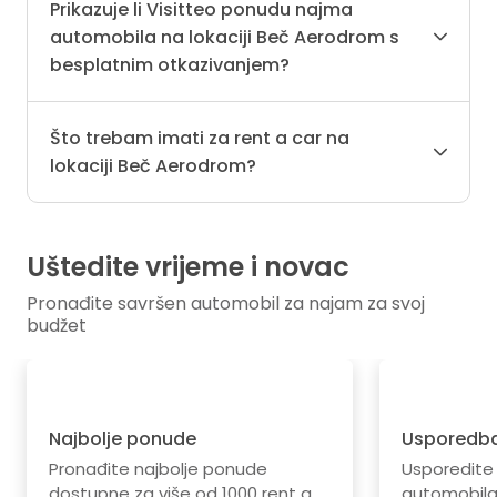
Prikazuje li Visitteo ponudu najma
automobila na lokaciji Beč Aerodrom s
besplatnim otkazivanjem?
Što trebam imati za rent a car na
lokaciji Beč Aerodrom?
Uštedite vrijeme i novac
Pronađite savršen automobil za najam za svoj
budžet
Najbolje ponude
Usporedba
Pronađite najbolje ponude
Usporedite
dostupne za više od 1000 rent a
automobila.