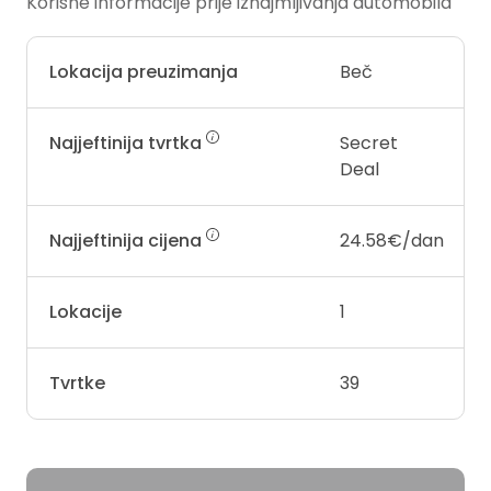
Korisne informacije prije iznajmljivanja automobila
Lokacija preuzimanja
Beč
Najjeftinija tvrtka
Secret
Deal
Najjeftinija cijena
24.58€/dan
Lokacije
1
Tvrtke
39