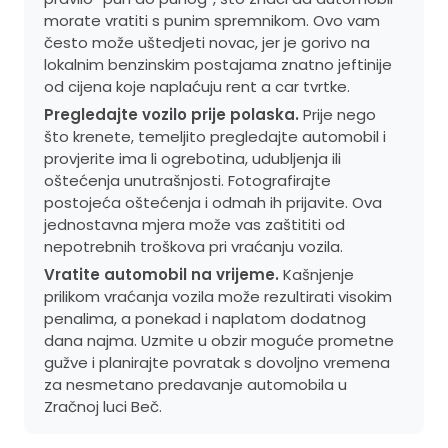
morate vratiti s punim spremnikom. Ovo vam
često može uštedjeti novac, jer je gorivo na
lokalnim benzinskim postajama znatno jeftinije
od cijena koje naplaćuju rent a car tvrtke.
Pregledajte vozilo prije polaska.
Prije nego
što krenete, temeljito pregledajte automobil i
provjerite ima li ogrebotina, udubljenja ili
oštećenja unutrašnjosti. Fotografirajte
postojeća oštećenja i odmah ih prijavite. Ova
jednostavna mjera može vas zaštititi od
nepotrebnih troškova pri vraćanju vozila.
Vratite automobil na vrijeme.
Kašnjenje
prilikom vraćanja vozila može rezultirati visokim
penalima, a ponekad i naplatom dodatnog
dana najma. Uzmite u obzir moguće prometne
gužve i planirajte povratak s dovoljno vremena
za nesmetano predavanje automobila u
Zračnoj luci Beč.