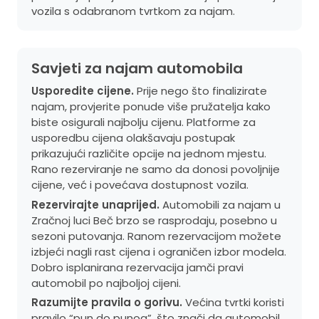
vozila s odabranom tvrtkom za najam.
Savjeti za najam automobila
Usporedite cijene.
Prije nego što finalizirate
najam, provjerite ponude više pružatelja kako
biste osigurali najbolju cijenu. Platforme za
usporedbu cijena olakšavaju postupak
prikazujući različite opcije na jednom mjestu.
Rano rezerviranje ne samo da donosi povoljnije
cijene, već i povećava dostupnost vozila.
Rezervirajte unaprijed.
Automobili za najam u
Zračnoj luci Beč brzo se rasprodaju, posebno u
sezoni putovanja. Ranom rezervacijom možete
izbjeći nagli rast cijena i ograničen izbor modela.
Dobro isplanirana rezervacija jamči pravi
automobil po najboljoj cijeni.
Razumijte pravila o gorivu.
Većina tvrtki koristi
pravilo “pun do punog”, što znači da automobil