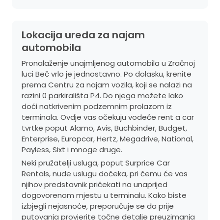
Lokacija ureda za najam
automobila
Pronalaženje unajmljenog automobila u Zračnoj
luci Beč vrlo je jednostavno. Po dolasku, krenite
prema Centru za najam vozila, koji se nalazi na
razini 0 parkirališta P4. Do njega možete lako
doći natkrivenim podzemnim prolazom iz
terminala. Ovdje vas očekuju vodeće rent a car
tvrtke poput Alamo, Avis, Buchbinder, Budget,
Enterprise, Europcar, Hertz, Megadrive, National,
Payless, Sixt i mnoge druge.
Neki pružatelji usluga, poput Surprice Car
Rentals, nude uslugu dočeka, pri čemu će vas
njihov predstavnik pričekati na unaprijed
dogovorenom mjestu u terminalu. Kako biste
izbjegli nejasnoće, preporučuje se da prije
putovanja provjerite točne detalje preuzimanja