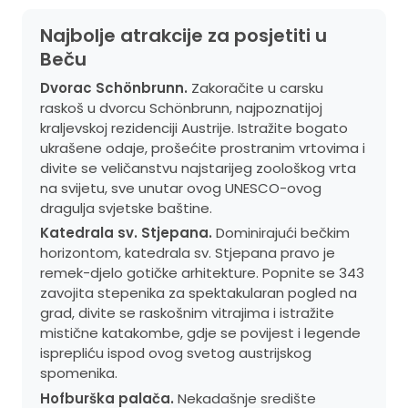
Najbolje atrakcije za posjetiti u
Beču
Dvorac Schönbrunn.
Zakoračite u carsku
raskoš u dvorcu Schönbrunn, najpoznatijoj
kraljevskoj rezidenciji Austrije. Istražite bogato
ukrašene odaje, prošećite prostranim vrtovima i
divite se veličanstvu najstarijeg zoološkog vrta
na svijetu, sve unutar ovog UNESCO-ovog
dragulja svjetske baštine.
Katedrala sv. Stjepana.
Dominirajući bečkim
horizontom, katedrala sv. Stjepana pravo je
remek-djelo gotičke arhitekture. Popnite se 343
zavojita stepenika za spektakularan pogled na
grad, divite se raskošnim vitrajima i istražite
mistične katakombe, gdje se povijest i legende
isprepliću ispod ovog svetog austrijskog
spomenika.
Hofburška palača.
Nekadašnje središte