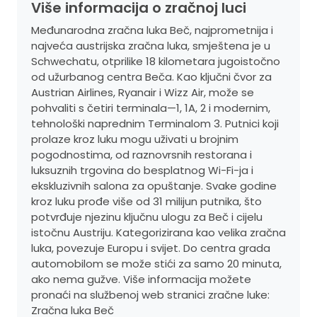
Više informacija o zračnoj luci
Međunarodna zračna luka Beč, najprometnija i
najveća austrijska zračna luka, smještena je u
Schwechatu, otprilike 18 kilometara jugoistočno
od užurbanog centra Beča. Kao ključni čvor za
Austrian Airlines, Ryanair i Wizz Air, može se
pohvaliti s četiri terminala—1, 1A, 2 i modernim,
tehnološki naprednim Terminalom 3. Putnici koji
prolaze kroz luku mogu uživati u brojnim
pogodnostima, od raznovrsnih restorana i
luksuznih trgovina do besplatnog Wi-Fi-ja i
ekskluzivnih salona za opuštanje. Svake godine
kroz luku prođe više od 31 milijun putnika, što
potvrđuje njezinu ključnu ulogu za Beč i cijelu
istočnu Austriju. Kategorizirana kao velika zračna
luka, povezuje Europu i svijet. Do centra grada
automobilom se može stići za samo 20 minuta,
ako nema gužve. Više informacija možete
pronaći na službenoj web stranici zračne luke:
Zračna luka Beč