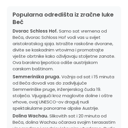
Popularna odredišta iz zračne luke
Beč
Dvorac Schloss Hof.
Samo sat vremena od
Beča, dvorac Schloss Hof vodi vas u svijet
aristokratskog sjaja. Istražite raskošne dvorane,
divite se kaskadnim vrtovima i promatrajte
vješte obrtnike kako oživljavaju stoljetne zanate.
Ova barokna ljepotica odiše austrijskom
carskom baštinom.
Semmerinška pruga.
Vožnja od sat i 15 minuta
od Beča dovodi vas do zadivljujuće
Semmerinške pruge, inženjerskog čuda 19.
stoljeća. Vijugajući kroz maglovite doline i oštre
vrhove, ovaj UNESCO-ov dragulj nudi
spektakularne panorame alpske Austrije.
Dolina Wachau.
Slikovitih sat i 20 minuta od
Beča, dolina Wachau očarava svojim terasastim