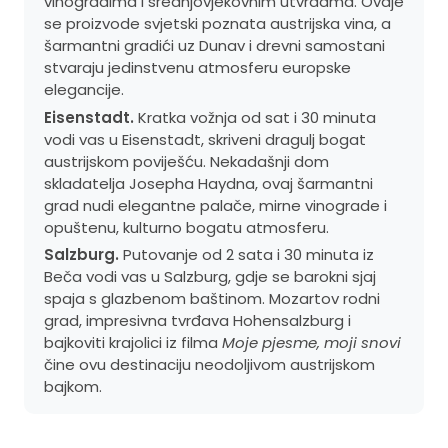
vinogradima i srednjovjekovnim utvrdama. Ovdje
se proizvode svjetski poznata austrijska vina, a
šarmantni gradići uz Dunav i drevni samostani
stvaraju jedinstvenu atmosferu europske
elegancije.
Eisenstadt.
Kratka vožnja od sat i 30 minuta
vodi vas u Eisenstadt, skriveni dragulj bogat
austrijskom poviješću. Nekadašnji dom
skladatelja Josepha Haydna, ovaj šarmantni
grad nudi elegantne palače, mirne vinograde i
opuštenu, kulturno bogatu atmosferu.
Salzburg.
Putovanje od 2 sata i 30 minuta iz
Beča vodi vas u Salzburg, gdje se barokni sjaj
spaja s glazbenom baštinom. Mozartov rodni
grad, impresivna tvrđava Hohensalzburg i
bajkoviti krajolici iz filma
Moje pjesme, moji snovi
čine ovu destinaciju neodoljivom austrijskom
bajkom.