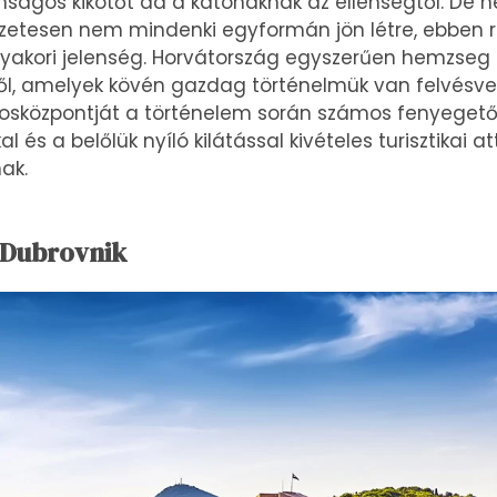
onságos kikötőt ad a katonáknak az ellenségtől. De
etesen nem mindenki egyformán jön létre, ebben rej
gyakori jelenség. Horvátország egyszerűen hemzseg 
től, amelyek kövén gazdag történelmük van felvésv
rosközpontját a történelem során számos fenyeget
 és a belőlük nyíló kilátással kivételes turisztikai a
nak.
, Dubrovnik