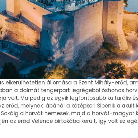
ás elkerülhetetlen állomása a Szent Mihály-erőd, am
ábban a dalmát tengerpart legrégebbi őshonos horvá
a volt. Ma pedig az egyik legfontosabb kulturális é
z erőd, melynek lábánál a középkori Šibenik alakult 
. Sokáig a horvát nemesek, majd a horvát-magyar ki
ején az erőd Velence birtokába került, így volt ez eg