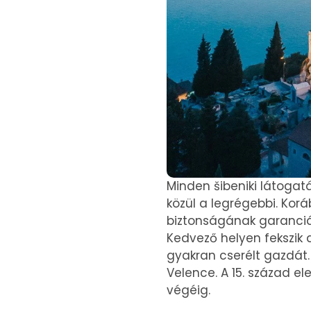
Minden šibeniki látogat
közül a legrégebbi. Kor
biztonságának garanciáj
Kedvező helyen fekszik a
gyakran cserélt gazdát
Velence. A 15. század el
végéig.