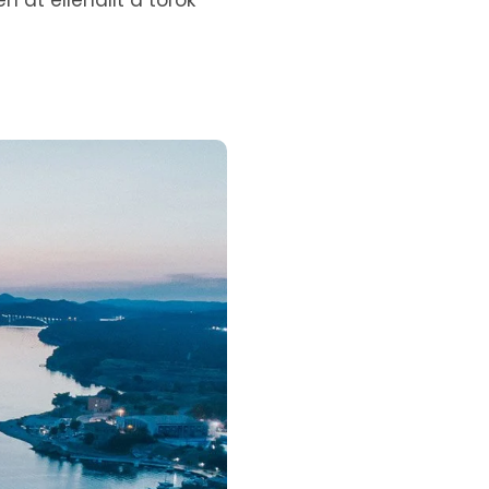
 át ellenállt a török ​​