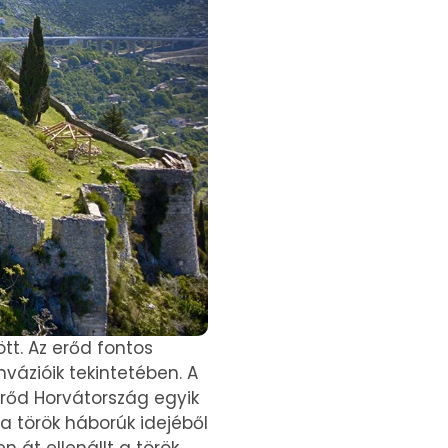
tt. Az erőd fontos
vázióik tekintetében. A
erőd Horvátország egyik
 török ​​háborúk idejéből