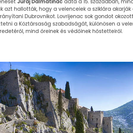
lenését
Juraj Dalmatinac
adta a 15. században, mi
k azt hallották, hogy a velenceiek a sziklára akarják 
irányítani Dubrovnikot. Lovrijenac sok gondot okozot
tetni a Köztársaság szabadságát, különösen a velen
edetéről, mind őreinek és védőinek hőstetteiről.