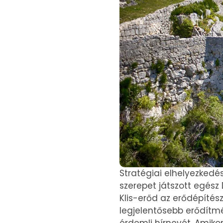
Stratégiai elhelyezkedé
szerepet játszott egész
Klis-erőd az erődépítés
legjelentősebb erődítmén