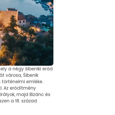
ely a négy šibeniki erőd
t városa, Šibenik
s történelmi emléke.
ki. Az erődítmény
rályok, majd Bizánc és
észen a 18. század