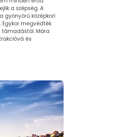
 nem minden erőd
lik a szépség. A
a gyönyörű középkori
e. Egykor megvédték
ő támadástól. Mára
ttrakcióvá és