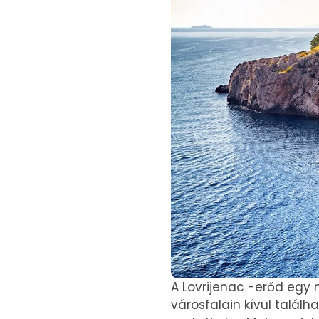
A Lovrijenac -erőd egy
városfalain kívül találh