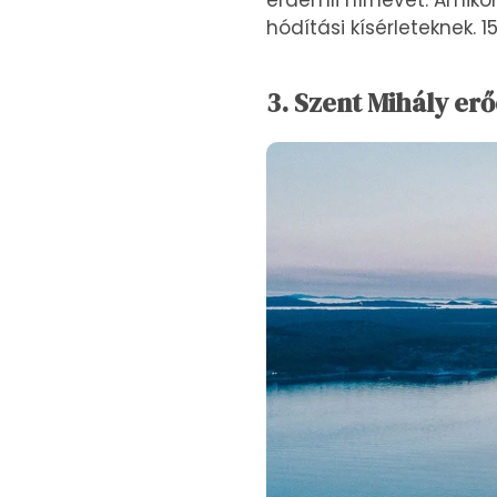
érdemli hírnevét. Amiko
hódítási kísérleteknek. 153
3. Szent Mihály erő