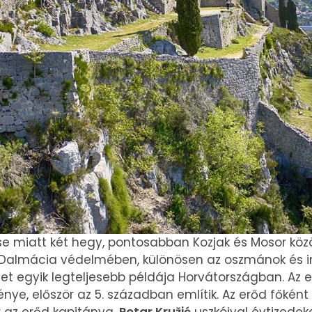
se miatt két hegy, pontosabban Kozjak és Mosor közö
 Dalmácia védelmében, különösen az oszmánok és in
zet egyik legteljesebb példája Horvátországban. Az 
ye, először az 5. században említik. Az erőd főként a