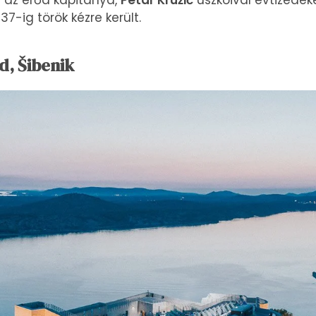
r az erőd kapitánya,
Petar Kružić
uszkóival évtizedeken
7-ig török ​​kézre került.
d, Šibenik