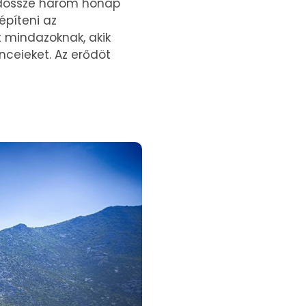
ndössze három hónap
építeni az
t mindazoknak, akik
ceieket. Az erődöt