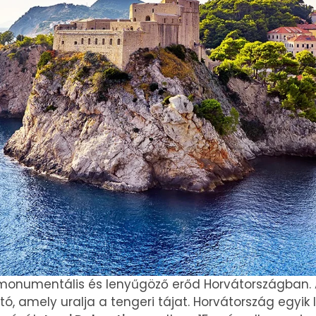
 monumentális és lenyűgöző erőd Horvátországban. 
ató, amely uralja a tengeri tájat. Horvátország egyik