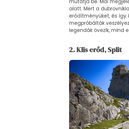
mutatja be. Mai megje
alatt. Mert a dubrovnikia
erődítményüket, és így 
megpróbálták veszélyez
legendák övezik, mind er
2. Klis erőd, Split