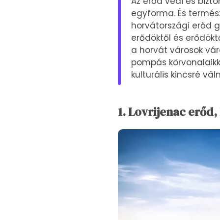
Az erőd védi és bizt
egyforma. És termész
horvátországi erőd 
erődöktől és erődök
a horvát városok vá
pompás körvonalaikkal
kulturális kincsré vál
1. Lovrijenac erőd