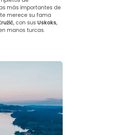
ompletos de
lezas más importantes de
ente merece su fama
Kružić
, con sus
Uskoks
,
 en manos turcas.