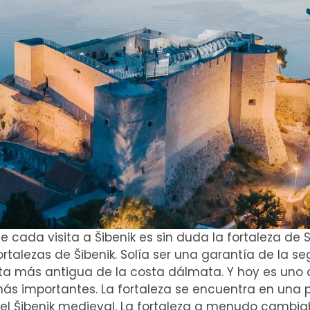
e cada visita a Šibenik es sin duda la fortaleza d
rtalezas de Šibenik. Solía ​​ser una garantía de la se
ta más antigua de la costa dálmata. Y hoy es un
 más importantes. La fortaleza se encuentra en una p
ó el Šibenik medieval. La fortaleza a menudo cambi