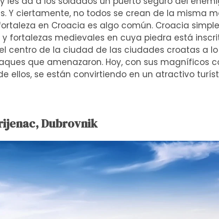
 y les da a los soldados un puerto seguro del enemi
es. Y ciertamente, no todos se crean de la misma 
a fortaleza en Croacia es algo común. Croacia simp
y fortalezas medievales en cuya piedra está inscrita
l centro de la ciudad de las ciudades croatas a lo 
aques que amenazaron. Hoy, con sus magníficos con
e ellos, se están convirtiendo en un atractivo turís
vrijenac, Dubrovnik