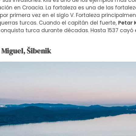
 sus invasiones. Klis es uno de los ejemplos más c
cación en Croacia. La fortaleza es una de las forta
or primera vez en el siglo V. Fortaleza principalm
uerras turcas. Cuando el capitán del fuerte,
Petar 
e conquista turca durante décadas. Hasta 1537 cayó
 Miguel, Šibenik