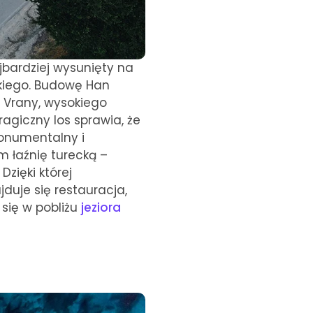
ajbardziej wysunięty na
ckiego. Budowę Han
z Vrany, wysokiego
ragiczny los sprawia, że
onumentalny i
 łaźnię turecką –
Dzięki której
duje się restauracja,
się w pobliżu
jeziora