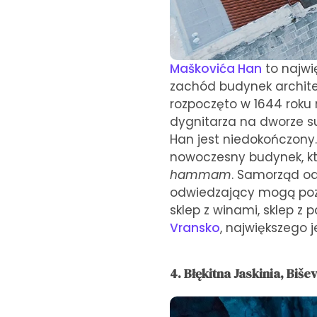
Maškovića Han
to najwię
zachód budynek archite
rozpoczęto w 1644 roku 
dygnitarza na dworze suł
Han jest niedokończony
nowoczesny budynek, kt
hammam
. Samorząd odn
odwiedzający mogą pozna
sklep z winami, sklep z
Vransko
, największego j
4. Błękitna Jaskinia, Biše