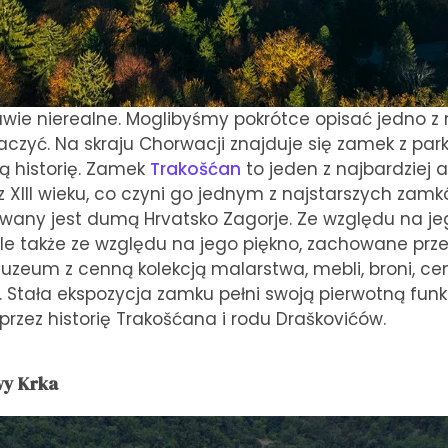
rawie nierealne. Moglibyśmy pokrótce opisać jedno z 
czyć. Na skraju Chorwacji znajduje się zamek z parki
ą historię. Zamek
Trakošćan
to jeden z najbardziej
 XIII wieku, co czyni go jednym z najstarszych zamk
wany jest dumą Hrvatsko Zagorje. Ze względu na jeg
le także ze względu na jego piękno, zachowane prz
uzeum z cenną kolekcją malarstwa, mebli, broni, c
 Stała ekspozycja zamku pełni swoją pierwotną funk
przez historię Trakošćana i rodu Draškovićów.
wy Krka