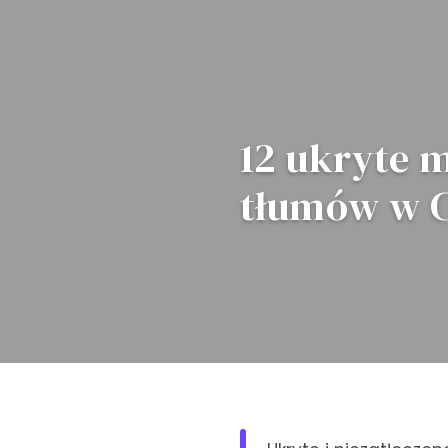
12 ukryte m
tłumów w C