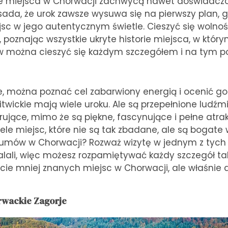
one miejsca w Chorwacji zachwycą nawet doświadcz
asada, że urok zawsze wysuwa się na pierwszy plan,
jsc w jego autentycznym świetle. Cieszyć się wolnośc
poznając wszystkie ukryte historie miejsca, w którym
w można cieszyć się każdym szczegółem i na tym 
, można poznać cel zabarwiony energią i ocenić go 
itwickie mają wiele uroku. Ale są przepełnione ludźm
ujące, mimo że są piękne, fascynujące i pełne atrakc
iele miejsc, które nie są tak zbadane, ale są bogate
łumów w Chorwacji? Rozważ wizytę w jednym z tych
zalali, więc możesz rozpamiętywać każdy szczegół tak
e mniej znanych miejsc w Chorwacji, ale właśnie 
rwackie Zagorje