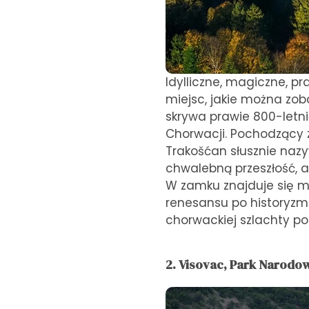
Idylliczne, magiczne, p
miejsc, jakie można zoba
skrywa prawie 800-letni
Chorwacji. Pochodzący z
Trakošćan słusznie nazy
chwalebną przeszłość, a
W zamku znajduje się m
renesansu po historyzm.
chorwackiej szlachty po
2. Visovac, Park Narodo