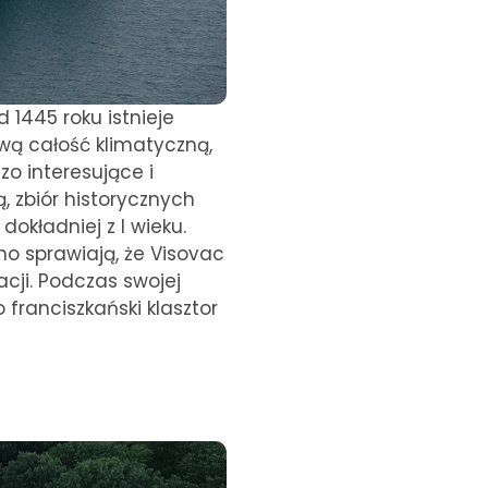
d 1445 roku istnieje
wą całość klimatyczną,
zo interesujące i
 zbiór historycznych
dokładniej z I wieku.
kno sprawiają, że Visovac
cji. Podczas swojej
o franciszkański klasztor