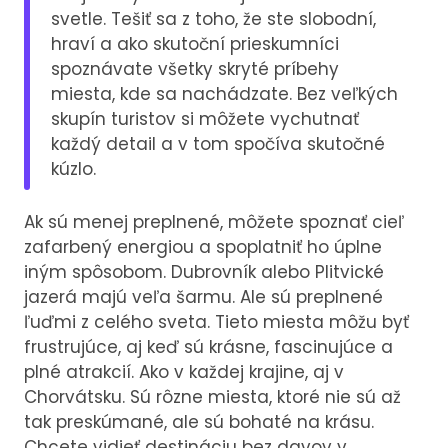
svetle. Tešiť sa z toho, že ste slobodní,
hraví a ako skutoční prieskumníci
spoznávate všetky skryté príbehy
miesta, kde sa nachádzate. Bez veľkých
skupín turistov si môžete vychutnať
každý detail a v tom spočíva skutočné
kúzlo.
Ak sú menej preplnené, môžete spoznať cieľ
zafarbený energiou a spoplatniť ho úplne
iným spôsobom. Dubrovník alebo Plitvické
jazerá majú veľa šarmu. Ale sú preplnené
ľuďmi z celého sveta. Tieto miesta môžu byť
frustrujúce, aj keď sú krásne, fascinujúce a
plné atrakcií. Ako v každej krajine, aj v
Chorvátsku. Sú rôzne miesta, ktoré nie sú až
tak preskúmané, ale sú bohaté na krásu.
Chcete vidieť destináciu bez davov v