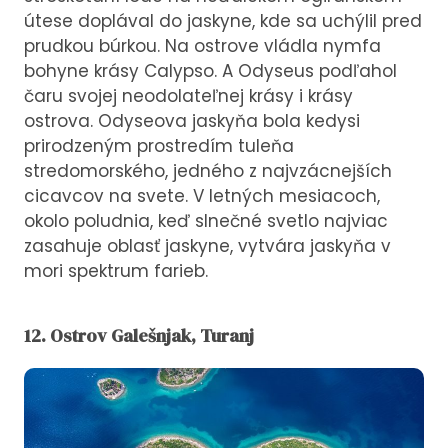
útese doplával do jaskyne, kde sa uchýlil pred
prudkou búrkou. Na ostrove vládla nymfa
bohyne krásy Calypso. A Odyseus podľahol
čaru svojej neodolateľnej krásy i krásy
ostrova. Odyseova jaskyňa bola kedysi
prirodzeným prostredím tuleňa
stredomorského, jedného z najvzácnejších
cicavcov na svete. V letných mesiacoch,
okolo poludnia, keď slnečné svetlo najviac
zasahuje oblasť jaskyne, vytvára jaskyňa v
mori spektrum farieb.
12. Ostrov Galešnjak, Turanj