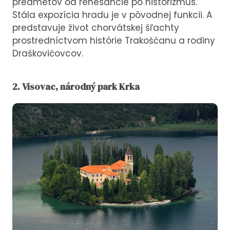
predmetov od renesancie po historizmus.
Stála expozícia hradu je v pôvodnej funkcii. A
predstavuje život chorvátskej šľachty
prostredníctvom histórie Trakošćanu a rodiny
Draškovićovcov.
2. Visovac, národný park Krka