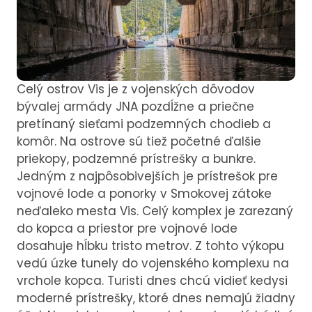
Celý ostrov Vis je z vojenských dôvodov
bývalej armády JNA pozdĺžne a priečne
pretínaný sieťami podzemných chodieb a
komôr. Na ostrove sú tiež početné ďalšie
priekopy, podzemné prístrešky a bunkre.
Jedným z najpôsobivejších je prístrešok pre
vojnové lode a ponorky v Smokovej zátoke
neďaleko mesta Vis. Celý komplex je zarezaný
do kopca a priestor pre vojnové lode
dosahuje hĺbku tristo metrov. Z tohto výkopu
vedú úzke tunely do vojenského komplexu na
vrchole kopca. Turisti dnes chcú vidieť kedysi
moderné prístrešky, ktoré dnes nemajú žiadny