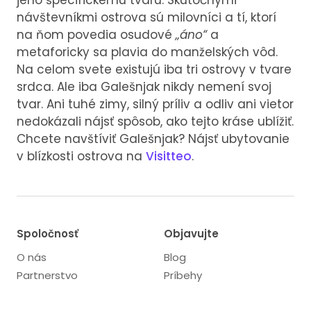
jeho špecifickému tvaru. Skutočnými
návštevníkmi ostrova sú milovníci a tí, ktorí
na ňom povedia osudové
„áno“
a
metaforicky sa plavia do manželských vôd.
Na celom svete existujú iba tri ostrovy v tvare
srdca. Ale iba Galešnjak nikdy nemení svoj
tvar. Ani tuhé zimy, silný príliv a odliv ani vietor
nedokázali nájsť spôsob, ako tejto kráse ublížiť.
Chcete navštíviť Galešnjak? Nájsť ubytovanie
v blízkosti ostrova na
Visitteo
.
Spoločnosť
Objavujte
O nás
Blog
Partnerstvo
Príbehy