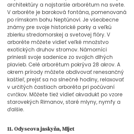
architektúry a najstaršie arborétum na svete.
V arboréte je baroková fontána, pomenovaná
po rímskom bohu Neptúnovi. Je všeobecne
známy pre svoje historické parky a veľkú
zbierku stredomorskej a svetovej flóry. V
arboréte môžete vidieť veľké množstvo
exotických druhov stromov. Námorníci
priniesli svoje sadenice zo svojich dlhých
plavieb. Celé arborétum pokrýva 28 akrov. A
okrem prírody môžete obdivovať renesančný
kaštieľ, prejsť sa na slnečné hodiny, relaxovať
v určitých častiach arboréta pri počúvaní
cvrčkov. Môžete tiež vidieť akvadukt po vzore
starovekých Rimanov, staré mlyny, nymfy a
ďalšie.
11. Odyseova jaskyňa, Mljet