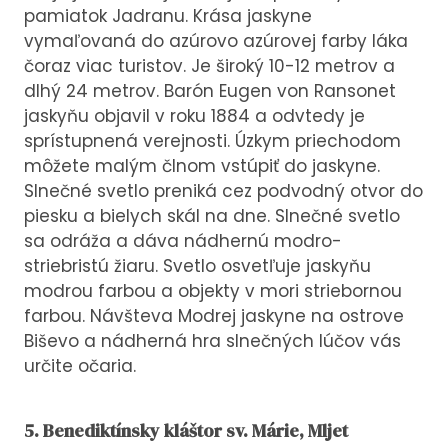
pamiatok Jadranu. Krása jaskyne
vymaľovaná do azúrovo azúrovej farby láka
čoraz viac turistov. Je široký 10-12 metrov a
dlhý 24 metrov. Barón Eugen von Ransonet
jaskyňu objavil v roku 1884 a odvtedy je
sprístupnená verejnosti. Úzkym priechodom
môžete malým člnom vstúpiť do jaskyne.
Slnečné svetlo preniká cez podvodný otvor do
piesku a bielych skál na dne. Slnečné svetlo
sa odráža a dáva nádhernú modro-
striebristú žiaru. Svetlo osvetľuje jaskyňu
modrou farbou a objekty v mori striebornou
farbou. Návšteva Modrej jaskyne na ostrove
Biševo a nádherná hra slnečných lúčov vás
určite očaria.
5. Benediktínsky kláštor sv. Márie, Mljet