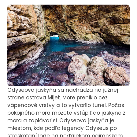
Odyseova jaskyňa sa nachádza na južnej
strane ostrova Mljet. More preniklo cez
vápencové vrstvy a to vytvorilo tunel. Počas
pokojného mora môžete vstúpiť do jaskyne z
mora a zaplávať si. Odyseova jaskyňa je
miestom, kde podľa legendy Odyseus po
stroskotaní lode na neďalekom ogiranskom