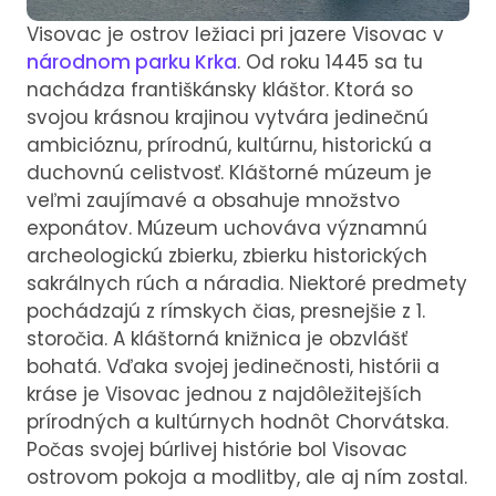
Visovac je ostrov ležiaci pri jazere Visovac v
národnom parku Krka
. Od roku 1445 sa tu
nachádza františkánsky kláštor. Ktorá so
svojou krásnou krajinou vytvára jedinečnú
ambicióznu, prírodnú, kultúrnu, historickú a
duchovnú celistvosť. Kláštorné múzeum je
veľmi zaujímavé a obsahuje množstvo
exponátov. Múzeum uchováva významnú
archeologickú zbierku, zbierku historických
sakrálnych rúch a náradia. Niektoré predmety
pochádzajú z rímskych čias, presnejšie z 1.
storočia. A kláštorná knižnica je obzvlášť
bohatá. Vďaka svojej jedinečnosti, histórii a
kráse je Visovac jednou z najdôležitejších
prírodných a kultúrnych hodnôt Chorvátska.
Počas svojej búrlivej histórie bol Visovac
ostrovom pokoja a modlitby, ale aj ním zostal.