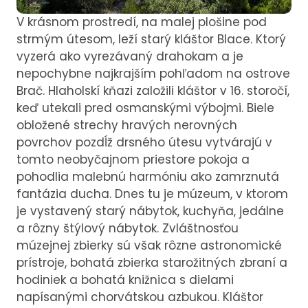
V krásnom prostredí, na malej plošine pod
strmým útesom, leží starý kláštor Blace. Ktorý
vyzerá ako vyrezávaný drahokam a je
nepochybne najkrajším pohľadom na ostrove
Brač. Hlaholskí kňazi založili kláštor v 16. storočí,
keď utekali pred osmanskými výbojmi. Biele
obložené strechy hravých nerovných
povrchov pozdĺž drsného útesu vytvárajú v
tomto neobyčajnom priestore pokoja a
pohodlia malebnú harmóniu ako zamrznutá
fantázia ducha. Dnes tu je múzeum, v ktorom
je vystavený starý nábytok, kuchyňa, jedálne
a rôzny štýlový nábytok. Zvláštnosťou
múzejnej zbierky sú však rôzne astronomické
prístroje, bohatá zbierka starožitných zbraní a
hodiniek a bohatá knižnica s dielami
napísanými chorvátskou azbukou. Kláštor