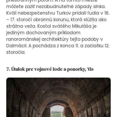
priestranným poľom. A na tomto mieste
môžete zažiť nezabudnuteľné západy slnka.
Kvôli nebezpečenstvu Turkov pridali ľudia v 16.
– 17. storočí obrannú korunu, ktorá slúžila ako
strážna veža. Kostol svätého Mikuláša je
jediným dochovaným príkladom
ranorománskej architektúry tejto podoby v
Dalmácii. A pochádza z konca 11. a začiatku 12.
storočia.
7. Útulok pre vojnové lode a ponorky, Vis