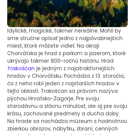
Idylické, magické, takmer nereálne. Mohli by
sme stručne opísať jedno z najpôvabnejších
miest, ktoré môžete vidieť. Na okraji
Chorvátska je hrad s parkom a jazerom, ktoré
ukrývajú takmer 800-ročnú históriu. Hrad
Trakošćan
je jedným z najatraktívnejších
hradov v Chorvátsku. Pochádza z 13. storočia,
čo z neho robí jeden z najstarších hradov v
tejto oblasti. Trakošćan sa právom nazýva
pýchou Hrvatsko-Zagorje. Pre svoju
starodávnu a slávnu minulosť, ale aj pre svoju
krásu, zachované predmety a ducha doby.
Na hrade sa nachádza múzeum s hodnotnou
zbierkou obrazov, nábytku, zbraní, cenných