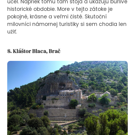
účel. Napriek tomu tam stoja a ukazujú búrlivé
historické obdobie. More v tejto zátoke je
pokojné, krásne a veľmi čisté. Skutoční
milovníci námornej turistiky si sem chodia len
užiť.
8. Kláštor Blaca, Brač