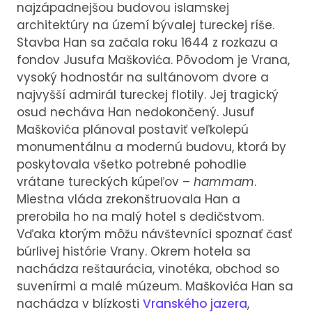
najzápadnejšou budovou islamskej
architektúry na území bývalej tureckej ríše.
Stavba Han sa začala roku 1644 z rozkazu a
fondov Jusufa Maškovića. Pôvodom je Vrana,
vysoký hodnostár na sultánovom dvore a
najvyšší admirál tureckej flotily. Jej tragický
osud necháva Han nedokončený. Jusuf
Maškovića plánoval postaviť veľkolepú
monumentálnu a modernú budovu, ktorá by
poskytovala všetko potrebné pohodlie
vrátane tureckých kúpeľov –
hammam
.
Miestna vláda zrekonštruovala Han a
prerobila ho na malý hotel s dedičstvom.
Vďaka ktorým môžu návštevníci spoznať časť
búrlivej histórie Vrany. Okrem hotela sa
nachádza reštaurácia, vinotéka, obchod so
suvenírmi a malé múzeum. Maškovića Han sa
nachádza v blízkosti
Vranského jazera
,