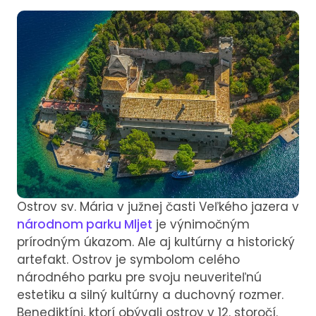
Ostrov sv. Mária v južnej časti Veľkého jazera v
národnom parku Mljet
je výnimočným
prírodným úkazom. Ale aj kultúrny a historický
artefakt. Ostrov je symbolom celého
národného parku pre svoju neuveriteľnú
estetiku a silný kultúrny a duchovný rozmer.
Benediktíni, ktorí obývali ostrov v 12. storočí.