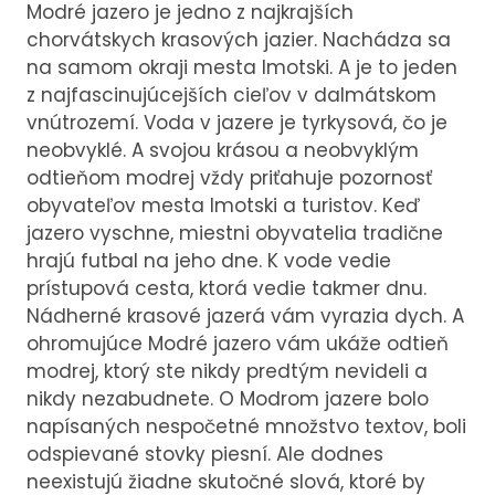
Modré jazero je jedno z najkrajších
chorvátskych krasových jazier. Nachádza sa
na samom okraji mesta Imotski. A je to jeden
z najfascinujúcejších cieľov v dalmátskom
vnútrozemí. Voda v jazere je tyrkysová, čo je
neobvyklé. A svojou krásou a neobvyklým
odtieňom modrej vždy priťahuje pozornosť
obyvateľov mesta Imotski a turistov. Keď
jazero vyschne, miestni obyvatelia tradične
hrajú futbal na jeho dne. K vode vedie
prístupová cesta, ktorá vedie takmer dnu.
Nádherné krasové jazerá vám vyrazia dych. A
ohromujúce Modré jazero vám ukáže odtieň
modrej, ktorý ste nikdy predtým nevideli a
nikdy nezabudnete. O Modrom jazere bolo
napísaných nespočetné množstvo textov, boli
odspievané stovky piesní. Ale dodnes
neexistujú žiadne skutočné slová, ktoré by