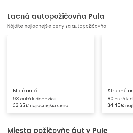
Lacná autopožičovňa Pula
Nájdite najlacnejšie ceny za autopožičovňa
Malé autá
Stredné a
98
autá k dispozícii
80
autá k di
33.65€
najlacnejšia cena
34.45€
naj
Miesta požičovňe áut v Pule