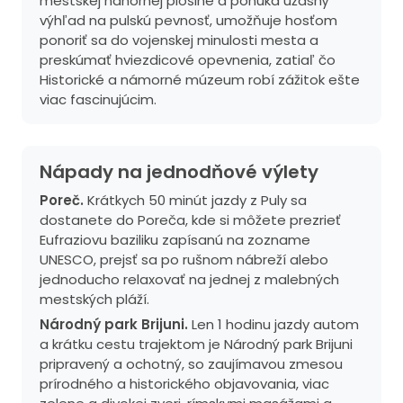
mestskej náhornej plošine a ponúka úžasný
výhľad na pulskú pevnosť, umožňuje hosťom
ponoriť sa do vojenskej minulosti mesta a
preskúmať hviezdicové opevnenia, zatiaľ čo
Historické a námorné múzeum robí zážitok ešte
viac fascinujúcim.
Nápady na jednodňové výlety
Poreč.
Krátkych 50 minút jazdy z Puly sa
dostanete do Poreča, kde si môžete prezrieť
Eufraziovu baziliku zapísanú na zozname
UNESCO, prejsť sa po rušnom nábreží alebo
jednoducho relaxovať na jednej z malebných
mestských pláží.
Národný park Brijuni.
Len 1 hodinu jazdy autom
a krátku cestu trajektom je Národný park Brijuni
pripravený a ochotný, so zaujímavou zmesou
prírodného a historického objavovania, viac