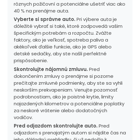
rôznych požičovní a potenciálne ušetriť viac ako
40 % na prenájme auta.
Vyberte si správne auto.
Pri výbere auta je
dôležité vybrať si také, ktoré zodpovedá vašim
špecifickým potrebám a rozpočtu. Zvážte
faktory, ako je veľkosť, spotreba paliva a
akékoľvek ďalšie funkcie, ako je GPS alebo
detské sedačky, aby ste našli perfektné
prispôsobenie.
Skontrolujte nájomnú zmluvu.
Pred
dokončením zmluvy o prenájme si pozorne
prečítajte zmluvné podmienky, aby ste sa vyhli
neskorším prekvapeniam. Venujte pozornosť
podrobnostiam, ako je poistné krytie, limity
najazdených kilometrov a potenciálne poplatky
za neskoré vrátenie alebo dodatočných
vodičov.
Pred odjazdom skontrolujte auto.
Pred
odjazdom s prenajatým autom si nájdite čas na
jeho dôkladnú prehliadku, či už nedošlo k