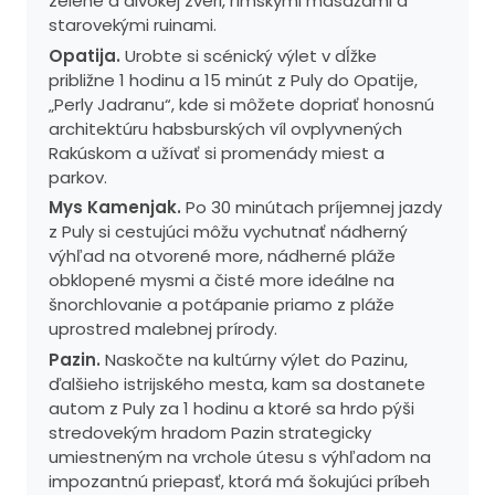
zelene a divokej zveri, rímskymi masážami a
starovekými ruinami.
Opatija.
Urobte si scénický výlet v dĺžke
približne 1 hodinu a 15 minút z Puly do Opatije,
„Perly Jadranu“, kde si môžete dopriať honosnú
architektúru habsburských víl ovplyvnených
Rakúskom a užívať si promenády miest a
parkov.
Mys Kamenjak.
Po 30 minútach príjemnej jazdy
z Puly si cestujúci môžu vychutnať nádherný
výhľad na otvorené more, nádherné pláže
obklopené mysmi a čisté more ideálne na
šnorchlovanie a potápanie priamo z pláže
uprostred malebnej prírody.
Pazin.
Naskočte na kultúrny výlet do Pazinu,
ďalšieho istrijského mesta, kam sa dostanete
autom z Puly za 1 hodinu a ktoré sa hrdo pýši
stredovekým hradom Pazin strategicky
umiestneným na vrchole útesu s výhľadom na
impozantnú priepasť, ktorá má šokujúci príbeh