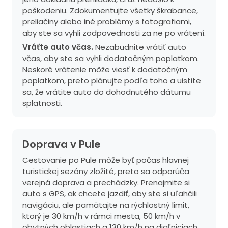
poškodeniu. Zdokumentujte všetky škrabance,
preliačiny alebo iné problémy s fotografiami,
aby ste sa vyhli zodpovednosti za ne po vrátení.
Vráťte auto včas.
Nezabudnite vrátiť auto
včas, aby ste sa vyhli dodatočným poplatkom.
Neskoré vrátenie môže viesť k dodatočným
poplatkom, preto plánujte podľa toho a uistite
sa, že vrátite auto do dohodnutého dátumu
splatnosti.
Doprava v Pule
Cestovanie po Pule môže byť počas hlavnej
turistickej sezóny zložité, preto sa odporúča
verejná doprava a prechádzky. Prenajmite si
auto s GPS, ak chcete jazdiť, aby ste si uľahčili
navigáciu, ale pamätajte na rýchlostný limit,
ktorý je 30 km/h v rámci mesta, 50 km/h v
obytných oblastiach a 130 km/h na diaľniciach,