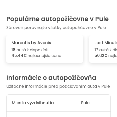
Populárne autopožičovne v Pule
Zároveň porovnajte všetky autopožičovne v Pule
Marentis by Avenis
Last Minut
18
autá k dispozícii
17
autá k di
45.44€
najlacnejšia cena
50.12€
najl
Informácie o autopožičovňa
Užitočné informácie pred požičiavaním auta v Pule
Miesto vyzdvihnutia
Pula