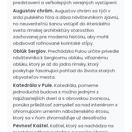
predstavení a veľkolepých verejných vystúpení.
Augustov chrám.
Augustov chrám sa týči v
srdci pulského fóra a dáva návštevníkom zjavnú,
no neuveriteľnú šancu vstúpiť do éterického
sveta rímskej architektúry starostlivo
zachovanej pre modernú históriu, aby mohli
obdivovať rafinované korintské stĺpy.
Oblúk Sergiov.
Prechádzka Pulou určite privedie
návštevníka k Sergiovmu oblúku, víťaznému
oblúku, ktorý je až do jadra rímsky, ktorý
poskytuje fascinujúci pohľad do života starých
obyvateľov mesta.
Katedrála v Pule.
Katedrála, pomerne
jednoduchá budova s ​​možno jednými z
najúžasnejších dverí a s obrovskou zvonicou,
ponúka príležitosť zamyslieť sa nad interiérom s
ohromujúcim umením náboženského étosu,
ktorý sa v ňom zhromažďuje už desaťročia.
Pevnosť Kaštel.
Kaštel, ktorý sa nachádza na