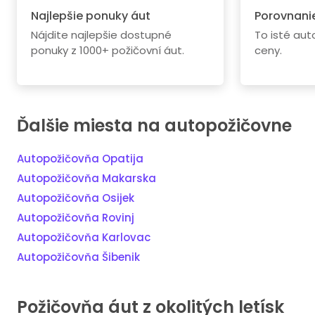
Najlepšie ponuky áut
Porovnanie
Nájdite najlepšie dostupné
To isté au
ponuky z 1000+ požičovní áut.
ceny.
Ďalšie miesta na autopožičovne
Autopožičovňa Opatija
Autopožičovňa Makarska
Autopožičovňa Osijek
Autopožičovňa Rovinj
Autopožičovňa Karlovac
Autopožičovňa Šibenik
Požičovňa áut z okolitých letísk