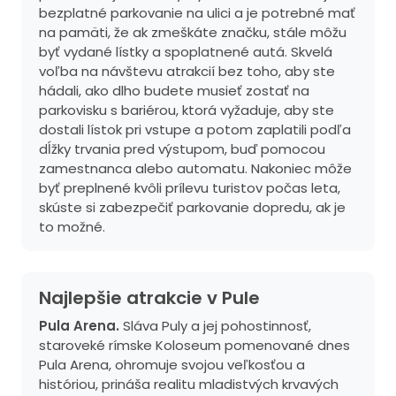
bezplatné parkovanie na ulici a je potrebné mať
na pamäti, že ak zmeškáte značku, stále môžu
byť vydané lístky a spoplatnené autá. Skvelá
voľba na návštevu atrakcií bez toho, aby ste
hádali, ako dlho budete musieť zostať na
parkovisku s bariérou, ktorá vyžaduje, aby ste
dostali lístok pri vstupe a potom zaplatili podľa
dĺžky trvania pred výstupom, buď pomocou
zamestnanca alebo automatu. Nakoniec môže
byť preplnené kvôli prílevu turistov počas leta,
skúste si zabezpečiť parkovanie dopredu, ak je
to možné.
Najlepšie atrakcie v Pule
Pula Arena.
Sláva Puly a jej pohostinnosť,
staroveké rímske Koloseum pomenované dnes
Pula Arena, ohromuje svojou veľkosťou a
históriou, prináša realitu mladistvých krvavých