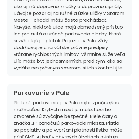
ako aj iné dopravné značky a dopravné signály.
Dávajte pozor aj na rušné a úzke uličky v Starom
Meste – chodci môžu často prechádzať.
Navyše, niektoré ulice majú obmedzený prístup
len pre autá a určené parkovacie plochy, ktoré
si vyžadujú poplatok. Pri jazde v Pule vždy
dodržiavajte chorvátske právne predpisy
vrátane rýchlostných limitov. Všimnite si, že veľa
ulíc môže byť jednosmerných, pred tým, ako sa
vydáte nesprávnym smerom, si ich skontrolujte.
Parkovanie v Pule
Platené parkovanie je v Pule najbezpečnejšou
možnosťou. Krytých miest je málo, hoci tie
otvorené sú zvyčajne bezpečné. Biele čiary a
značka „P“ označujú parkovacie miesta. Platia
sa poplatky a po vypršaní platnosti lístka môže
prísť SMS. Aj keď v obytných štvrtiach existuje