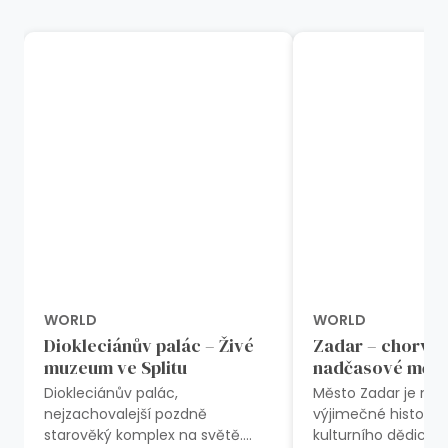
WORLD
WORLD
Diokleciánův palác – Živé
Zadar – chorva
muzeum ve Splitu
nadčasové měst
Diokleciánův palác,
Město Zadar je m
nejzachovalejší pozdně
výjimečné historie
starověký komplex na světě.
kulturního dědictví. 