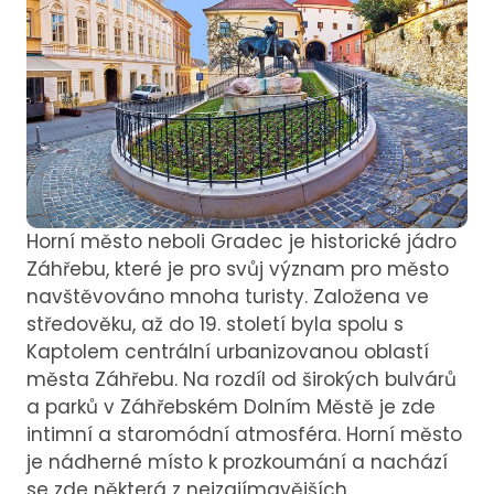
Horní město neboli Gradec je historické jádro
Záhřebu, které je pro svůj význam pro město
navštěvováno mnoha turisty. Založena ve
středověku, až do 19. století byla spolu s
Kaptolem centrální urbanizovanou oblastí
města Záhřebu. Na rozdíl od širokých bulvárů
a parků v Záhřebském Dolním Městě je zde
intimní a staromódní atmosféra. Horní město
je nádherné místo k prozkoumání a nachází
se zde některá z nejzajímavějších