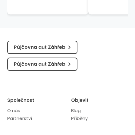
Synonymum pro staré město
historickém staré
Split je spousta otázek ohledně
římskými ruinami,
přesného času...
středověkými...
Půjčovna aut Záhřeb
Půjčovna aut Záhřeb
Společnost
Objevit
O nás
Blog
Partnerství
Příběhy