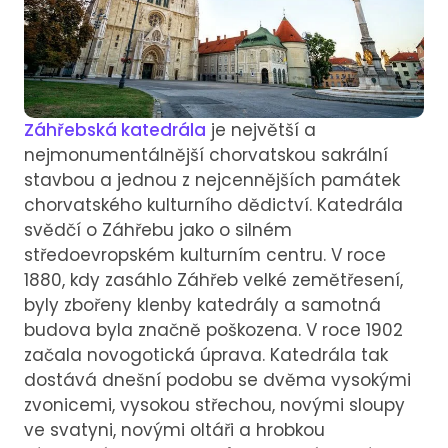
Záhřebská katedrála
je největší a
nejmonumentálnější chorvatskou sakrální
stavbou a jednou z nejcennějších památek
chorvatského kulturního dědictví. Katedrála
svědčí o Záhřebu jako o silném
středoevropském kulturním centru. V roce
1880, kdy zasáhlo Záhřeb velké zemětřesení,
byly zbořeny klenby katedrály a samotná
budova byla značně poškozena. V roce 1902
začala novogotická úprava. Katedrála tak
dostává dnešní podobu se dvěma vysokými
zvonicemi, vysokou střechou, novými sloupy
ve svatyni, novými oltáři a hrobkou