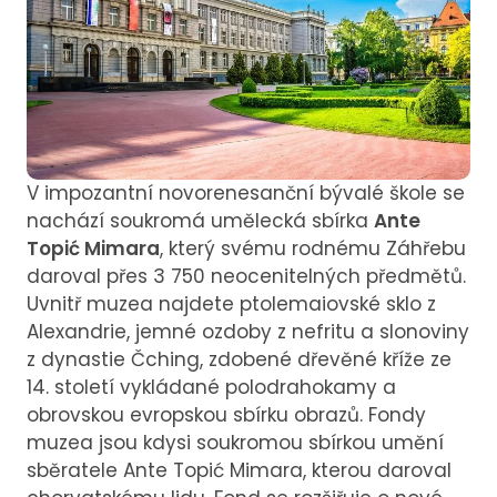
V impozantní novorenesanční bývalé škole se
nachází soukromá umělecká sbírka
Ante
Topić Mimara
, který svému rodnému Záhřebu
daroval přes 3 750 neocenitelných předmětů.
Uvnitř muzea najdete ptolemaiovské sklo z
Alexandrie, jemné ozdoby z nefritu a slonoviny
z dynastie Čching, zdobené dřevěné kříže ze
14. století vykládané polodrahokamy a
obrovskou evropskou sbírku obrazů. Fondy
muzea jsou kdysi soukromou sbírkou umění
sběratele Ante Topić Mimara, kterou daroval