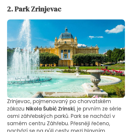
2. Park Zrinjevac
Zrinjevac, pojmenovaný po chorvatském
zákazu
Nikola Šubić Zrinski
, je prvním ze série
osmi záhřebských parků. Park se nachází v
samém centru Záhřebu. Přesněji řečeno,
nachází se na půli cesty mezi hlavním