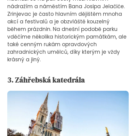
nádražím a náměstím Bana Josipa Jelačiće.
Zrinjevac je často hlavním dějištěm mnoha
akcí a festivalů a je obzvláště kouzelný
během prázdnin. Na dnešní podobě parku
vděčíme několika historickým památkám, ale
také cenným rukám opravdových
zahradnických umělců, díky kterým je vždy
krásný a jiný.
3. Záhřebská katedrála