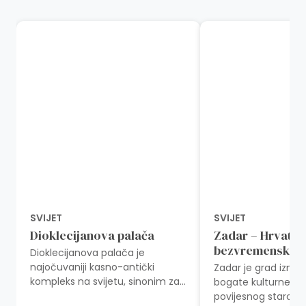
SVIJET
SVIJET
Dioklecijanova palača
Zadar – Hrvatsk
bezvremenski g
Dioklecijanova palača je
najočuvaniji kasno-antički
Zadar je grad iznimn
kompleks na svijetu, sinonim za
bogate kulturne ba
staru gradsku jezgru današnjega
povijesnog starog 