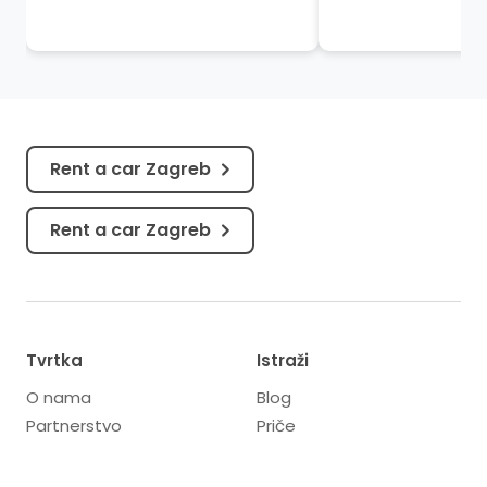
grada Splita. Za palaču se vežu
rimskim ruševinam
mnoga...
srednjovjekovnim 
kvalitetnim muzejim
Rent a car Zagreb
Rent a car Zagreb
Tvrtka
Istraži
O nama
Blog
Partnerstvo
Priče