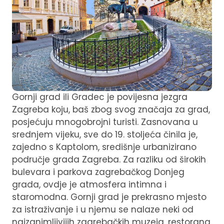
Gornji grad ili Gradec je povijesna jezgra
Zagreba koju, baš zbog svog značaja za grad,
posjećuju mnogobrojni turisti. Zasnovana u
srednjem vijeku, sve do 19. stoljeća činila je,
zajedno s Kaptolom, središnje urbanizirano
područje grada Zagreba. Za razliku od širokih
bulevara i parkova zagrebačkog Donjeg
grada, ovdje je atmosfera intimna i
staromodna. Gornji grad je prekrasno mjesto
za istraživanje i u njemu se nalaze neki od
najzanimljivijih zagrebačkih muzeja, restorana,