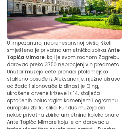
U impozantnoj neorenesansnoj bivšoj školi
smještena je privatna umjetnička zbirka
Ante
Topića Mimare
, koji je svom rodnom Zagrebu
darovao preko 3750 neprocjenjivih predmeta.
Unutar muzeja ćete pronaći ptolemejsko
stakleno posuđe iz Aleksandrije, nježne ukrase
od žada i slonovače iz dinastije Qing,
ukrašene drvene križeve iz 14. stoljeća
optočenih poludragim kamenjem i ogromnu
europsku zbirku slika. Fundus muzeja čini
nekoć privatna zbirka umjetnina kolekcionara
Ante Topića Mimare koju je on darovao u