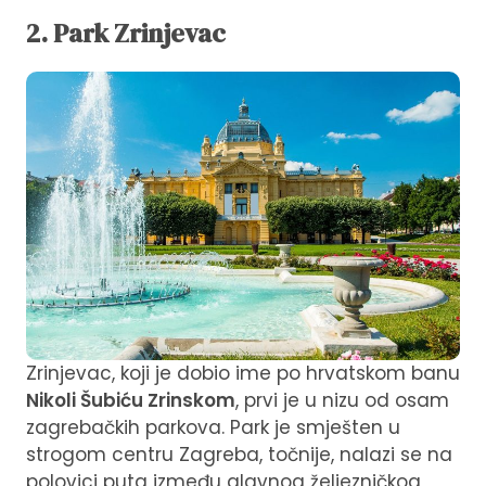
2. Park Zrinjevac
Zrinjevac, koji je dobio ime po hrvatskom banu
Nikoli Šubiću Zrinskom
, prvi je u nizu od osam
zagrebačkih parkova. Park je smješten u
strogom centru Zagreba, točnije, nalazi se na
polovici puta između glavnog željezničkog