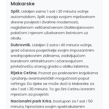
Makarske
Split.
Udaljen samo 1 sat i 20 minuta vožnje
automobilom, Split osvaja svojom mješavinom
drevne povijesti i živahne modernosti,
naglašenom veličanstvenom Dioklecijanovom
palačom i njenom užurbanom šetnicom uz
obalu.
Dubrovnik.
Udaljen 2 sata i 40 minuta vožnje,
grad očarava posjetitelje svojim impozantnim
srednjovjekovnim zidinama, zadivljujućom
baroknom arhitekturom i očaravajućom
privlačnošću starog grada u obliku labirinta.
Rijeka Cetina.
Poznat po prekrasnim krajolicima
i pružanju avanturističkih mogućnosti poput
raftinga. Do rijeke se može doći iz Makarske za
oko 1 sat i 30 minuta. To ga čini Cetinu izvrsnim
mjestom za posjetiti.
Nacionalni park Krka.
Dostupan za 1 sat i 50
minuta, hipnotizira svojim spektakularnim