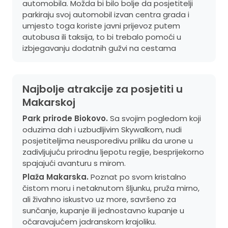
automobila. Možda bi bilo bolje da posjetitelji
parkiraju svoj automobil izvan centra grada i
umjesto toga koriste javni prijevoz putem
autobusa ili taksija, to bi trebalo pomoći u
izbjegavanju dodatnih gužvi na cestama
Najbolje atrakcije za posjetiti u
Makarskoj
Park prirode Biokovo.
Sa svojim pogledom koji
oduzima dah i uzbudljivim Skywalkom, nudi
posjetiteljima neusporedivu priliku da urone u
zadivljujuću prirodnu ljepotu regije, besprijekorno
spajajući avanturu s mirom.
Plaža Makarska.
Poznat po svom kristalno
čistom moru i netaknutom šljunku, pruža mirno,
ali živahno iskustvo uz more, savršeno za
sunčanje, kupanje ili jednostavno kupanje u
očaravajućem jadranskom krajoliku.