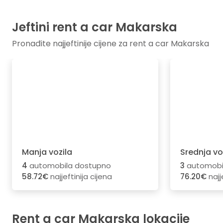
Jeftini rent a car Makarska
Pronađite najjeftinije cijene za rent a car Makarska
Manja vozila
Srednja vo
4
automobila dostupno
3
automobi
58.72€
najjeftinija cijena
76.20€
najj
Rent a car Makarska lokacije