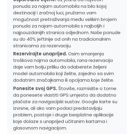
ponuda za najam automobila na bilo kojoj
destinaciji i zračnoj luci, pružamo vam
mogućnost pretraživanja među velikim brojem
ponuda za najam automobila s najboljih i
najpouzdanijih stranica odjednom. Naše ponude
su do 40% jeftinije od onih na tradicionalnim
stranicama za rezervaciju.
Rezervirajte unaprijed.
Osim smanjenja
troškova najma automobila, rana rezervacija
daje vam bolju priliku da odaberete željeni
model automobila koji želite, zajedno sa svim
dodatnim značajkama ili opcijama koje želite.
Ponesite svoj GPS.
Štoviše, razmislite o tome
da ponesete vlastiti GPS umjesto da dodatno
plaćate za navigacijski sustav. Google karte su
izvrsne, ali ako vam podaci predstavljaju
problem, postoje i druge besplatne aplikacije
koje dolaze s unaprijed učitanim kartama i
glasovnom navigacijom.