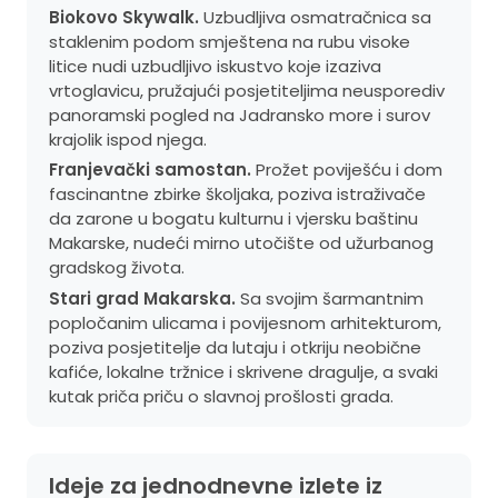
Biokovo Skywalk.
Uzbudljiva osmatračnica sa
staklenim podom smještena na rubu visoke
litice nudi uzbudljivo iskustvo koje izaziva
vrtoglavicu, pružajući posjetiteljima neusporediv
panoramski pogled na Jadransko more i surov
krajolik ispod njega.
Franjevački samostan.
Prožet poviješću i dom
fascinantne zbirke školjaka, poziva istraživače
da zarone u bogatu kulturnu i vjersku baštinu
Makarske, nudeći mirno utočište od užurbanog
gradskog života.
Stari grad Makarska.
Sa svojim šarmantnim
popločanim ulicama i povijesnom arhitekturom,
poziva posjetitelje da lutaju i otkriju neobične
kafiće, lokalne tržnice i skrivene dragulje, a svaki
kutak priča priču o slavnoj prošlosti grada.
Ideje za jednodnevne izlete iz