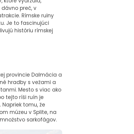
 ktoré vydržala,
 dávno preč, v
atrakcie. Rímske ruiny
u. Je to fascinujúci
vujú históriu rímskej
kej provincie Dalmácia a
tné hradby s vežami a
tanmi. Mesto s viac ako
 tejto ríši ruín je
 Napriek tomu, že
om múzeu v Splite, na
h množstvo sarkofágov.