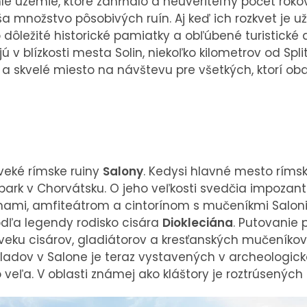
e územie, ktoré zahŕňalo a neuveriteľný počet rokov,
a množstvo pôsobivých ruín. Aj keď ich rozkvet je už
 dôležité historické pamiatky a obľúbené turistické 
v blízkosti mesta Solin, niekoľko kilometrov od Split
a skvelé miesto na návštevu pre všetkých, ktorí obdi
veké rímske ruiny
Salony
. Kedysi hlavné mesto ríms
park v Chorvátsku. O jeho veľkosti svedčia impozan
ami, amfiteátrom a cintorínom s mučeníkmi Saloni
dľa legendy rodisko cisára
Diokleciána
. Putovanie po
eku cisárov, gladiátorov a kresťanských mučeníkov.
adov v Salone je teraz vystavených v archeologick
o veľa. V oblasti známej ako kláštory je roztrúsenýc