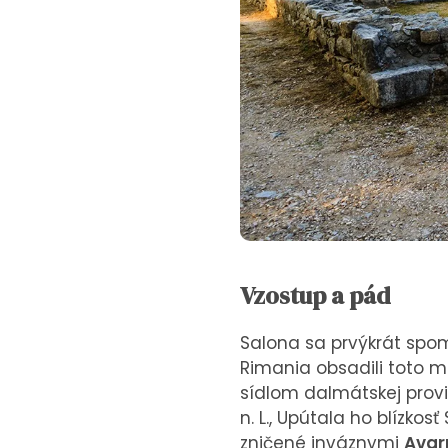
Vzostup a pád
Salona sa prvýkrát spom
Rimania obsadili toto mi
sídlom dalmátskej provin
n. L., Upútala ho blízkos
zničené inváznymi
Avar