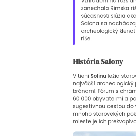
Vzhľadom na rozsiahl
zanechala Rímska ríš
súčasnosti slúžia ako
Salona sa nachádzajú 
archeologický klenot 
ríše.
História Salony
V tieni
Solinu
ležia staro
najväčší archeologický 
bránami. Fórum s chrám
60 000 obyvateľmi a po
sugestívnou cestou do v
mnoho starovekých pokl
mieste je ich prekvapiv