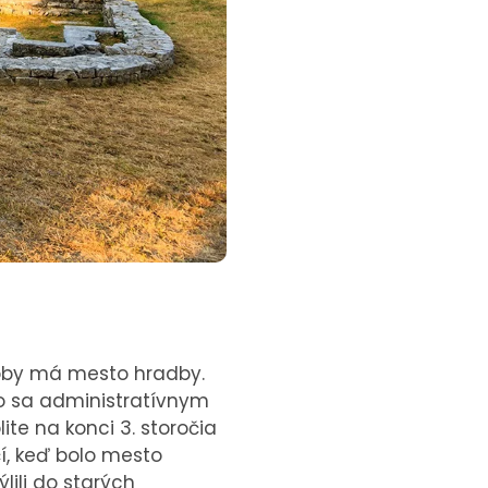
 doby má mesto hradby.
lo sa administratívnym
ite na konci 3. storočia
očí, keď bolo mesto
ýlili do starých