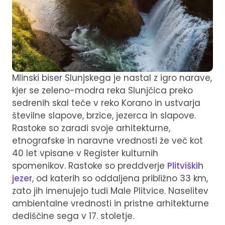
Mlinski biser Slunjskega je nastal z igro narave,
kjer se zeleno-modra reka Slunjčica preko
sedrenih skal teče v reko Korano in ustvarja
številne slapove, brzice, jezerca in slapove.
Rastoke so zaradi svoje arhitekturne,
etnografske in naravne vrednosti že več kot
40 let vpisane v Register kulturnih
spomenikov. Rastoke so preddverje
Plitviških
jezer
, od katerih so oddaljena približno 33 km,
zato jih imenujejo tudi Male Plitvice. Naselitev
ambientalne vrednosti in pristne arhitekturne
dediščine sega v 17. stoletje.