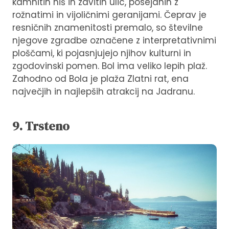
kamnitih hiš in zavitih ulic, posejanih z
rožnatimi in vijoličnimi geranijami. Čeprav je
resničnih znamenitosti premalo, so številne
njegove zgradbe označene z interpretativnimi
ploščami, ki pojasnjujejo njihov kulturni in
zgodovinski pomen. Bol ima veliko lepih plaž.
Zahodno od Bola je plaža Zlatni rat, ena
največjih in najlepših atrakcij na Jadranu.
9. Trsteno