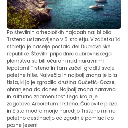
Po številnih arheoloških najdbah naj bi bilo
Trsteno ustanovljeno v 5. stoletju. V začetku 14.
stoletja je naselje postalo del Dubrovniške
republike. Številni pripadniki dubrovniškega
plemstva so bili očarani nad naravnimi
lepotami Trstena in tam začeli graditi svoje
poletne hiše. Največja in najbolj znana je bila
tista, ki jo je zgradila družina Gučetić-Gozze,
ohranjena do danes. Najbolj znana naravna
in kulturna znamenitost tega kraja je
zagotovo Arboretum Trsteno. Čudovite plaže
in čisto modro morje naredijo Trsteno mirno
poletno destinacijo od zgodnje pomladi do
pozne jeseni.