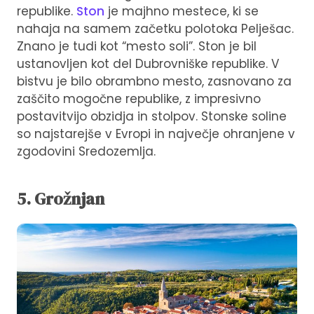
republike.
Ston
je majhno mestece, ki se
nahaja na samem začetku polotoka Pelješac.
Znano je tudi kot “mesto soli”. Ston je bil
ustanovljen kot del Dubrovniške republike. V
bistvu je bilo obrambno mesto, zasnovano za
zaščito mogočne republike, z impresivno
postavitvijo obzidja in stolpov. Stonske soline
so najstarejše v Evropi in največje ohranjene v
zgodovini Sredozemlja.
5. Grožnjan