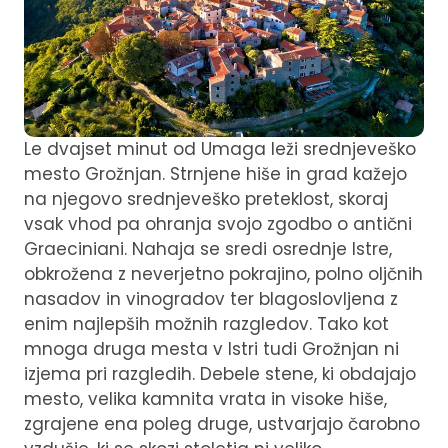
Le dvajset minut od Umaga leži srednjeveško
mesto Grožnjan. Strnjene hiše in grad kažejo
na njegovo srednjeveško preteklost, skoraj
vsak vhod pa ohranja svojo zgodbo o antični
Graeciniani. Nahaja se sredi osrednje Istre,
obkrožena z neverjetno pokrajino, polno oljčnih
nasadov in vinogradov ter blagoslovljena z
enim najlepših možnih razgledov. Tako kot
mnoga druga mesta v Istri tudi Grožnjan ni
izjema pri razgledih. Debele stene, ki obdajajo
mesto, velika kamnita vrata in visoke hiše,
zgrajene ena poleg druge, ustvarjajo čarobno