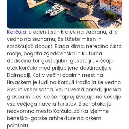
Korčula
je eden tistih krajev na Jadranu, ki je
vedno na seznamu, če iščete miren in
sproščujoč dopust. Blaga klima, nerealno čisto
morje, bogata zgodovinska in kulturna
dediščina ter gostoljubni gostitelji uvrščajo
otok Korčulo med priljubljene destinacije v
Dalmaciji. Kot v večini obalnih mest na
Hrvaškem je tudi na Korčuli tradicija še vedno
živa in vseprisotna. Večni verski obredi, ljudska
glasba in plesi se še naprej izvajajo na veselje
vse večjega navala turistov. Biser otoka je
nedvomno mesto Korčula, zbirka izjemne
beneško-gotske arhitekture na ozkem
polotoku.