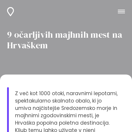
9 očarljivih majhnih mest na
Hrvaškem
Z več kot 1000 otoki, naravnimi lepotami,
spektakularno skalnato obalo, ki jo
umiva najčistejše Sredozemsko morje in
majhnimi zgodovinskimi mesti, je
Hrvaška popolna poletna destinacija.
Kljub temu lahko uživate v njeni