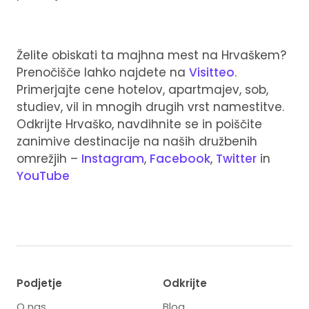
Želite obiskati ta majhna mest na Hrvaškem?
Prenočišče lahko najdete na
Visitteo
.
Primerjajte cene hotelov, apartmajev, sob,
studiev, vil in mnogih drugih vrst namestitve.
Odkrijte Hrvaško, navdihnite se in poiščite
zanimive destinacije na naših družbenih
omrežjih –
Instagram
,
Facebook
,
Twitter
in
YouTube
Podjetje
Odkrijte
O nas
Blog