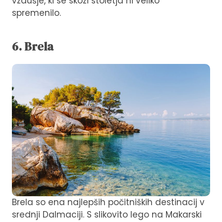
vzdušje, ki se skozi stoletja ni veliko
spremenilo.
6. Brela
Brela so ena najlepših počitniških destinacij v
srednji Dalmaciji. S slikovito lego na Makarski