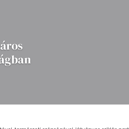
város
zágban