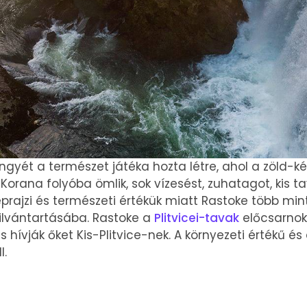
gyét a természet játéka hozta létre, ahol a zöld-kék
Korana folyóba ömlik, sok vízesést, zuhatagot, kis 
néprajzi és természeti értékük miatt Rastoke több min
ilvántartásába. Rastoke a
Plitvicei-tavak
előcsarnok
s hívják őket Kis-Plitvice-nek. A környezeti értékű és
I.