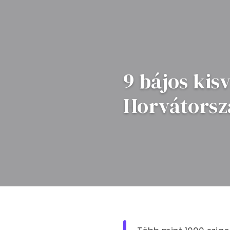
9 bájos kis
Horvátors