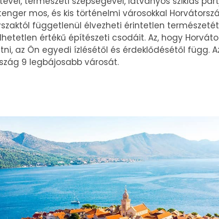
ével, természeti szépségével, látványos sziklás par
tenger mos, és kis történelmi városokkal Horvátorszá
vszaktól függetlenül élvezheti érintetlen természetét
lhetetlen értékű építészeti csodáit. Az, hogy Horvá
, az Ön egyedi ízlésétől és érdeklődésétől függ. 
szág 9 legbájosabb városát.