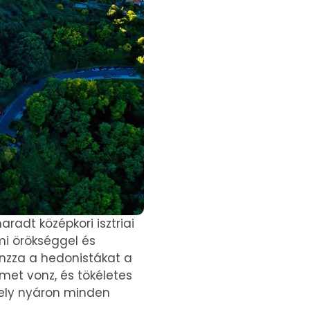
radt középkori isztriai
mi örökséggel és
onzza a hedonistákat a
lmet vonz, és tökéletes
amely nyáron minden