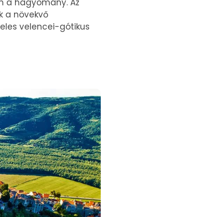
van a hagyomány. Az
ák a növekvő
teles velencei-gótikus