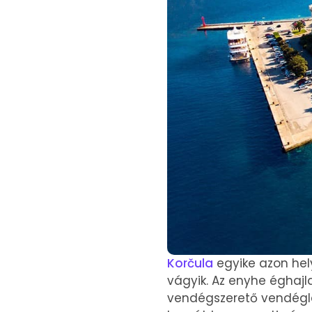
Korčula
egyike azon hely
vágyik. Az enyhe éghajla
vendégszerető vendéglát