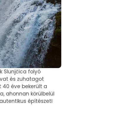
 Slunjčica folyó
tavat és zuhatagot
t 40 éve bekerült a
a, ahonnan körülbelül
 autentikus építészeti