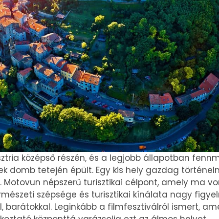
ztria középső részén, és a legjobb állapotban fennma
 domb tetején épült. Egy kis hely gazdag történel
l. Motovun népszerű turisztikai célpont, amely ma v
rmészeti szépsége és turisztikai kínálata nagy figye
, barátokkal. Leginkább a filmfesztiválról ismert, 