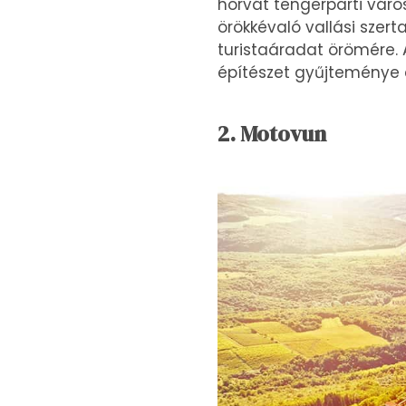
horvát tengerparti váro
örökkévaló vallási szer
turistaáradat örömére. 
építészet gyűjteménye e
2. Motovun