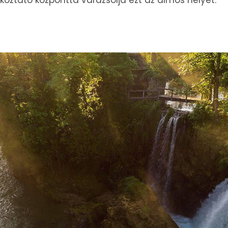
akoztató központtá varázsolja ezt az álmos helyet.