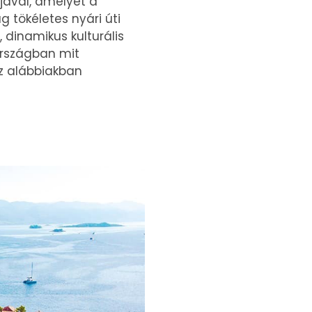
tjával, amelyet a
g tökéletes nyári úti
, dinamikus kulturális
tországban mit
Az alábbiakban