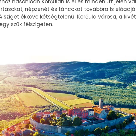
shoz hasonlóan Korčulán is él és mindenütt jelen 
tartásokat, népzenét és táncokat továbbra is előadj
A sziget ékköve kétségtelenül Korčula városa, a kivé
gy szűk félszigeten.