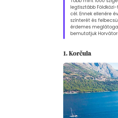
Több mint 1000 sziget
legtisztább Földközi-
cél. Ennek ellenére é
színterét és felbecsü
érdemes meglátogatni
bemutatjuk Horvátor
1. Korčula