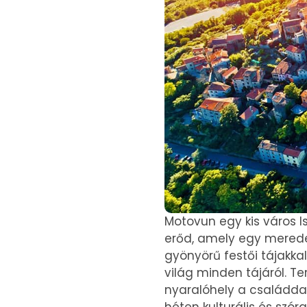
Motovun egy kis város Is
erőd, amely egy meredek
gyönyörű festői tájakka
világ minden tájáról. Te
nyaralóhely a családdal