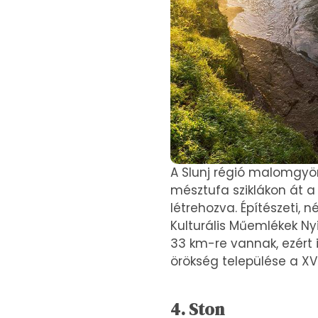
A Slunj régió malomgyön
mésztufa sziklákon át a 
létrehozva. Építészeti, 
Kulturális Műemlékek Ny
33 km-re vannak, ezért i
örökség települése a XVI
4. Ston