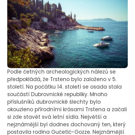
Podle četných archeologických nálezů se
předpokládá, že Trsteno bylo založeno v 5.
století. Na počátku 14. století se osada stala
součástí Dubrovnické republiky. Mnoho
příslušníků dubrovnické šlechty bylo
okouzleno přírodními krásami Trstena a začali
si zde stavět svá letní sídla. Největší a
nejznámější byl dodnes dochovaný ten, který
postavila rodina Gučetić-Gozze. Nejznámější