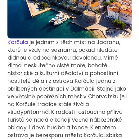
Korčula
je jedním z těch míst na Jadranu,
které je vždy na seznamu, pokud hledáte
klidnou a odpočinkovou dovolenou. Mírné
klima, neskutečně čisté moře, bohaté
historické a kulturní dědictví a pohostinní
hostitelé dělají z ostrova Korčula jednu z
oblíbených destinací v Dalmácii. Stejně jako
ve většině pobřežních měst v Chorvatsku je i
na Korčule tradice stále živá a
všudypřítomná. K radosti rostoucího přílivu
turistů se nadále konají věčné náboženské
obřady, lidová hudba a tance. Klenotem
ostrova je bezesporu město Korčula, sbírka