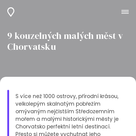
9 kouzelných malých měst v
Chorvatsku
S více než 1000 ostrovy, přírodní krásou,
velkolepým skalnatým pobřežím
omývaným nejčistším Středozemním
mořem a malými historickými městy je
Chorvatsko perfektní letní destinací.
Přesto si můžete vychutnat jeho