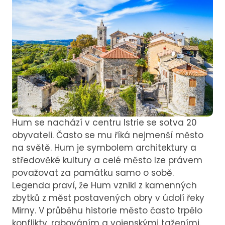
Hum se nachází v centru Istrie se sotva 20
obyvateli. Často se mu říká nejmenší město
na světě. Hum je symbolem architektury a
středověké kultury a celé město lze právem
považovat za památku samo o sobě.
Legenda praví, že Hum vznikl z kamenných
zbytků z měst postavených obry v údolí řeky
Mirny. V průběhu historie město často trpělo
konflikty, rabováním a vojenskými taženími.