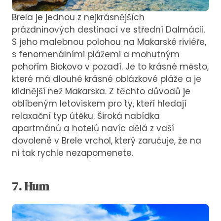
Brela je jednou z nejkrásnějších
prázdninových destinací ve střední Dalmácii.
S jeho malebnou polohou na Makarské riviéře,
s fenomenálními plážemi a mohutným
pohořím Biokovo v pozadí. Je to krásné město,
které má dlouhé krásné oblázkové pláže a je
klidnější než Makarska. Z těchto důvodů je
oblíbeným letoviskem pro ty, kteří hledají
relaxační typ útěku. Široká nabídka
apartmánů a hotelů navíc dělá z vaší
dovolené v Brele vrchol, který zaručuje, že na
ni tak rychle nezapomenete.
7. Hum