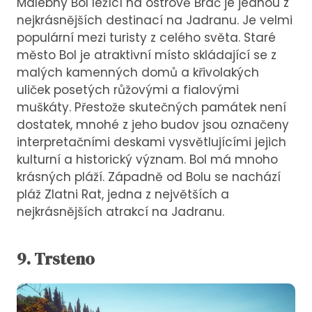
Malebný Bol ležící na ostrově Brač je jednou z
nejkrásnějších destinací na Jadranu. Je velmi
populární mezi turisty z celého světa. Staré
město Bol je atraktivní místo skládající se z
malých kamenných domů a křivolakých
uliček posetých růžovými a fialovými
muškáty. Přestože skutečných památek není
dostatek, mnohé z jeho budov jsou označeny
interpretačními deskami vysvětlujícími jejich
kulturní a historický význam. Bol má mnoho
krásných pláží. Západně od Bolu se nachází
pláž Zlatni Rat, jedna z největších a
nejkrásnějších atrakcí na Jadranu.
9. Trsteno