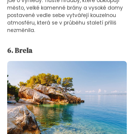
jde o výhledy. Tlusté hradby, které obklopují
město, velké kamenné brány a vysoké domy
postavené vedle sebe vytvářejí kouzelnou
atmosféru, která se v průběhu staletí příliš
nezměnila.
6. Brela