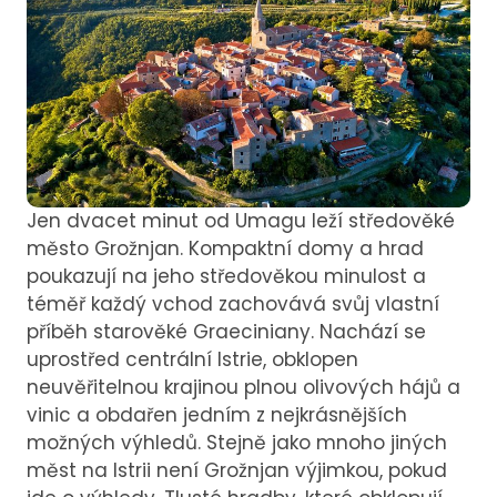
Jen dvacet minut od Umagu leží středověké
město Grožnjan. Kompaktní domy a hrad
poukazují na jeho středověkou minulost a
téměř každý vchod zachovává svůj vlastní
příběh starověké Graeciniany. Nachází se
uprostřed centrální Istrie, obklopen
neuvěřitelnou krajinou plnou olivových hájů a
vinic a obdařen jedním z nejkrásnějších
možných výhledů. Stejně jako mnoho jiných
měst na Istrii není Grožnjan výjimkou, pokud