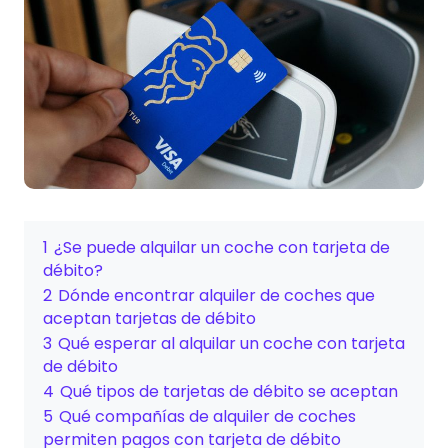
1
¿Se puede alquilar un coche con tarjeta de
débito?
2
Dónde encontrar alquiler de coches que
aceptan tarjetas de débito
3
Qué esperar al alquilar un coche con tarjeta
de débito
4
Qué tipos de tarjetas de débito se aceptan
5
Qué compañías de alquiler de coches
permiten pagos con tarjeta de débito