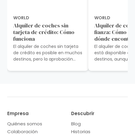
WORLD
WORLD
Alquiler de coches sin
Alquiler de coch
tarjeta de crédito: Cómo
fianza: Cómo fu
funciona
dónde encontra
El alquiler de coches sin tarjeta
El alquiler de coche
de crédito es posible en muchos
está disponible e
destinos, pero la aprobación
destinos, aunque l
suele depender del lugar de
disponibilidad pued
alquiler, de las condiciones de...
según la empresa de
categoría del veh...
Empresa
Descubrir
Quiénes somos
Blog
Colaboración
Historias