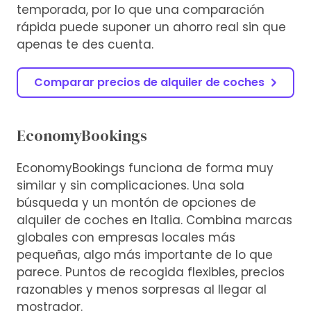
temporada, por lo que una comparación
rápida puede suponer un ahorro real sin que
apenas te des cuenta.
Comparar precios de alquiler de coches
EconomyBookings
EconomyBookings funciona de forma muy
similar y sin complicaciones. Una sola
búsqueda y un montón de opciones de
alquiler de coches en Italia. Combina marcas
globales con empresas locales más
pequeñas, algo más importante de lo que
parece. Puntos de recogida flexibles, precios
razonables y menos sorpresas al llegar al
mostrador.