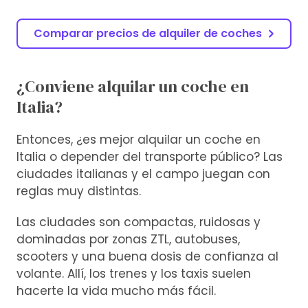
Comparar precios de alquiler de coches
¿Conviene alquilar un coche en
Italia?
Entonces, ¿es mejor alquilar un coche en
Italia o depender del transporte público? Las
ciudades italianas y el campo juegan con
reglas muy distintas.
Las ciudades son compactas, ruidosas y
dominadas por zonas ZTL, autobuses,
scooters y una buena dosis de confianza al
volante. Allí, los trenes y los taxis suelen
hacerte la vida mucho más fácil.