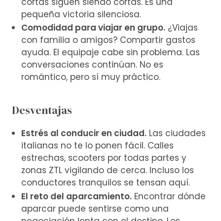
cortas siguen siendo cortas. Es una
pequeña victoria silenciosa.
Comodidad para viajar en grupo.
¿Viajas
con familia o amigos? Compartir gastos
ayuda. El equipaje cabe sin problema. Las
conversaciones continúan. No es
romántico, pero sí muy práctico.
Desventajas
Estrés al conducir en ciudad.
Las ciudades
italianas no te lo ponen fácil. Calles
estrechas, scooters por todas partes y
zonas ZTL vigilando de cerca. Incluso los
conductores tranquilos se tensan aquí.
El reto del aparcamiento.
Encontrar dónde
aparcar puede sentirse como una
negociación lenta con el destino. Los