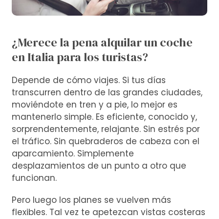
¿Merece la pena alquilar un coche
en Italia para los turistas?
Depende de cómo viajes. Si tus días
transcurren dentro de las grandes ciudades,
moviéndote en tren y a pie, lo mejor es
mantenerlo simple. Es eficiente, conocido y,
sorprendentemente, relajante. Sin estrés por
el tráfico. Sin quebraderos de cabeza con el
aparcamiento. Simplemente
desplazamientos de un punto a otro que
funcionan.
Pero luego los planes se vuelven más
flexibles. Tal vez te apetezcan vistas costeras