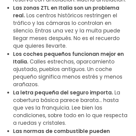
Las zonas ZTL en Italia son un problema
real.
Los centros históricos restringen el
tráfico y las cámaras lo controlan en
silencio. Entras una vez y la multa puede
llegar meses después. No es el recuerdo
que quieres llevarte.
Los coches pequeños funcionan mejor en
Italia.
Calles estrechas, aparcamiento
ajustado, pueblos antiguos. Un coche
pequeño significa menos estrés y menos
arañazos.
La letra pequeña del seguro importa.
La
cobertura básica parece barata… hasta
que ves la franquicia. Lee bien las
condiciones, sobre todo en lo que respecta
a ruedas y cristales.
Las normas de combustible pueden