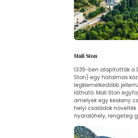
Mali Ston
1335-ben alapították a D
Ston) egy hatalmas közt
legkiemelkedőbb jellem
látható. Mali Ston egyfa
amelyek egy keskeny csa
helyi családok növelték 
nyaralóhely, rengeteg g