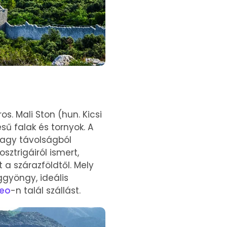
s. Mali Ston (hun. Kicsi
ű falak és tornyok. A
nagy távolságból
sztrigáiról ismert,
 a szárazföldtől. Mely
ggyöngy, ideális
teo
-n talál szállást.