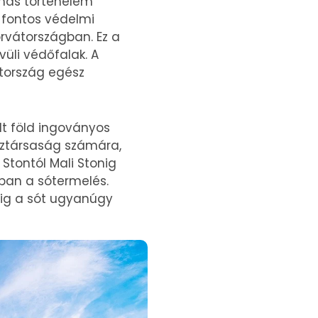
lmas történelem
 fontos védelmi
orvátországban. Ez a
vüli védőfalak. A
átország egész
t föld ingoványos
Köztársaság számára,
Stontól Mali Stonig
onban a sótermelés.
pig a sót ugyanúgy