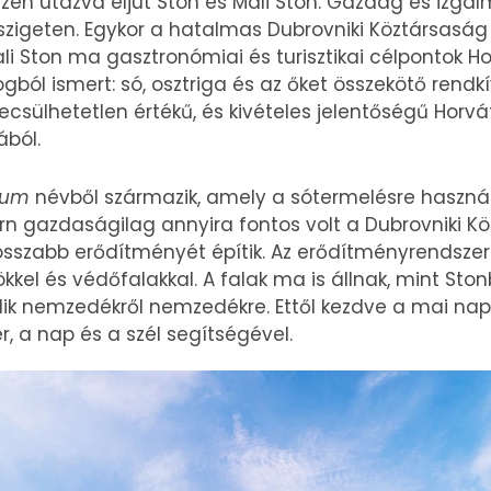
szén utazva eljut Ston és Mali Ston. Gazdag és izga
lszigeten. Egykor a hatalmas Dubrovniki Köztársaság
ali Ston ma gasztronómiai és turisztikai célpontok H
ból ismert: só, osztriga és az őket összekötő rendkí
becsülhetetlen értékű, és kivételes jelentőségű Horv
ából.
num
névből származik, amely a sótermelésre használ
ern gazdaságilag annyira fontos volt a Dubrovniki 
osszabb erődítményét építik. Az erődítményrendszer 
dökkel és védőfalakkal. A falak ma is állnak, mint St
dik nemzedékről nemzedékre. Ettől kezdve a mai na
er, a nap és a szél segítségével.