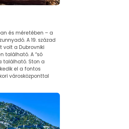
ában és méretében – a
szunnyadó. A 19. század
nt volt a Dubrovniki
én található. A “só
 található. Ston a
kedik el a fontos
ori városközponttal