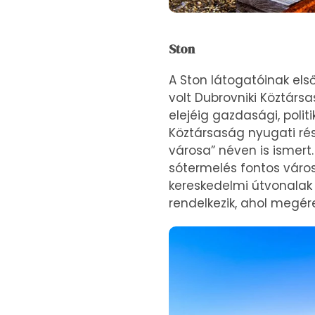
Ston
A Ston látogatóinak els
volt Dubrovniki Köztárs
elejéig gazdasági, politi
Köztársaság nyugati rés
városa” néven is ismert
sótermelés fontos városa
kereskedelmi útvonalak 
rendelkezik, ahol megér