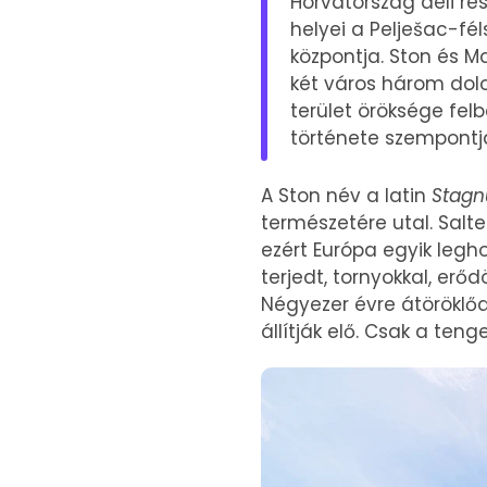
Horvátország déli ré
helyei a Pelješac-fé
központja. Ston és M
két város három dolog
terület öröksége fel
története szempontj
A Ston név a latin
Stag
természetére utal. Salt
ezért Európa egyik legh
terjedt, tornyokkal, erő
Négyezer évre átöröklő
állítják elő. Csak a teng