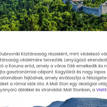
ubrovniki Köztársaság részeként, mint védekező váro
ársaság védelmére tervezték. Lenyűgöző elrendezés
ző a Koruna erőd, amely a város fölé emelkedik és 
jta gasztronómiai célpont. Kagylóiról és nagy lapos o
tornában fejlődnek, amely elválasztja a félszigetet
őket a római idők óta. A Mali Ston egy ökológiai vilá
yönyörű öblökkel és stranddal. Mali Stonban, a
Visit