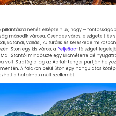
ő pillantásra nehéz elképzelniük, hogy – fontosság
aság második városa. Csendes város, elszigetelt és 
kai, katonai, vallási, kulturális és kereskedelmi közpo
zén. Ston egy kis város, a
Pelješac
-félsziget legelej
. Mali Stontól mindössze egy kilométerre délnyugatra
 volt. Stratégiailag az Adriai-tenger partján helyez
mentén. A falakon belül Ston egy hangulatos középk
ezheti a hatalmas múlt szellemét.